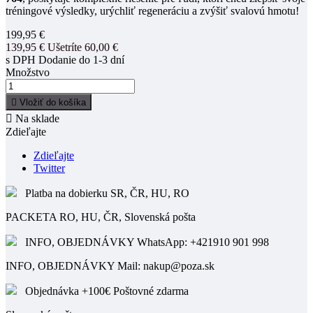
tréningové výsledky, urýchliť regeneráciu a zvýšiť svalovú hmotu!
199,95 €
139,95 €
Ušetríte 60,00 €
s DPH
Dodanie do 1-3 dní
Množstvo

Vložiť do košíka

Na sklade
Zdieľajte
Zdieľajte
Twitter
Platba na dobierku SR, ČR, HU, RO
PACKETA RO, HU, ČR, Slovenská pošta
INFO, OBJEDNÁVKY WhatsApp: +421910 901 998
INFO, OBJEDNÁVKY Mail: nakup@poza.sk
Objednávka +100€ Poštovné zdarma