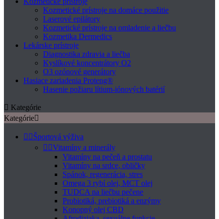
Kozmetické prístroje
Kozmetické prístroje na domáce použitie
Laserové epilátory
Kozmetické prístroje na omladenie a liečbu
Kozmetika Dermedics
Lekárske prístroje
Diagnostika zdravia a liečba
Kyslíkové koncentrátory O2
O3 ozónové generátory
Hasiace zariadenia Proteng®
Hasenie požiaru lítium-iónových batérií

Kategórie
Kategórie



Športová výživa


Vitamíny a minerály
Vitamíny na pečeň a prostatu
Vitamíny na srdce, obličky
Spánok, regenerácia, stres
Omega 3 rybí olej, MCT olej
TUDCA na liečbu pečene
Probiotiká, prebiotiká a enzýmy
Konopný olej CBD
Afrodiziaka, sexuálne funkcie