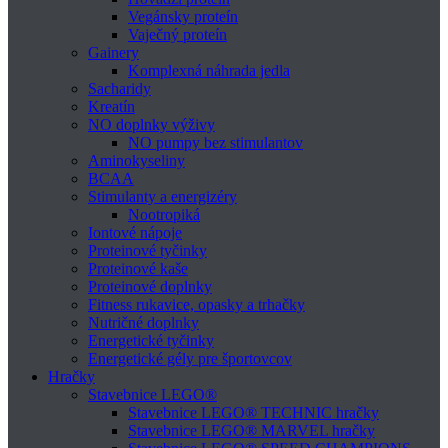
Vegánsky proteín
Vaječný proteín
Gainery
Komplexná náhrada jedla
Sacharidy
Kreatín
NO doplnky výživy
NO pumpy bez stimulantov
Aminokyseliny
BCAA
Stimulanty a energizéry
Nootropiká
Iontové nápoje
Proteinové tyčinky
Proteinové kaše
Proteinové doplnky
Fitness rukavice, opasky a trhačky
Nutričné doplnky
Energetické tyčinky
Energetické gély pre športovcov
Hračky
Stavebnice LEGO®
Stavebnice LEGO® TECHNIC hračky
Stavebnice LEGO® MARVEL hračky