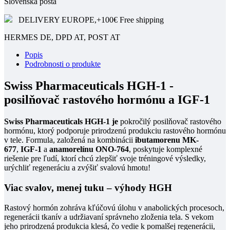
Slovenská pošta
DELIVERY EUROPE,+100€ Free shipping
HERMES DE, DPD AT, POST AT
Popis
Podrobnosti o produkte
Swiss Pharmaceuticals HGH-1 -
posilňovač rastového hormónu a IGF-1
Swiss Pharmaceuticals HGH-1 je
pokročilý posilňovač rastového
hormónu, ktorý podporuje prirodzenú produkciu rastového hormónu
v tele. Formula, založená na kombinácii
ibutamorenu MK-
677
,
IGF-1
a
anamorelínu ONO-764
, poskytuje komplexné
riešenie pre ľudí, ktorí chcú zlepšiť svoje tréningové výsledky,
urýchliť regeneráciu a zvýšiť svalovú hmotu!
Viac svalov, menej tuku – výhody HGH
Rastový hormón zohráva kľúčovú úlohu v anabolických procesoch,
regenerácii tkanív a udržiavaní správneho zloženia tela. S vekom
jeho prirodzená produkcia klesá, čo vedie k pomalšej regenerácii,