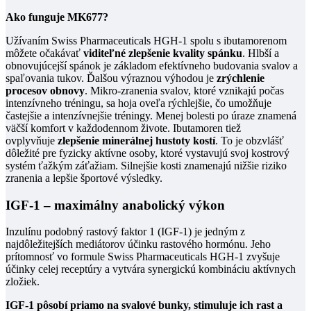
Ako funguje MK677?
Užívaním Swiss Pharmaceuticals HGH-1 spolu s ibutamorenom
môžete očakávať
viditeľné zlepšenie kvality spánku
. Hlbší a
obnovujúcejší spánok je základom efektívneho budovania svalov a
spaľovania tukov. Ďalšou výraznou výhodou je
zrýchlenie
procesov obnovy
. Mikro-zranenia svalov, ktoré vznikajú počas
intenzívneho tréningu, sa hoja oveľa rýchlejšie, čo umožňuje
častejšie a intenzívnejšie tréningy. Menej bolesti po úraze znamená
väčší komfort v každodennom živote. Ibutamoren tiež
ovplyvňuje
zlepšenie minerálnej hustoty kostí
. To je obzvlášť
dôležité pre fyzicky aktívne osoby, ktoré vystavujú svoj kostrový
systém ťažkým záťažiam. Silnejšie kosti znamenajú nižšie riziko
zranenia a lepšie športové výsledky.
IGF-1 – maximálny anabolický výkon
Inzulínu podobný rastový faktor 1 (IGF-1) je jedným z
najdôležitejších mediátorov účinku rastového hormónu. Jeho
prítomnosť vo formule Swiss Pharmaceuticals HGH-1 zvyšuje
účinky celej receptúry a vytvára synergickú kombináciu aktívnych
zložiek.
IGF-1 pôsobí priamo na svalové bunky, stimuluje ich rast a