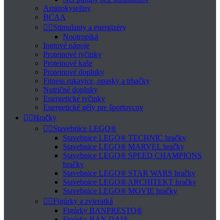
Aminokyseliny
BCAA


Stimulanty a energizéry
Nootropiká
Iontové nápoje
Proteinové tyčinky
Proteinové kaše
Proteinové doplnky
Fitness rukavice, opasky a trhačky
Nutričné doplnky
Energetické tyčinky
Energetické gély pre športovcov


Hračky


Stavebnice LEGO®
Stavebnice LEGO® TECHNIC hračky
Stavebnice LEGO® MARVEL hračky
Stavebnice LEGO® SPEED CHAMPIONS
hračky
Stavebnice LEGO® STAR WARS hračky
Stavebnice LEGO® ARCHITEKT hračky
Stavebnice LEGO® MOVIE hračky


Figúrky a zvieratká
Figúrky BANPRESTO®
Figúrky BAN DAI®