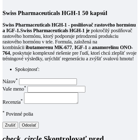
Swiss Pharmaceuticals HGH-1 50 kapsúl
Swiss Pharmaceuticals HGH-1 - posilňovač rastového hormónu
a IGF-1.
Swiss Pharmaceuticals HGH-1 je
pokročilý posilňovač
rastového hormónu, ktorý podporuje prirodzenú produkciu
rastového hormónu v tele. Formula, založená na
kombinácii
ibutamorenu MK-677
,
IGF-1
a
anamorelínu ONO-
764
, poskytuje komplexné riešenie pre ľudí, ktorí chcú zlepšiť svoje
tréningové výsledky, urýchliť regeneráciu a zvýšiť svalovú hmotu!
Spokojnosť:
*
Názov
*
Vaše meno
*
Recenzia
*
Povinné polia
Zrušiť
Odoslať
check_circle
Skontrolovať pred