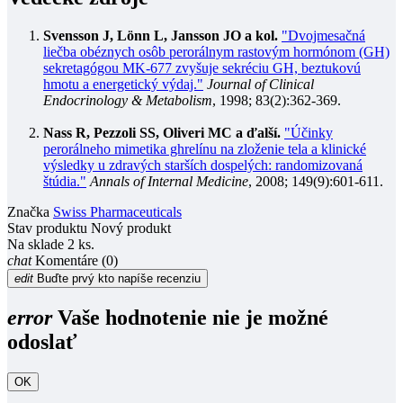
Svensson J, Lönn L, Jansson JO a kol.
"Dvojmesačná
liečba obéznych osôb perorálnym rastovým hormónom (GH)
sekretagógou MK-677 zvyšuje sekréciu GH, beztukovú
hmotu a energetický výdaj."
Journal of Clinical
Endocrinology & Metabolism
, 1998; 83(2):362-369.
Nass R, Pezzoli SS, Oliveri MC a ďalší.
"Účinky
perorálneho mimetika ghrelínu na zloženie tela a klinické
výsledky u zdravých starších dospelých: randomizovaná
štúdia."
Annals of Internal Medicine
, 2008; 149(9):601-611.
Značka
Swiss Pharmaceuticals
Stav produktu
Nový produkt
Na sklade
2 ks.
chat
Komentáre (0)
edit
Buďte prvý kto napíše recenziu
error
Vaše hodnotenie nie je možné
odoslať
OK