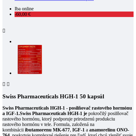
Iba online
-60,00 €



Swiss Pharmaceuticals HGH-1 50 kapsúl
Swiss Pharmaceuticals HGH-1 - posilňovač rastového hormónu
a IGF-1.
Swiss Pharmaceuticals HGH-1 je
pokročilý posilňovač
rastového hormónu, ktorý podporuje prirodzenú produkciu
rastového hormónu v tele. Formula, založená na
kombinácii
ibutamorenu MK-677
,
IGF-1
a
anamorelínu ONO-
764
, poskytuje komplexné riešenie pre ľudí, ktorí chcú zlepšiť svoje