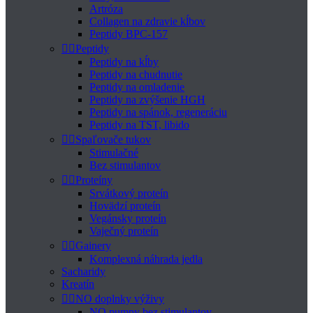
Artróza
Collagen na zdravie kĺbov
Peptidy BPC-157


Peptidy
Peptidy na kĺby
Peptidy na chudnutie
Peptidy na omladenie
Peptidy na zvýšenie HGH
Peptidy na spánok, regeneráciu
Peptidy na TST, libido


Spaľovače tukov
Stimulačné
Bez stimulantov


Proteíny
Srvátkový proteín
Hovädzí proteín
Vegánsky proteín
Vaječný proteín


Gainery
Komplexná náhrada jedla
Sacharidy
Kreatín


NO doplnky výživy
NO pumpy bez stimulantov