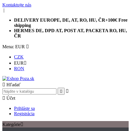
Kontaktujte nás
|
DELIVERY EUROPE, DE, AT, RO, HU, ČR+100€ Free
shipping
HERMES DE, DPD AT, POST AT, PACKETA RO, HU,
ČR
Mena: EUR

CZK
EUR

RON

Hľadať



Účet
Prihláste sa
Registrácia
Kategórie
