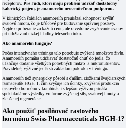
receptorov.
Pre ľudí, ktorí majú problém udržať dostatočný
kalorický príjem, je anamorelín neoceniteľnou podporou.
V klinických štúdiách anamorelín preukázal schopnosť zvýšiť
svalovú hmotu, čo je kľúčové pre budovanie správnej postavy.
Nejde o priberanie za každú cenu, ale o vedomé zvyšovanie svalov
pri udržiavaní nízkej hladiny telesného tuku.
Ako anamorelín funguje?
Počas intenzívneho tréningu telo potrebuje zvýšené množstvo živín.
Anamorelín pomáha udržiavať dostatočnú chuť do jedla, čo
uľahčuje dodanie všetkých potrebných makro- a mikronutrientov.
Pravidelné, výživné jedlá sú základom pokroku v tréningu.
Anamorelín tiež synergicky pôsobí s ďalšími zložkami švajčiarskych
farmaceutík HGH-1, čím zvyšuje ich účinky. Zvýšená produkcia
rastového hormónu v kombinácii s lepšou výživou prináša
spektakulárne výsledky vo forme zvýšenej sily, svalovej hmoty a
zlepšenej regenerácie.
Ako použiť posilňovač rastového
hormónu Swiss Pharmaceuticals HGH-1?