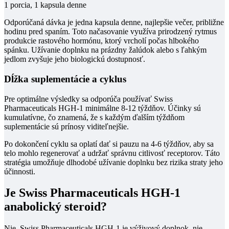
1 porcia, 1 kapsula denne
Odporúčaná dávka je jedna kapsula denne, najlepšie večer, približne
hodinu pred spaním. Toto načasovanie využíva prirodzený rytmus
produkcie rastového hormónu, ktorý vrcholí počas hlbokého
spánku. Užívanie doplnku na prázdny žalúdok alebo s ľahkým
jedlom zvyšuje jeho biologickú dostupnosť.
Dĺžka suplementácie a cyklus
Pre optimálne výsledky sa odporúča používať Swiss
Pharmaceuticals HGH-1 minimálne 8-12 týždňov. Účinky sú
kumulatívne, čo znamená, že s každým ďalším týždňom
suplementácie sú prínosy viditeľnejšie.
Po dokončení cyklu sa oplatí dať si pauzu na 4-6 týždňov, aby sa
telo mohlo regenerovať a udržať správnu citlivosť receptorov. Táto
stratégia umožňuje dlhodobé užívanie doplnku bez rizika straty jeho
účinnosti.
Je Swiss Pharmaceuticals HGH-1
anabolický steroid?
Nie, Swiss Pharmaceuticals HGH-1 je výživový doplnok, nie