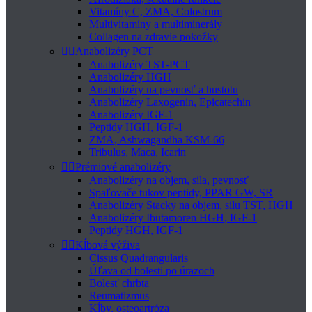
Vitamíny C, ZMA, Colostrum
Multivitamíny a multiminerály
Collagen na zdravie pokožky


Anabolizéry PCT
Anabolizéry TST-PCT
Anabolizéry HGH
Anabolizéry na pevnosť a hustotu
Anabolizéry Laxogenin, Epicatechin
Anabolizéry IGF-1
Peptidy HGH, IGF-1
ZMA, Ashwagandha KSM-66
Tribulus, Maca, Icarin


Prémiové anabolizéry
Anabolizéry na objem, sila, pevnosť
Spaľovače tukov peptidy, PPAR GW, SR
Anabolizéry Stacky na objem, silu TST, HGH
Anabolizéry Ibutamoren HGH, IGF-1
Peptidy HGH, IGF-1


Kĺbová výživa
Cissus Quadrangularis
Úľava od bolesti po úrazoch
Bolesť chrbta
Reumatizmus
Kĺby, osteoartróza