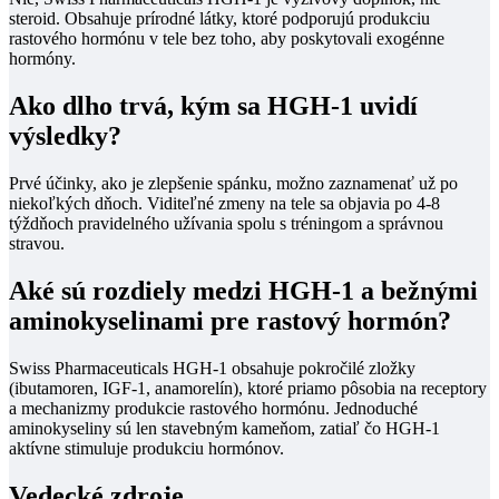
steroid. Obsahuje prírodné látky, ktoré podporujú produkciu
rastového hormónu v tele bez toho, aby poskytovali exogénne
hormóny.
Ako dlho trvá, kým sa HGH-1 uvidí
výsledky?
Prvé účinky, ako je zlepšenie spánku, možno zaznamenať už po
niekoľkých dňoch. Viditeľné zmeny na tele sa objavia po 4-8
týždňoch pravidelného užívania spolu s tréningom a správnou
stravou.
Aké sú rozdiely medzi HGH-1 a bežnými
aminokyselinami pre rastový hormón?
Swiss Pharmaceuticals HGH-1 obsahuje pokročilé zložky
(ibutamoren, IGF-1, anamorelín), ktoré priamo pôsobia na receptory
a mechanizmy produkcie rastového hormónu. Jednoduché
aminokyseliny sú len stavebným kameňom, zatiaľ čo HGH-1
aktívne stimuluje produkciu hormónov.
Vedecké zdroje