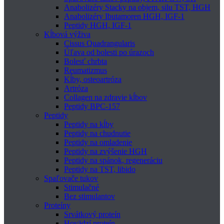
Anabolizéry Stacky na objem, silu TST, HGH
Anabolizéry Ibutamoren HGH, IGF-1
Peptidy HGH, IGF-1
Kĺbová výživa
Cissus Quadrangularis
Úľava od bolesti po úrazoch
Bolesť chrbta
Reumatizmus
Kĺby, osteoartróza
Artróza
Collagen na zdravie kĺbov
Peptidy BPC-157
Peptidy
Peptidy na kĺby
Peptidy na chudnutie
Peptidy na omladenie
Peptidy na zvýšenie HGH
Peptidy na spánok, regeneráciu
Peptidy na TST, libido
Spaľovače tukov
Stimulačné
Bez stimulantov
Proteíny
Srvátkový proteín
Hovädzí proteín