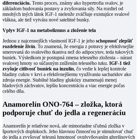
diferenciáciu.
Tento proces, známy ako hypertrofia svalov, je
základom budovania postavy a zvyšovania sily. Na rozdiel od
mnohých iných látok IGF-1 nielenže zväčšuje existujúce svalové
vlákna, ale tiež vytvára nové satelitné bunky.
Vplyv IGF-1 na metabolizmus a zloženie tela
Jednou z najcennejších vlastností IGF-1 je jeho
schopnosť zlepšiť
rozdelenie živín
. To znamená, že energia z potravy je efektívnejšie
smerovaná do svalového tkaniva než do adipocytov, teda tukových
buniek. Výsledkom je postupná zmena telesného zloženia – nárast
svalovej hmoty so súčasným znížením telesného tuku.
IGF-1 tiež
zvyšuje citlivosť buniek na inzulín
, čo vedie k lepšej kontrole
hladiny cukru v krvi a efektívnejšiemu využívaniu sacharidov ako
zdroja energie. Stabilné hladiny glukózy znamenajú menej
hladových záchvatov, lepšiu koncentráciu a viac energie počas
celého dňa.
Anamorelín ONO-764 – zložka, ktorá
podporuje chuť do jedla a regeneráciu
Anamorelín je relatívne nová, ale mimoriadne sľubná zložka v
športových doplnkoch. Jeho hlavnou činnosťou je stimulovať chuť
do jedla a zvyšovať telesnú hmotnosť ovplyvňovaním ghrelínových