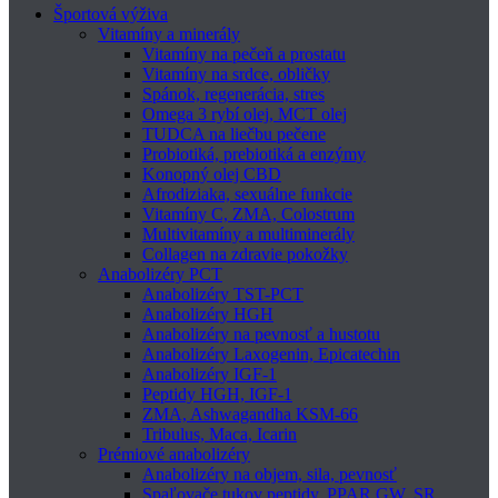
Športová výživa
Vitamíny a minerály
Vitamíny na pečeň a prostatu
Vitamíny na srdce, obličky
Spánok, regenerácia, stres
Omega 3 rybí olej, MCT olej
TUDCA na liečbu pečene
Probiotiká, prebiotiká a enzýmy
Konopný olej CBD
Afrodiziaka, sexuálne funkcie
Vitamíny C, ZMA, Colostrum
Multivitamíny a multiminerály
Collagen na zdravie pokožky
Anabolizéry PCT
Anabolizéry TST-PCT
Anabolizéry HGH
Anabolizéry na pevnosť a hustotu
Anabolizéry Laxogenin, Epicatechin
Anabolizéry IGF-1
Peptidy HGH, IGF-1
ZMA, Ashwagandha KSM-66
Tribulus, Maca, Icarin
Prémiové anabolizéry
Anabolizéry na objem, sila, pevnosť
Spaľovače tukov peptidy, PPAR GW, SR