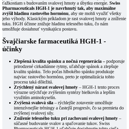
ťažkostiam s budovaním svalovej hmoty a úbytku energie.
Swiss
Pharmaceuticals HGH-1 je navrhnutý tak, aby maximálne
zvýšil hladinu rastového hormónu
, aby ste mohli využiť všetky
jeho výhody. Klasickým príkladom je rast svalovej hmoty a zníženie
tuku. HGH účinne znižuje hladinu telesného tuku, čo nám
umožňuje dosiahnuť vynikajúcu postavu.
Švajčiarske farmaceutiká HGH-1 -
účinky
Zlepšená kvalita spánku a nočná regenerácia –
podporuje
prirodzené cirkadiánne rytmy, uľahčuje spánok a zlepšuje
kvalitu spánku. Telo počas hlbokého spánku produkuje
najviac rastového hormónu, preto je optimalizácia tohto
procesu taká dôležitá.
Zrýchlený nárast svalovej hmoty
– HGH-1 tento proces
výrazne urýchľuje zvýšením syntézy bielkovín a lepším
využitím aminokyselín
.
Zvýšená svalová sila
– rýchlejšie zotavenie umožňuje
intenzívnejšie tréningy a častejší progresív, čo sa premieta do
zvýšenej svalovej sily.
Zníženie telesného tuku pri zachovaní svalovej hmoty
–
súčasné budovanie svalov a spaľovanie tukov. Swiss
Pharmaceuticals HGH-1 uľahčuje dosiahnutie tohto cieľa