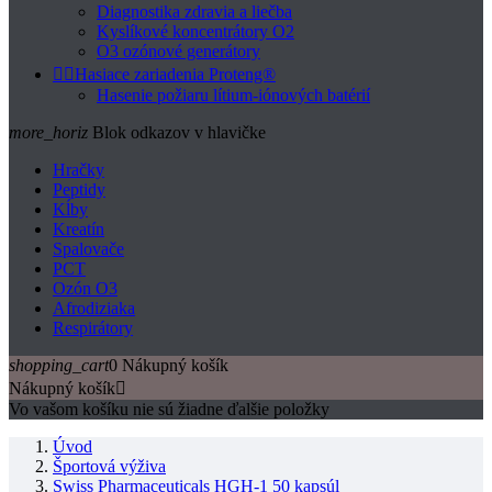
Diagnostika zdravia a liečba
Kyslíkové koncentrátory O2
O3 ozónové generátory


Hasiace zariadenia Proteng®
Hasenie požiaru lítium-iónových batérií
more_horiz
Blok odkazov v hlavičke
Hračky
Peptidy
Kĺby
Kreatín
Spalovače
PCT
Ozón O3
Afrodiziaka
Respirátory
shopping_cart
0
Nákupný košík
Nákupný košík

Vo vašom košíku nie sú žiadne ďalšie položky
Úvod
Športová výživa
Swiss Pharmaceuticals HGH-1 50 kapsúl