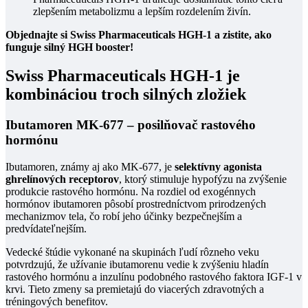
zlepšením metabolizmu a lepším rozdelením živín.
Objednajte si Swiss Pharmaceuticals HGH-1 a zistite, ako
funguje silný HGH booster!
Swiss Pharmaceuticals HGH-1 je
kombináciou troch silných zložiek
Ibutamoren MK-677 – posilňovač rastového
hormónu
Ibutamoren, známy aj ako MK-677, je
selektívny agonista
ghrelínových receptorov
, ktorý stimuluje hypofýzu na zvýšenie
produkcie rastového hormónu. Na rozdiel od exogénnych
hormónov ibutamoren pôsobí prostredníctvom prirodzených
mechanizmov tela, čo robí jeho účinky bezpečnejším a
predvídateľnejším.
Vedecké štúdie vykonané na skupinách ľudí rôzneho veku
potvrdzujú, že užívanie ibutamorenu vedie k zvýšeniu hladín
rastového hormónu a inzulínu podobného rastového faktora IGF-1 v
krvi. Tieto zmeny sa premietajú do viacerých zdravotných a
tréningových benefitov.