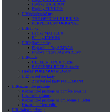
Figúrky HASBRO®
Figúrky FUNKO®


Spoločenské hry
THE OFFICIAL RUBIK'S®
PERPLEXUS® ORIGINAL


Bábiky
Bábiky MATTEL®
Bábiky JAKKS®


Plyšové hračky
Plyšové hračky SIMBA®
Plyšové hračky JAZWARES®


Puzzle
CLEMENTONI® puzzle
RAVENSBURGER® puzzle
Hračky POKÉMON MEGA®


Zberateľské karty
Zberateľské karty POKÉMON®


Kozmetické prístroje
Kozmetické prístroje na domáce použitie
Laserové epilátory
Kozmetické prístroje na omladenie a liečbu
Kozmetika Dermedics


Lekárske prístroje