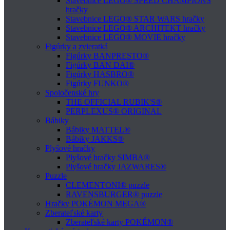
Stavebnice LEGO® SPEED CHAMPIONS
hračky
Stavebnice LEGO® STAR WARS hračky
Stavebnice LEGO® ARCHITEKT hračky
Stavebnice LEGO® MOVIE hračky
Figúrky a zvieratká
Figúrky BANPRESTO®
Figúrky BAN DAI®
Figúrky HASBRO®
Figúrky FUNKO®
Spoločenské hry
THE OFFICIAL RUBIK'S®
PERPLEXUS® ORIGINAL
Bábiky
Bábiky MATTEL®
Bábiky JAKKS®
Plyšové hračky
Plyšové hračky SIMBA®
Plyšové hračky JAZWARES®
Puzzle
CLEMENTONI® puzzle
RAVENSBURGER® puzzle
Hračky POKÉMON MEGA®
Zberateľské karty
Zberateľské karty POKÉMON®