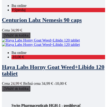
Iba online
Výpredaj
Centurion Labz Nemesis 90 caps
Cena
34,99 €

Vložiť do košíka
Iba online
-10,00 €
Haya Labs Horny Goat Weed+Libido 120
tabliet
Cena
24,99 €
Bežná cena
34,99 €
-10,00 €

Vložiť do košíka
Swiss Pharmaceuticals HGH-1 - posilňovač