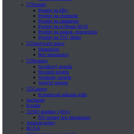


Peptidy
Peptidy na kĺby
Peptidy na chudnutie
Peptidy na omladenie
Peptidy na zvýšenie HGH
Peptidy na spánok, regeneráciu
Peptidy na TST, libido


Spaľovače tukov
Stimulačné
Bez stimulantov


Proteíny
Srvátkový proteín
Hovädzí proteín
Vegánsky proteín
Vaječný proteín


Gainery
Komplexná náhrada jedla
Sacharidy
Kreatín


NO doplnky výživy
NO pumpy bez stimulantov
Aminokyseliny
BCAA