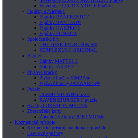
Stavebnice LEGO® ARCHITEKT hračky
Stavebnice LEGO® MOVIE hračky
Figúrky a zvieratká
Figúrky BANPRESTO®
Figúrky BAN DAI®
Figúrky HASBRO®
Figúrky FUNKO®
Spoločenské hry
THE OFFICIAL RUBIK'S®
PERPLEXUS® ORIGINAL
Bábiky
Bábiky MATTEL®
Bábiky JAKKS®
Plyšové hračky
Plyšové hračky SIMBA®
Plyšové hračky JAZWARES®
Puzzle
CLEMENTONI® puzzle
RAVENSBURGER® puzzle
Hračky POKÉMON MEGA®
Zberateľské karty
Zberateľské karty POKÉMON®
Kozmetické prístroje
Kozmetické prístroje na domáce použitie
Laserové epilátory