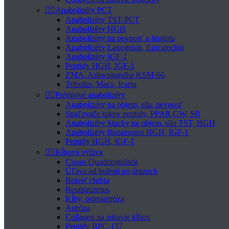


Anabolizéry PCT
Anabolizéry TST-PCT
Anabolizéry HGH
Anabolizéry na pevnosť a hustotu
Anabolizéry Laxogenin, Epicatechin
Anabolizéry IGF-1
Peptidy HGH, IGF-1
ZMA, Ashwagandha KSM-66
Tribulus, Maca, Icarin


Prémiové anabolizéry
Anabolizéry na objem, sila, pevnosť
Spaľovače tukov peptidy, PPAR GW, SR
Anabolizéry Stacky na objem, silu TST, HGH
Anabolizéry Ibutamoren HGH, IGF-1
Peptidy HGH, IGF-1


Kĺbová výživa
Cissus Quadrangularis
Úľava od bolesti po úrazoch
Bolesť chrbta
Reumatizmus
Kĺby, osteoartróza
Artróza
Collagen na zdravie kĺbov
Peptidy BPC-157