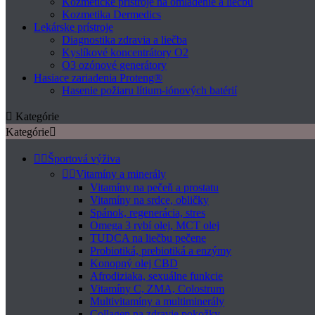
Kozmetické prístroje na omladenie a liečbu
Kozmetika Dermedics
Lekárske prístroje
Diagnostika zdravia a liečba
Kyslíkové koncentrátory O2
O3 ozónové generátory
Hasiace zariadenia Proteng®
Hasenie požiaru lítium-iónových batérií

Kategórie
Kategórie



Športová výživa


Vitamíny a minerály
Vitamíny na pečeň a prostatu
Vitamíny na srdce, obličky
Spánok, regenerácia, stres
Omega 3 rybí olej, MCT olej
TUDCA na liečbu pečene
Probiotiká, prebiotiká a enzýmy
Konopný olej CBD
Afrodiziaka, sexuálne funkcie
Vitamíny C, ZMA, Colostrum
Multivitamíny a multiminerály
Collagen na zdravie pokožky