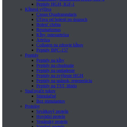
Peptidy HGH, IGF-1
Kĺbová výživa
Cissus Quadrangularis
Úľava od bolesti po úrazoch
Bolesť chrbta
Reumatizmus
Kĺby, osteoartróza
Artróza
Collagen na zdravie kĺbov
Peptidy BPC-157
Peptidy
Peptidy na kĺby
Peptidy na chudnutie
Peptidy na omladenie
Peptidy na zvýšenie HGH
Peptidy na spánok, regeneráciu
Peptidy na TST, libido
Spaľovače tukov
Stimulačné
Bez stimulantov
Proteíny
Srvátkový proteín
Hovädzí proteín
Vegánsky proteín
Vaječný proteín