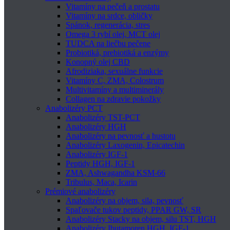
Vitamíny na pečeň a prostatu
Vitamíny na srdce, obličky
Spánok, regenerácia, stres
Omega 3 rybí olej, MCT olej
TUDCA na liečbu pečene
Probiotiká, prebiotiká a enzýmy
Konopný olej CBD
Afrodiziaka, sexuálne funkcie
Vitamíny C, ZMA, Colostrum
Multivitamíny a multiminerály
Collagen na zdravie pokožky
Anabolizéry PCT
Anabolizéry TST-PCT
Anabolizéry HGH
Anabolizéry na pevnosť a hustotu
Anabolizéry Laxogenin, Epicatechin
Anabolizéry IGF-1
Peptidy HGH, IGF-1
ZMA, Ashwagandha KSM-66
Tribulus, Maca, Icarin
Prémiové anabolizéry
Anabolizéry na objem, sila, pevnosť
Spaľovače tukov peptidy, PPAR GW, SR
Anabolizéry Stacky na objem, silu TST, HGH
Anabolizéry Ibutamoren HGH, IGF-1