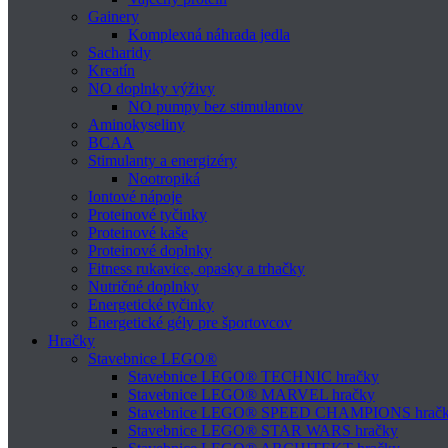
Gainery
Komplexná náhrada jedla
Sacharidy
Kreatín
NO doplnky výživy
NO pumpy bez stimulantov
Aminokyseliny
BCAA
Stimulanty a energizéry
Nootropiká
Iontové nápoje
Proteinové tyčinky
Proteinové kaše
Proteinové doplnky
Fitness rukavice, opasky a trhačky
Nutričné doplnky
Energetické tyčinky
Energetické gély pre športovcov
Hračky
Stavebnice LEGO®
Stavebnice LEGO® TECHNIC hračky
Stavebnice LEGO® MARVEL hračky
Stavebnice LEGO® SPEED CHAMPIONS hrač
Stavebnice LEGO® STAR WARS hračky