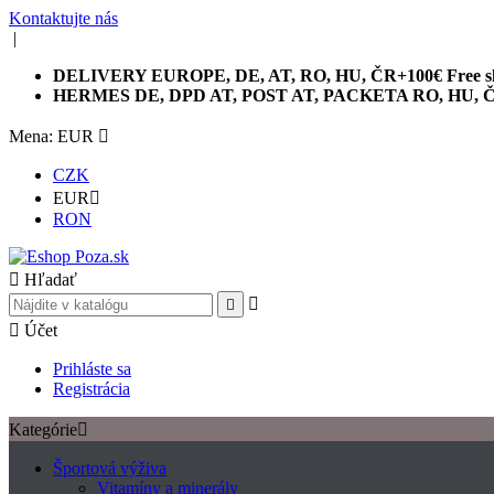
Kontaktujte nás
|
DELIVERY EUROPE, DE, AT, RO, HU, ČR+100€ Free sh
HERMES DE, DPD AT, POST AT, PACKETA RO, HU, 
Mena: EUR

CZK
EUR

RON

Hľadať



Účet
Prihláste sa
Registrácia
Kategórie

Športová výživa
Vitamíny a minerály