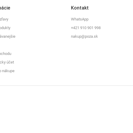
mácie
Kontakt
zľavy
WhatsApp
odukty
+421 910 901 998
ávanejšie
nakup@poza.sk
bchodu
cky účet
o nákupe