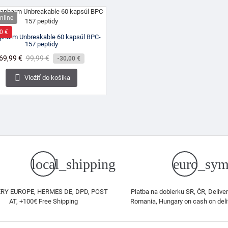
nline
0 €
pharm Unbreakable 60 kapsúl BPC-
157 peptidy
Cena
69,99 €
Bežná
99,99 €
-30,00 €
cena

Vložiť do košíka
local_shipping
euro_sym
RY EUROPE, HERMES DE, DPD, POST
Platba na dobierku SR, ČR, Deliver
AT, +100€ Free Shipping
Romania, Hungary on cash on deli