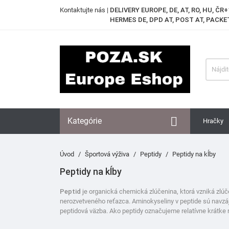
Kontaktujte nás
|
DELIVERY EUROPE, DE, AT, RO, HU, ČR+
HERMES DE, DPD AT, POST AT, PACKET

Kategórie
Hračky
Úvod
Športová výživa
Peptidy
Peptidy na kĺby
Peptidy na kĺby
Peptid
je organická chemická zlúčenina, ktorá vzniká zlúč
nerozvetveného reťazca. Aminokyseliny v peptide sú navzá
peptidová väzba. Ako peptidy označujeme relatívne krátke