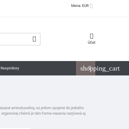

Mena: EUR


Účet
shopping_cart
0
Respirátory
viazané aminokyseliny, sú pritom spojené do jedného
rganickej chémií je táto forma viazania nazývaná aj