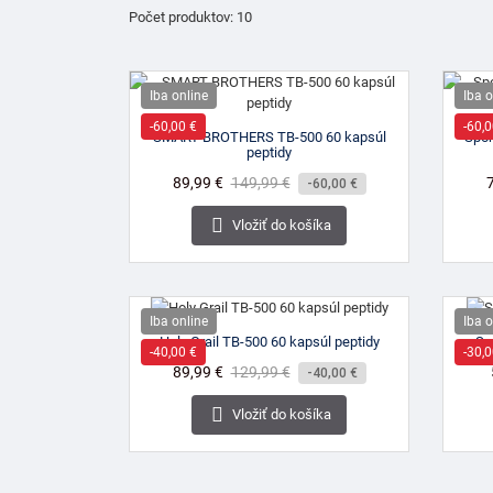
Počet produktov: 10
Iba online
Iba o
-60,00 €
-60,0
SMART BROTHERS TB-500 60 kapsúl
Spor
peptidy
Cena
89,99 €
Bežná
149,99 €
-60,00 €
cena

Vložiť do košíka
Iba online
Iba o
Holy Grail TB-500 60 kapsúl peptidy
Sp
-40,00 €
-30,0
Cena
89,99 €
Bežná
129,99 €
-40,00 €
cena

Vložiť do košíka