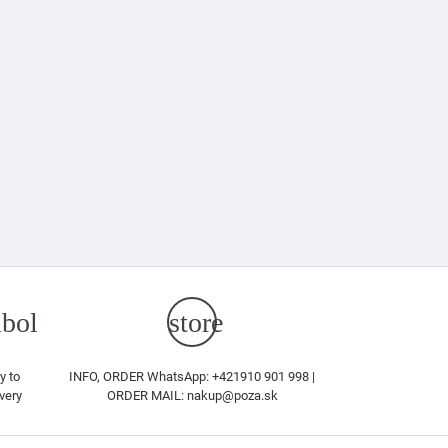
bol
store
y to
INFO, ORDER WhatsApp: +421910 901 998 |
very
ORDER MAIL: nakup@poza.sk