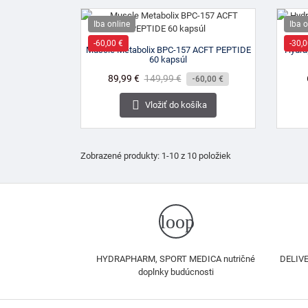
Iba online
Iba o
-60,00 €
-30,0
Muscle Metabolix BPC-157 ACFT PEPTIDE
Hydra
60 kapsúl
Cena
89,99 €
Bežná
149,99 €
-60,00 €
cena

Vložiť do košíka
Zobrazené produkty: 1-10 z 10 položiek
loop
HYDRAPHARM, SPORT MEDICA nutričné
DELIVE
doplnky budúcnosti