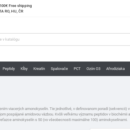
100€ Free shipping
A RO, HU, ČR
Peptidy
Kĺby
Kreatín
Spalovače
PCT
Ozón O3
Afrodiziaka
ením viacerých amonokyselín. Tie jednotlivé, v definovanom poradí (sekvencii) 
jom pospájané amidovou väzbou. Kvôli veľkému významu peptidov v biochémii a o
 reťazce aminokyselín s 50 (vo všeobecnosti maximálne 100) aminokyselinami.