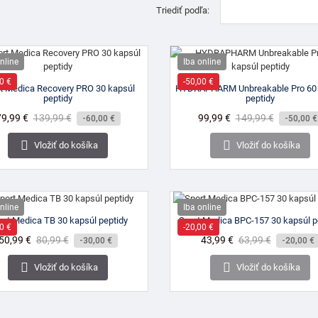
Triediť podľa:
nline
Iba online
0 €
-50,00 €
t Medica Recovery PRO 30 kapsúl
HYDRAPHARM Unbreakable Pro 60 
peptidy
peptidy
Cena
79,99 €
Bežná
139,99 €
Cena
99,99 €
Bežná
149,99 €
-60,00 €
-50,00 €
cena
cena


Vložiť do košíka
Vložiť do košíka
nline
Iba online
ort Medica TB 30 kapsúl peptidy
Sport Medica BPC-157 30 kapsúl p
0 €
-20,00 €
Cena
50,99 €
Bežná
80,99 €
Cena
43,99 €
Bežná
63,99 €
-30,00 €
-20,00 €
cena
cena


Vložiť do košíka
Vložiť do košíka