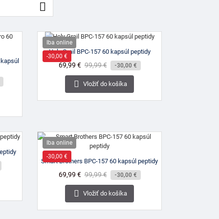

Iba online
Holy Grail BPC-157 60 kapsúl peptidy
-30,00 €
kapsúl
Cena
69,99 €
Bežná
99,99 €
-30,00 €
cena

Vložiť do košíka
Iba online
eptidy
-30,00 €
Smart Brothers BPC-157 60 kapsúl peptidy
Cena
69,99 €
Bežná
99,99 €
-30,00 €
cena

Vložiť do košíka