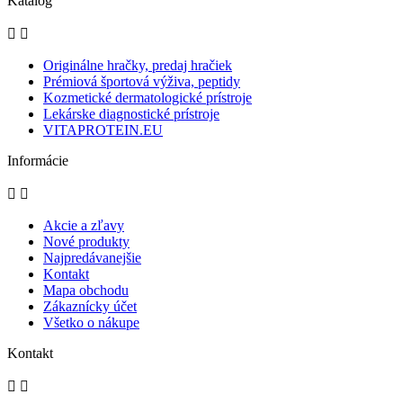
Katalóg


Originálne hračky, predaj hračiek
Prémiová športová výživa, peptidy
Kozmetické dermatologické prístroje
Lekárske diagnostické prístroje
VITAPROTEIN.EU
Informácie


Akcie a zľavy
Nové produkty
Najpredávanejšie
Kontakt
Mapa obchodu
Zákaznícky účet
Všetko o nákupe
Kontakt

