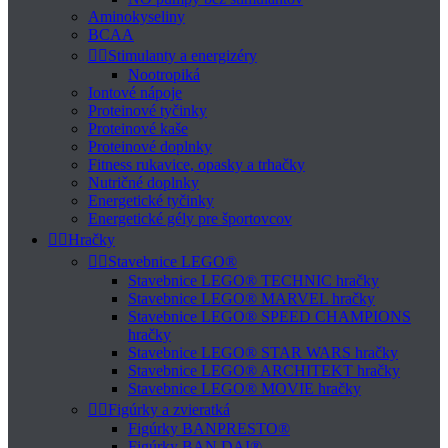
Aminokyseliny
BCAA


Stimulanty a energizéry
Nootropiká
Iontové nápoje
Proteinové tyčinky
Proteinové kaše
Proteinové doplnky
Fitness rukavice, opasky a trhačky
Nutričné doplnky
Energetické tyčinky
Energetické gély pre športovcov


Hračky


Stavebnice LEGO®
Stavebnice LEGO® TECHNIC hračky
Stavebnice LEGO® MARVEL hračky
Stavebnice LEGO® SPEED CHAMPIONS
hračky
Stavebnice LEGO® STAR WARS hračky
Stavebnice LEGO® ARCHITEKT hračky
Stavebnice LEGO® MOVIE hračky


Figúrky a zvieratká
Figúrky BANPRESTO®
Figúrky BAN DAI®