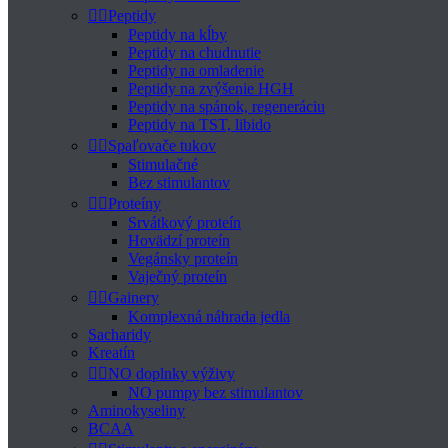


Peptidy
Peptidy na kĺby
Peptidy na chudnutie
Peptidy na omladenie
Peptidy na zvýšenie HGH
Peptidy na spánok, regeneráciu
Peptidy na TST, libido


Spaľovače tukov
Stimulačné
Bez stimulantov


Proteíny
Srvátkový proteín
Hovädzí proteín
Vegánsky proteín
Vaječný proteín


Gainery
Komplexná náhrada jedla
Sacharidy
Kreatín


NO doplnky výživy
NO pumpy bez stimulantov
Aminokyseliny
BCAA