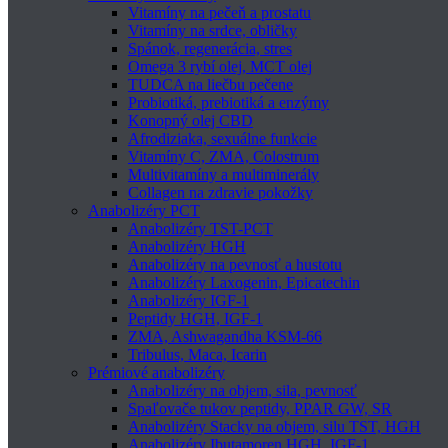
Vitamíny na pečeň a prostatu
Vitamíny na srdce, obličky
Spánok, regenerácia, stres
Omega 3 rybí olej, MCT olej
TUDCA na liečbu pečene
Probiotiká, prebiotiká a enzýmy
Konopný olej CBD
Afrodiziaka, sexuálne funkcie
Vitamíny C, ZMA, Colostrum
Multivitamíny a multiminerály
Collagen na zdravie pokožky
Anabolizéry PCT
Anabolizéry TST-PCT
Anabolizéry HGH
Anabolizéry na pevnosť a hustotu
Anabolizéry Laxogenin, Epicatechin
Anabolizéry IGF-1
Peptidy HGH, IGF-1
ZMA, Ashwagandha KSM-66
Tribulus, Maca, Icarin
Prémiové anabolizéry
Anabolizéry na objem, sila, pevnosť
Spaľovače tukov peptidy, PPAR GW, SR
Anabolizéry Stacky na objem, silu TST, HGH
Anabolizéry Ibutamoren HGH, IGF-1