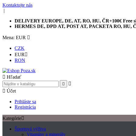
Kontaktujte nás
|
DELIVERY EUROPE, DE, AT, RO, HU, ČR+100€ Free sh
HERMES DE, DPD AT, POST AT, PACKETA RO, HU, 
Mena: EUR

CZK
EUR

RON

Hľadať



Účet
Prihláste sa
Registrácia
Kategórie

Športová výživa
Vitamíny a minerály