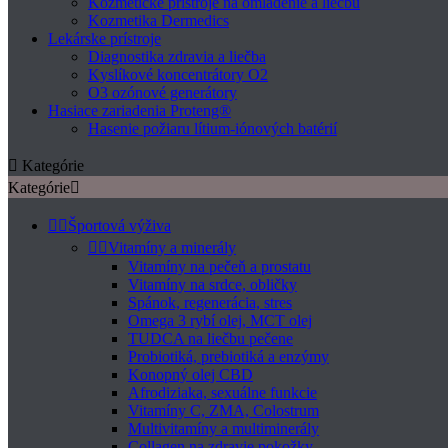
Kozmetické prístroje na omladenie a liečbu
Kozmetika Dermedics
Lekárske prístroje
Diagnostika zdravia a liečba
Kyslíkové koncentrátory O2
O3 ozónové generátory
Hasiace zariadenia Proteng®
Hasenie požiaru lítium-iónových batérií

Kategórie
Kategórie



Športová výživa


Vitamíny a minerály
Vitamíny na pečeň a prostatu
Vitamíny na srdce, obličky
Spánok, regenerácia, stres
Omega 3 rybí olej, MCT olej
TUDCA na liečbu pečene
Probiotiká, prebiotiká a enzýmy
Konopný olej CBD
Afrodiziaka, sexuálne funkcie
Vitamíny C, ZMA, Colostrum
Multivitamíny a multiminerály
Collagen na zdravie pokožky