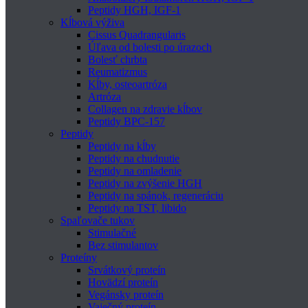
Peptidy HGH, IGF-1
Kĺbová výživa
Cissus Quadrangularis
Úľava od bolesti po úrazoch
Bolesť chrbta
Reumatizmus
Kĺby, osteoartróza
Artróza
Collagen na zdravie kĺbov
Peptidy BPC-157
Peptidy
Peptidy na kĺby
Peptidy na chudnutie
Peptidy na omladenie
Peptidy na zvýšenie HGH
Peptidy na spánok, regeneráciu
Peptidy na TST, libido
Spaľovače tukov
Stimulačné
Bez stimulantov
Proteíny
Srvátkový proteín
Hovädzí proteín
Vegánsky proteín
Vaječný proteín