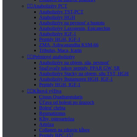


Anabolizéry PCT
Anabolizéry TST-PCT
Anabolizéry HGH
Anabolizéry na pevnosť a hustotu
Anabolizéry Laxogenin, Epicatechin
Anabolizéry IGF-1
Peptidy HGH, IGF-1
ZMA, Ashwagandha KSM-66
Tribulus, Maca, Icarin


Prémiové anabolizéry
Anabolizéry na objem, sila, pevnosť
Spaľovače tukov peptidy, PPAR GW, SR
Anabolizéry Stacky na objem, silu TST, HGH
Anabolizéry Ibutamoren HGH, IGF-1
Peptidy HGH, IGF-1


Kĺbová výživa
Cissus Quadrangularis
Úľava od bolesti po úrazoch
Bolesť chrbta
Reumatizmus
Kĺby, osteoartróza
Artróza
Collagen na zdravie kĺbov
Peptidy BPC-157