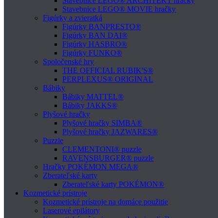
Stavebnice LEGO® ARCHITEKT hračky
Stavebnice LEGO® MOVIE hračky
Figúrky a zvieratká
Figúrky BANPRESTO®
Figúrky BAN DAI®
Figúrky HASBRO®
Figúrky FUNKO®
Spoločenské hry
THE OFFICIAL RUBIK'S®
PERPLEXUS® ORIGINAL
Bábiky
Bábiky MATTEL®
Bábiky JAKKS®
Plyšové hračky
Plyšové hračky SIMBA®
Plyšové hračky JAZWARES®
Puzzle
CLEMENTONI® puzzle
RAVENSBURGER® puzzle
Hračky POKÉMON MEGA®
Zberateľské karty
Zberateľské karty POKÉMON®
Kozmetické prístroje
Kozmetické prístroje na domáce použitie
Laserové epilátory