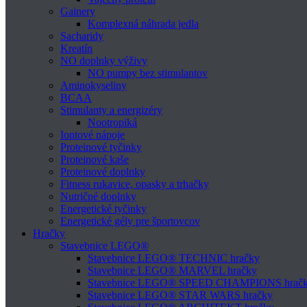
Gainery
Komplexná náhrada jedla
Sacharidy
Kreatín
NO doplnky výživy
NO pumpy bez stimulantov
Aminokyseliny
BCAA
Stimulanty a energizéry
Nootropiká
Iontové nápoje
Proteinové tyčinky
Proteinové kaše
Proteinové doplnky
Fitness rukavice, opasky a trhačky
Nutričné doplnky
Energetické tyčinky
Energetické gély pre športovcov
Hračky
Stavebnice LEGO®
Stavebnice LEGO® TECHNIC hračky
Stavebnice LEGO® MARVEL hračky
Stavebnice LEGO® SPEED CHAMPIONS hrač
Stavebnice LEGO® STAR WARS hračky