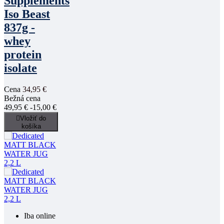
Supplements
Iso Beast
837g -
whey
protein
isolate
Cena
34,95 €
Bežná cena
49,95 €
-15,00 €

Vložiť do
košíka
Iba online