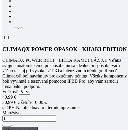


CLIMAQX POWER OPASOK - KHAKI EDITION
CLIMAQX POWER BELT - BIELA KAMUFLÁŽ XL.Vďaka
svojmu anatomickému prispôsobeniu sa ideálne prispôsobí tvaru
vášho tela aj pri vysokej záťaži a intenzívnom tréningu. Remeň
Climaqx® bol navrhnutý pre extrémny tréning: Všetky komponenty
boli vyvinuté a testované pomocou IFBB Pro, aby vám zaručili
maximálnu podporu.
Veľkosť
40,99 €
30,99 €
Ušetríte 10,00 €
s DPH
Na objednávku - termín upresníme
Množstvo