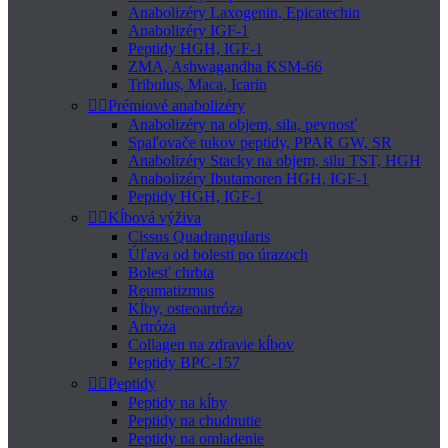
Anabolizéry Laxogenin, Epicatechin
Anabolizéry IGF-1
Peptidy HGH, IGF-1
ZMA, Ashwagandha KSM-66
Tribulus, Maca, Icarin


Prémiové anabolizéry
Anabolizéry na objem, sila, pevnosť
Spaľovače tukov peptidy, PPAR GW, SR
Anabolizéry Stacky na objem, silu TST, HGH
Anabolizéry Ibutamoren HGH, IGF-1
Peptidy HGH, IGF-1


Kĺbová výživa
Cissus Quadrangularis
Úľava od bolesti po úrazoch
Bolesť chrbta
Reumatizmus
Kĺby, osteoartróza
Artróza
Collagen na zdravie kĺbov
Peptidy BPC-157


Peptidy
Peptidy na kĺby
Peptidy na chudnutie
Peptidy na omladenie