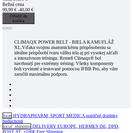
Bežná cena
99,99 €
-40,00 €

Vložiť do
košíka
CLIMAQX POWER BELT - BIELA KAMUFLÁŽ
XL.Vďaka svojmu anatomickému prispôsobeniu sa
ideálne prispôsobí tvaru vášho tela aj pri vysokej záťaži
a intenzívnom tréningu. Remeň Climaqx® bol
navrhnutý pre extrémny tréning: Všetky komponenty
boli vyvinuté a testované pomocou IFBB Pro, aby vám
zaručili maximálnu podporu.
loop
HYDRAPHARM, SPORT MEDICA nutričné doplnky
budúcnosti
local_shipping
DELIVERY EUROPE, HERMES DE, DPD,
POST AT, +100€ Free Shipping