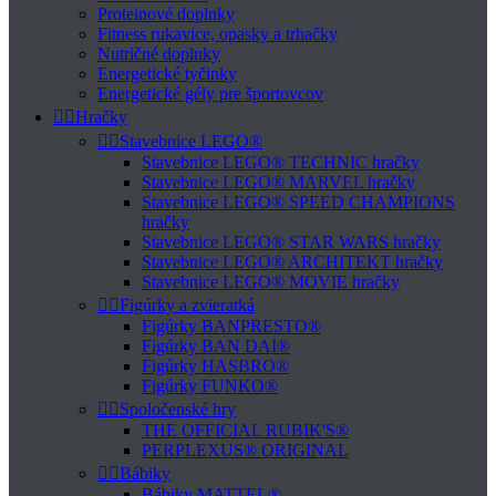
Proteinové doplnky
Fitness rukavice, opasky a trhačky
Nutričné doplnky
Energetické tyčinky
Energetické gély pre športovcov


Hračky


Stavebnice LEGO®
Stavebnice LEGO® TECHNIC hračky
Stavebnice LEGO® MARVEL hračky
Stavebnice LEGO® SPEED CHAMPIONS
hračky
Stavebnice LEGO® STAR WARS hračky
Stavebnice LEGO® ARCHITEKT hračky
Stavebnice LEGO® MOVIE hračky


Figúrky a zvieratká
Figúrky BANPRESTO®
Figúrky BAN DAI®
Figúrky HASBRO®
Figúrky FUNKO®


Spoločenské hry
THE OFFICIAL RUBIK'S®
PERPLEXUS® ORIGINAL


Bábiky
Bábiky MATTEL®