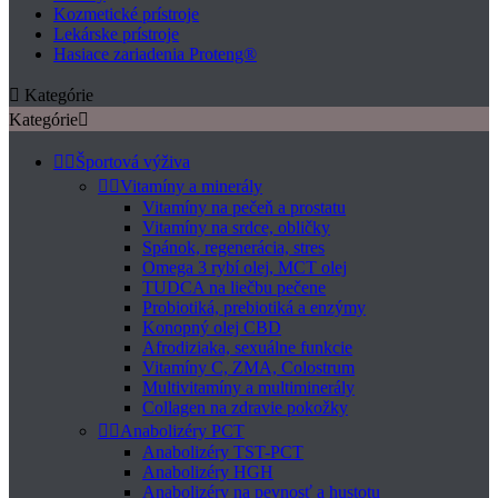
Kozmetické prístroje
Lekárske prístroje
Hasiace zariadenia Proteng®

Kategórie
Kategórie



Športová výživa


Vitamíny a minerály
Vitamíny na pečeň a prostatu
Vitamíny na srdce, obličky
Spánok, regenerácia, stres
Omega 3 rybí olej, MCT olej
TUDCA na liečbu pečene
Probiotiká, prebiotiká a enzýmy
Konopný olej CBD
Afrodiziaka, sexuálne funkcie
Vitamíny C, ZMA, Colostrum
Multivitamíny a multiminerály
Collagen na zdravie pokožky


Anabolizéry PCT
Anabolizéry TST-PCT
Anabolizéry HGH
Anabolizéry na pevnosť a hustotu