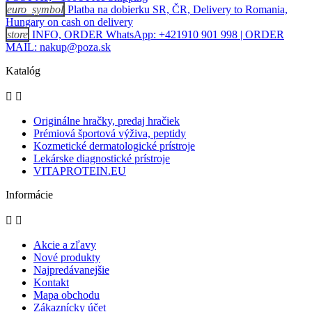
euro_symbol
Platba na dobierku SR, ČR, Delivery to Romania,
Hungary on cash on delivery
store
INFO, ORDER WhatsApp: +421910 901 998 | ORDER
MAIL: nakup@poza.sk
Katalóg


Originálne hračky, predaj hračiek
Prémiová športová výživa, peptidy
Kozmetické dermatologické prístroje
Lekárske diagnostické prístroje
VITAPROTEIN.EU
Informácie


Akcie a zľavy
Nové produkty
Najpredávanejšie
Kontakt
Mapa obchodu
Zákaznícky účet