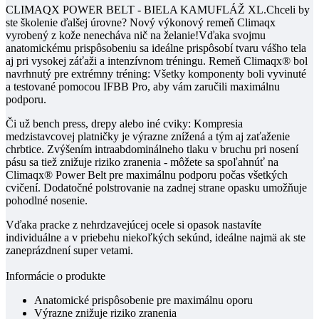
CLIMAQX POWER BELT - BIELA KAMUFLÁŽ XL.Chceli by
ste školenie ďalšej úrovne? Nový výkonový remeň Climaqx
vyrobený z kože nenecháva nič na želanie!Vďaka svojmu
anatomickému prispôsobeniu sa ideálne prispôsobí tvaru vášho tela
aj pri vysokej záťaži a intenzívnom tréningu. Remeň Climaqx® bol
navrhnutý pre extrémny tréning: Všetky komponenty boli vyvinuté
a testované pomocou IFBB Pro, aby vám zaručili maximálnu
podporu.
Či už bench press, drepy alebo iné cviky: Kompresia
medzistavcovej platničky je výrazne znížená a tým aj zaťaženie
chrbtice. Zvýšením intraabdominálneho tlaku v bruchu pri nosení
pásu sa tiež znižuje riziko zranenia - môžete sa spoľahnúť na
Climaqx® Power Belt pre maximálnu podporu počas všetkých
cvičení. Dodatočné polstrovanie na zadnej strane opasku umožňuje
pohodlné nosenie.
Vďaka pracke z nehrdzavejúcej ocele si opasok nastavíte
individuálne a v priebehu niekoľkých sekúnd, ideálne najmä ak ste
zaneprázdnení super vetami.
Informácie o produkte
Anatomické prispôsobenie pre maximálnu oporu
Výrazne znižuje riziko zranenia