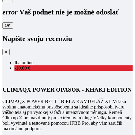
error
Váš podnet nie je možné odoslať
OK
Napíšte svoju recenziu
×
Iba online
-10,00 €
CLIMAQX POWER OPASOK - KHAKI EDITION
CLIMAQX POWER BELT - BIELA KAMUFLÁŽ XL.Vďaka
svojmu anatomickému prispôsobeniu sa ideálne prispôsobí tvaru
vášho tela aj pri vysokej záťaži a intenzívnom tréningu. Remeň
Climaqx® bol navrhnutý pre extrémny tréning: Všetky komponenty
boli vyvinuté a testované pomocou IFBB Pro, aby vám zaručili
maximálnu podporu.