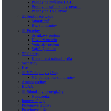
Peptidy na zvýšenie HGH
Peptidy na spánok, regeneráciu
Peptidy na TST, libido


Spaľovače tukov
Stimulačné
Bez stimulantov


Proteíny
Srvátkový proteín
Hovädzí proteín
Vegánsky proteín
Vaječný proteín


Gainery
Komplexná náhrada jedla
Sacharidy
Kreatín


NO doplnky výživy
NO pumpy bez stimulantov
Aminokyseliny
BCAA


Stimulanty a energizéry
Nootropiká
Iontové nápoje
Proteinové tyčinky
Proteinové kaše