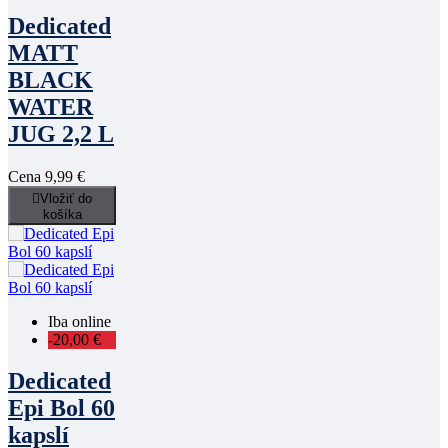
Dedicated
MATT
BLACK
WATER
JUG 2,2 L
Cena
9,99 €

Vložiť do
košíka
Iba online
-20,00 €
Dedicated
Epi Bol 60
kapslí