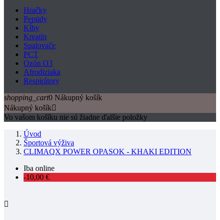
Hračky
Peptidy
Kĺby
Kreatín
Spalovače
PCT
Ozón O3
Afrodiziaka
Respirátory
shopping_cart
0
Nákupný košík
Nákupný košík

Vo vašom košíku nie sú žiadne ďalšie položky
Úvod
Športová výživa
CLIMAQX POWER OPASOK - KHAKI EDITION
Iba online
-10,00 €
