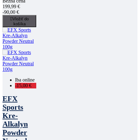
Bežná cena
199,99 €
-90,00 €

Vložiť do
košíka
Iba online
-15,00 €
EFX
Sports
Kre-
Alkalyn
Powder