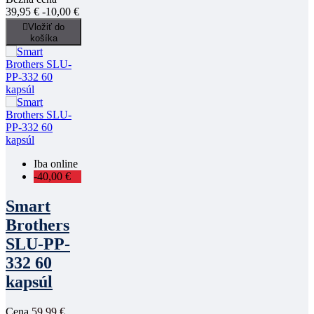
39,95 €
-10,00 €

Vložiť do
košíka
Iba online
-40,00 €
Smart
Brothers
SLU-PP-
332 60
kapsúl
Cena
59,99 €