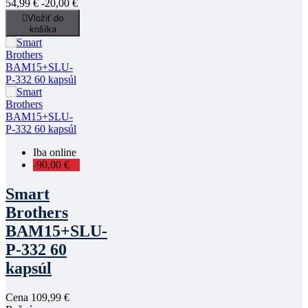
54,99 €
-20,00 €

Vložiť do
košíka
Iba online
-90,00 €
Smart
Brothers
BAM15+SLU-
P-332 60
kapsúl
Cena
109,99 €