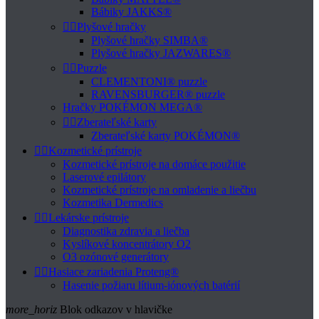
Bábiky JAKKS®


Plyšové hračky
Plyšové hračky SIMBA®
Plyšové hračky JAZWARES®


Puzzle
CLEMENTONI® puzzle
RAVENSBURGER® puzzle
Hračky POKÉMON MEGA®


Zberateľské karty
Zberateľské karty POKÉMON®


Kozmetické prístroje
Kozmetické prístroje na domáce použitie
Laserové epilátory
Kozmetické prístroje na omladenie a liečbu
Kozmetika Dermedics


Lekárske prístroje
Diagnostika zdravia a liečba
Kyslíkové koncentrátory O2
O3 ozónové generátory


Hasiace zariadenia Proteng®
Hasenie požiaru lítium-iónových batérií
more_horiz
Blok odkazov v hlavičke