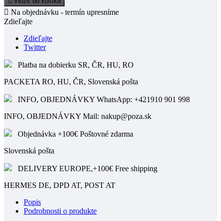

Vložiť do košíka

Na objednávku - termín upresníme
Zdieľajte
Zdieľajte
Twitter
Platba na dobierku SR, ČR, HU, RO
PACKETA RO, HU, ČR, Slovenská pošta
INFO, OBJEDNÁVKY WhatsApp: +421910 901 998
INFO, OBJEDNÁVKY Mail: nakup@poza.sk
Objednávka +100€ Poštovné zdarma
Slovenská pošta
DELIVERY EUROPE,+100€ Free shipping
HERMES DE, DPD AT, POST AT
Popis
Podrobnosti o produkte