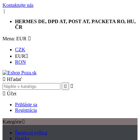
Kontaktujte nás
|
DELIVERY EUROPE, DE, AT, RO, HU, ČR+100€ Free
shipping
Mena: EUR

CZK
EUR

RON

Hľadať



Účet
Prihláste sa
Registrácia
Kategórie

Športová výživa
Hračky