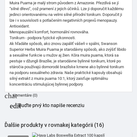
Muira Puama je malý strom původem z Amazonie. Přezdívá se jí
“silné dřevo”, což pramení z jejich účinků. Lze ji doporučit každému
jedinci orientovanému na velmi silné přírodní tonikum. Doporučit ji
lze i v souvislosti s
potlačením negativních projevů menopauzy.
Antioxidant.
Menopauzální komfort, hormonální rovnováha.
Tonikum - podpora fyzické výkonnosti.
Ak hľadáte spôsob, ako znovu zapáliť vášeň v spálni, Swanson
Superior Herbs Muira Puama je starodávny spôsob, ako zvýšiť libido
a sexuálne funkcie u mužov aj žien. Kôra muira puama, ktorá sa
pestuje v džungli Brazílie, je starodávne bylinné tonikum, ktoré po
stáročia používajú domorodé brazílske kmene ako bylinné tonikum
na podporu sexuálneho zdravia. Naše praktické kapsuly obsahujú
silný extrakt z muira puama 10:1, ktorý zaisťuje optimálnu
koncentráciu stimulujúcej bylinnej podpory.
chat
Komentáre (0)
edit
Buďte prvý kto napíše recenziu
Ďalšie produkty v rovnakej kategórii (16)