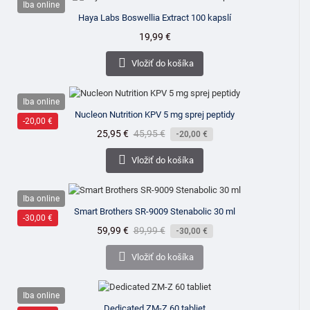
Iba online
Haya Labs Boswellia Extract 100 kapslí
Cena
19,99 €

Vložiť do košíka
Iba online
Nucleon Nutrition KPV 5 mg sprej peptidy
-20,00 €
Cena
25,95 €
Bežná
45,95 €
-20,00 €
cena

Vložiť do košíka
Iba online
Smart Brothers SR-9009 Stenabolic 30 ml
-30,00 €
Cena
59,99 €
Bežná
89,99 €
-30,00 €
cena

Vložiť do košíka
Iba online
Dedicated ZM-Z 60 tabliet