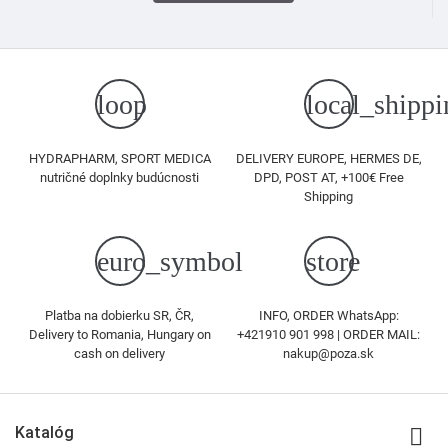
loop
local_shippi
HYDRAPHARM, SPORT MEDICA
DELIVERY EUROPE, HERMES DE,
nutričné doplnky budúcnosti
DPD, POST AT, +100€ Free
Shipping
euro_symbol
store
Platba na dobierku SR, ČR,
INFO, ORDER WhatsApp:
Delivery to Romania, Hungary on
+421910 901 998 | ORDER MAIL:
cash on delivery
nakup@poza.sk
Katalóg
