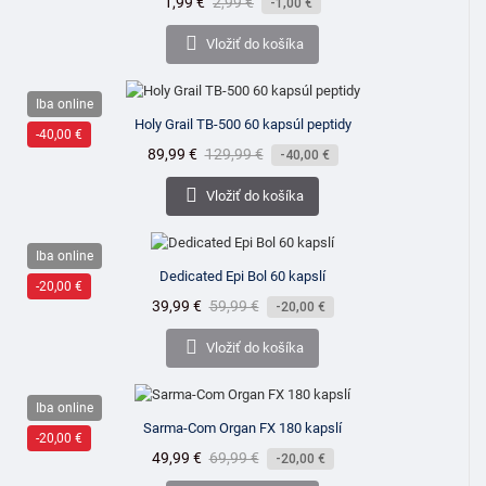
Cena
1,99 €
Bežná
2,99 €
-1,00 €
cena

Vložiť do košíka
Iba online
Holy Grail TB-500 60 kapsúl peptidy
-40,00 €
Cena
89,99 €
Bežná
129,99 €
-40,00 €
cena

Vložiť do košíka
Iba online
Dedicated Epi Bol 60 kapslí
-20,00 €
Cena
39,99 €
Bežná
59,99 €
-20,00 €
cena

Vložiť do košíka
Iba online
Sarma-Com Organ FX 180 kapslí
-20,00 €
Cena
49,99 €
Bežná
69,99 €
-20,00 €
cena