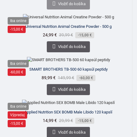

Vložiť do košíka
Iba online
Universal Nutrition Animal Creatine Powder - 500 g
-15,00 €
Cena
24,99 €
Bežná
39,99 €
-15,00 €
cena

Vložiť do košíka
Iba online
SMART BROTHERS TB-500 60 kapsúl peptidy
-60,00 €
Cena
89,99 €
Bežná
149,99 €
-60,00 €
cena

Vložiť do košíka
Iba online
Applied Nutrition SEX BOMB Male Libido 120 kapslí
Výpredaj
Cena
14,99 €
Bežná
29,99 €
-15,00 €
-15,00 €
cena

Vložiť do košíka