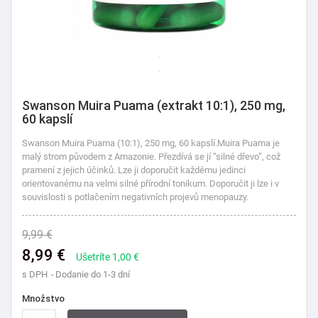
Swanson Muira Puama (extrakt 10:1), 250 mg,
60 kapslí
Swanson Muira Puama (10:1), 250 mg, 60 kapslí.
Muira Puama je
malý strom původem z Amazonie. Přezdívá se jí “silné dřevo”, což
pramení z jejich účinků. Lze ji doporučit každému jedinci
orientovanému na velmi silné přírodní tonikum. Doporučit ji lze i v
souvislosti s
potlačením negativních projevů menopauzy.
9,99 €
8,99 €
Ušetríte 1,00 €
s DPH
Dodanie do 1-3 dní
Množstvo