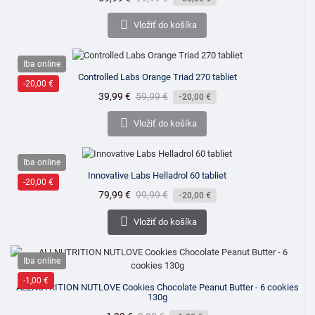
cena

Vložiť do košíka
Iba online
Controlled Labs Orange Triad 270 tabliet
-20,00 €
Cena
39,99 €
Bežná
59,99 €
-20,00 €
cena

Vložiť do košíka
Iba online
Innovative Labs Helladrol 60 tabliet
-20,00 €
Cena
79,99 €
Bežná
99,99 €
-20,00 €
cena

Vložiť do košíka
Iba online
-1,00 €
ALLNUTRITION NUTLOVE Cookies Chocolate Peanut Butter - 6 cookies
130g