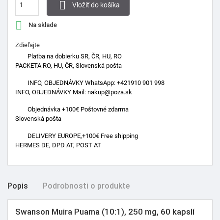

Vložiť do košíka

Na sklade
Zdieľajte
Platba na dobierku SR, ČR, HU, RO
PACKETA RO, HU, ČR, Slovenská pošta
INFO, OBJEDNÁVKY WhatsApp: +421910 901 998
INFO, OBJEDNÁVKY Mail: nakup@poza.sk
Objednávka +100€ Poštovné zdarma
Slovenská pošta
DELIVERY EUROPE,+100€ Free shipping
HERMES DE, DPD AT, POST AT
Popis
Podrobnosti o produkte
Swanson Muira Puama (10:1), 250 mg, 60 kapslí