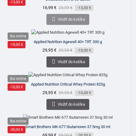
-13,00 €
Cena
16,99 €
Bežná
29,99 €
-13,00 €
cena

Vložiť do košíka
Iba online
Applied Nutrition Agewell 40+ TRT 300 g
-10,00 €
Cena
29,95 €
Bežná
39,95 €
-10,00 €
cena

Vložiť do košíka
Iba online
Applied Nutrition Critical Whey Protein 825g
-10,00 €
Cena
29,95 €
Bežná
39,95 €
-10,00 €
cena

Vložiť do košíka
Iba online
Smart Brothers MK-677 Ibutamoren 37.5mg 30 ml
-30,00 €
Cena
69,99 €
Bežná
99,99 €
-30,00 €