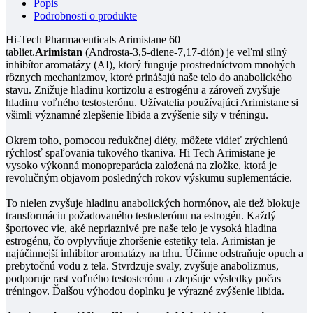
Popis
Podrobnosti o produkte
Hi-Tech Pharmaceuticals Arimistane 60
tabliet.
Arimistan
(Androsta-3,5-diene-7,17-dión) je veľmi silný
inhibítor aromatázy (AI), ktorý funguje prostredníctvom mnohých
rôznych mechanizmov, ktoré prinášajú naše telo do anabolického
stavu.
Znižuje hladinu kortizolu a estrogénu a zároveň zvyšuje
hladinu voľného testosterónu.
Užívatelia používajúci Arimistane si
všimli významné zlepšenie libida a zvýšenie sily v tréningu.
Okrem toho, pomocou redukčnej diéty, môžete vidieť zrýchlenú
rýchlosť spaľovania tukového tkaniva.
Hi Tech Arimistane je
vysoko výkonná monopreparácia založená na zložke, ktorá je
revolučným objavom posledných rokov výskumu suplementácie.
To nielen zvyšuje hladinu anabolických hormónov, ale tiež blokuje
transformáciu požadovaného testosterónu na estrogén.
Každý
športovec vie, aké nepriaznivé pre naše telo je vysoká hladina
estrogénu, čo ovplyvňuje zhoršenie estetiky tela.
Arimistan je
najúčinnejší inhibítor aromatázy na trhu.
Účinne odstraňuje opuch a
prebytočnú vodu z tela.
Stvrdzuje svaly, zvyšuje anabolizmus,
podporuje rast voľného testosterónu a zlepšuje výsledky počas
tréningov.
Ďalšou výhodou doplnku je výrazné zvýšenie libida.