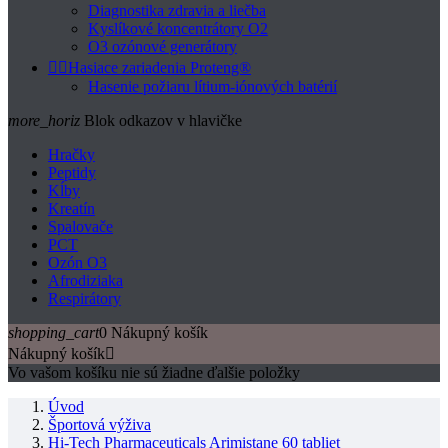
Diagnostika zdravia a liečba
Kyslíkové koncentrátory O2
O3 ozónové generátory


Hasiace zariadenia Proteng®
Hasenie požiaru lítium-iónových batérií
more_horiz
Blok odkazov v hlavičke
Hračky
Peptidy
Kĺby
Kreatín
Spalovače
PCT
Ozón O3
Afrodiziaka
Respirátory
shopping_cart
0
Nákupný košík
Nákupný košík

Vo vašom košíku nie sú žiadne ďalšie položky
Úvod
Športová výživa
Hi-Tech Pharmaceuticals Arimistane 60 tabliet