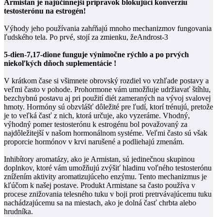
Armistan je najúčinnejší prípravok blokujúci konverziu
testosterónu na estrogén!
Výhody jeho používania zahŕňajú mnoho mechanizmov fungovania
ľudského tela.
Po prvé, stojí za zmienku, žeAndrost-3
5-dien-7,17-dione funguje výnimočne rýchlo a po prvých
niekoľkých dňoch suplementácie !
V krátkom čase si všimnete obrovský rozdiel vo vzhľade postavy a
veľmi často v pohode.
Prohormone vám umožňuje udržiavať štíhlu,
bezchybnú postavu aj pri použití diét zameraných na vývoj svalovej
hmoty.
Hormóny sú obzvlášť dôležité pre ľudí, ktorí trénujú, pretože
je to veľká časť z nich, ktorá určuje, ako vyzeráme.
Vhodný,
výhodný pomer testosterónu k estrogénu bol považovaný za
najdôležitejší v našom hormonálnom systéme.
Veľmi často sú však
proporcie hormónov v krvi narušené a podliehajú zmenám.
Inhibítory aromatázy, ako je Armistan, sú jedinečnou skupinou
doplnkov, ktoré vám umožňujú zvýšiť hladinu voľného testosterónu
znížením aktivity aromatizujúceho enzýmu.
Tento mechanizmus je
kľúčom k našej postave.
Produkt Armistane sa často používa v
procese znižovania telesného tuku v boji proti pretrvávajúcemu tuku
nachádzajúcemu sa na miestach, ako je dolná časť chrbta alebo
hrudníka.