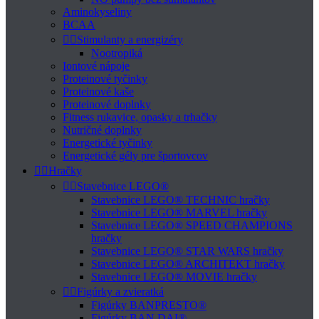
Aminokyseliny
BCAA


Stimulanty a energizéry
Nootropiká
Iontové nápoje
Proteinové tyčinky
Proteinové kaše
Proteinové doplnky
Fitness rukavice, opasky a trhačky
Nutričné doplnky
Energetické tyčinky
Energetické gély pre športovcov


Hračky


Stavebnice LEGO®
Stavebnice LEGO® TECHNIC hračky
Stavebnice LEGO® MARVEL hračky
Stavebnice LEGO® SPEED CHAMPIONS
hračky
Stavebnice LEGO® STAR WARS hračky
Stavebnice LEGO® ARCHITEKT hračky
Stavebnice LEGO® MOVIE hračky


Figúrky a zvieratká
Figúrky BANPRESTO®
Figúrky BAN DAI®