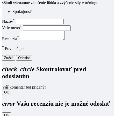
všimli významné zlepšenie libida a zvýšenie sily v tréningu.
Spokojnosť:
*
Názov
*
Vaše meno
*
Recenzia
*
Povinné polia
Zrušiť
Odoslať
check_circle
Skontrolovať pred
odoslaním
Váš komentár bol pridaný!
OK
error
Vašu recenziu nie je možné odoslať
OK