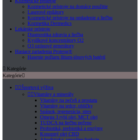
Kozmetické prístroje
Kozmetické prístroje na domáce použitie
Laserové epilátory
Kozmetické prístroje na omladenie a liečbu
Kozmetika Dermedics
Lekárske prístroje
Diagnostika zdravia a liečba
Kyslíkové koncentrátory O2
O3 ozónové generátory
Hasiace zariadenia Proteng®
Hasenie požiaru lítium-iónových batérií

Kategórie
Kategórie



Športová výživa


Vitamíny a minerály
Vitamíny na pečeň a prostatu
Vitamíny na srdce, obličky
Spánok, regenerácia, stres
Omega 3 rybí olej, MCT olej
TUDCA na liečbu pečene
Probiotiká, prebiotiká a enzýmy
Konopný olej CBD
Afrodiziaka, sexuálne funkcie