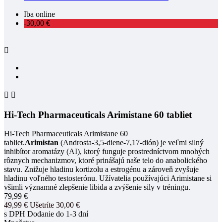
Iba online
-30,00 €



Hi-Tech Pharmaceuticals Arimistane 60 tabliet
Hi-Tech Pharmaceuticals Arimistane 60
tabliet.
Arimistan
(Androsta-3,5-diene-7,17-dión) je veľmi silný
inhibítor aromatázy (AI), ktorý funguje prostredníctvom mnohých
rôznych mechanizmov, ktoré prinášajú naše telo do anabolického
stavu. Znižuje hladinu kortizolu a estrogénu a zároveň zvyšuje
hladinu voľného testosterónu. Užívatelia používajúci Arimistane si
všimli významné zlepšenie libida a zvýšenie sily v tréningu.
79,99 €
49,99 €
Ušetríte 30,00 €
s DPH
Dodanie do 1-3 dní