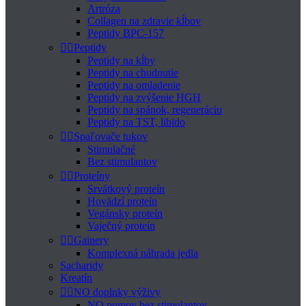
Artróza
Collagen na zdravie kĺbov
Peptidy BPC-157


Peptidy
Peptidy na kĺby
Peptidy na chudnutie
Peptidy na omladenie
Peptidy na zvýšenie HGH
Peptidy na spánok, regeneráciu
Peptidy na TST, libido


Spaľovače tukov
Stimulačné
Bez stimulantov


Proteíny
Srvátkový proteín
Hovädzí proteín
Vegánsky proteín
Vaječný proteín


Gainery
Komplexná náhrada jedla
Sacharidy
Kreatín


NO doplnky výživy
NO pumpy bez stimulantov