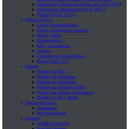
Anabolizéry Stacky na objem, silu TST, HGH
Anabolizéry Ibutamoren HGH, IGF-1
Peptidy HGH, IGF-1
Kĺbová výživa
Cissus Quadrangularis
Úľava od bolesti po úrazoch
Bolesť chrbta
Reumatizmus
Kĺby, osteoartróza
Artróza
Collagen na zdravie kĺbov
Peptidy BPC-157
Peptidy
Peptidy na kĺby
Peptidy na chudnutie
Peptidy na omladenie
Peptidy na zvýšenie HGH
Peptidy na spánok, regeneráciu
Peptidy na TST, libido
Spaľovače tukov
Stimulačné
Bez stimulantov
Proteíny
Srvátkový proteín
Hovädzí proteín