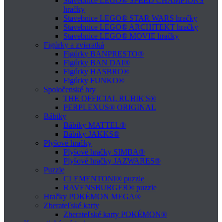
Stavebnice LEGO® SPEED CHAMPIONS
hračky
Stavebnice LEGO® STAR WARS hračky
Stavebnice LEGO® ARCHITEKT hračky
Stavebnice LEGO® MOVIE hračky
Figúrky a zvieratká
Figúrky BANPRESTO®
Figúrky BAN DAI®
Figúrky HASBRO®
Figúrky FUNKO®
Spoločenské hry
THE OFFICIAL RUBIK'S®
PERPLEXUS® ORIGINAL
Bábiky
Bábiky MATTEL®
Bábiky JAKKS®
Plyšové hračky
Plyšové hračky SIMBA®
Plyšové hračky JAZWARES®
Puzzle
CLEMENTONI® puzzle
RAVENSBURGER® puzzle
Hračky POKÉMON MEGA®
Zberateľské karty
Zberateľské karty POKÉMON®