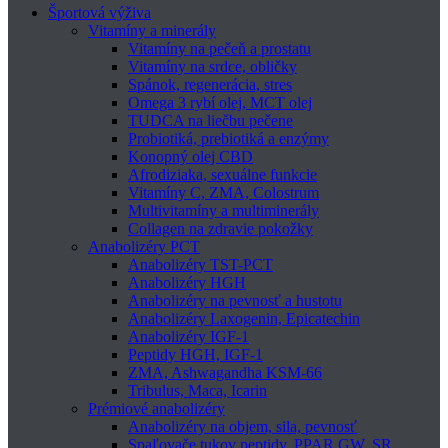
Športová výživa
Vitamíny a minerály
Vitamíny na pečeň a prostatu
Vitamíny na srdce, obličky
Spánok, regenerácia, stres
Omega 3 rybí olej, MCT olej
TUDCA na liečbu pečene
Probiotiká, prebiotiká a enzýmy
Konopný olej CBD
Afrodiziaka, sexuálne funkcie
Vitamíny C, ZMA, Colostrum
Multivitamíny a multiminerály
Collagen na zdravie pokožky
Anabolizéry PCT
Anabolizéry TST-PCT
Anabolizéry HGH
Anabolizéry na pevnosť a hustotu
Anabolizéry Laxogenin, Epicatechin
Anabolizéry IGF-1
Peptidy HGH, IGF-1
ZMA, Ashwagandha KSM-66
Tribulus, Maca, Icarin
Prémiové anabolizéry
Anabolizéry na objem, sila, pevnosť
Spaľovače tukov peptidy, PPAR GW, SR