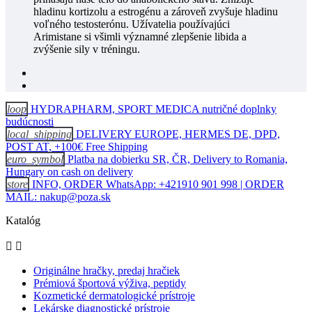
hladinu kortizolu a estrogénu a zároveň zvyšuje hladinu
voľného testosterónu. Užívatelia používajúci
Arimistane si všimli významné zlepšenie libida a
zvýšenie sily v tréningu.
loop
HYDRAPHARM, SPORT MEDICA nutričné doplnky
budúcnosti
local_shipping
DELIVERY EUROPE, HERMES DE, DPD,
POST AT, +100€ Free Shipping
euro_symbol
Platba na dobierku SR, ČR, Delivery to Romania,
Hungary on cash on delivery
store
INFO, ORDER WhatsApp: +421910 901 998 | ORDER
MAIL: nakup@poza.sk
Katalóg


Originálne hračky, predaj hračiek
Prémiová športová výživa, peptidy
Kozmetické dermatologické prístroje
Lekárske diagnostické prístroje