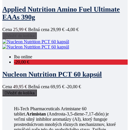
Applied Nutrition Amino Fuel Ultimate
EAAs 390g
Cena
25,99 €
Bežná cena
29,99 €
-4,00 €

Vložiť do košíka
Iba online
-20,00 €
Nucleon Nutrition PCT 60 kapsúl
Cena
49,95 €
Bežná cena
69,95 €
-20,00 €

Vložiť do košíka
Hi-Tech Pharmaceuticals Arimistane 60
tabliet.
Arimistan
(Androsta-3,5-diene-7,17-dión) je
veľmi silný inhibítor aromatázy (AI), ktorý funguje
prostredníctvom mnohých rôznych mechanizmov, ktoré
prinášajú naše telo do anabolického stavu. Znižuje