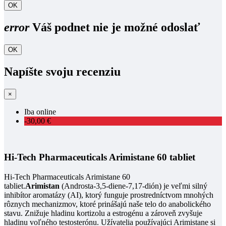
OK
error
Váš podnet nie je možné odoslať
OK
Napíšte svoju recenziu
×
Iba online
-30,00 €
Hi-Tech Pharmaceuticals Arimistane 60 tabliet
Hi-Tech Pharmaceuticals Arimistane 60
tabliet.
Arimistan
(Androsta-3,5-diene-7,17-dión) je veľmi silný
inhibítor aromatázy (AI), ktorý funguje prostredníctvom mnohých
rôznych mechanizmov, ktoré prinášajú naše telo do anabolického
stavu. Znižuje hladinu kortizolu a estrogénu a zároveň zvyšuje
hladinu voľného testosterónu. Užívatelia používajúci Arimistane si