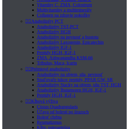
Vitamíny C, ZMA, Colostrum
Multivitamíny a multiminerály
Collagen na zdravie pokožky


Anabolizéry PCT
Anabolizéry TST-PCT
Anabolizéry HGH
Anabolizéry na pevnosť a hustotu
Anabolizéry Laxogenin, Epicatechin
Anabolizéry IGF-1
Peptidy HGH, IGF-1
ZMA, Ashwagandha KSM-66
Tribulus, Maca, Icarin


Prémiové anabolizéry
Anabolizéry na objem, sila, pevnosť
Spaľovače tukov peptidy, PPAR GW, SR
Anabolizéry Stacky na objem, silu TST, HGH
Anabolizéry Ibutamoren HGH, IGF-1
Peptidy HGH, IGF-1


Kĺbová výživa
Cissus Quadrangularis
Úľava od bolesti po úrazoch
Bolesť chrbta
Reumatizmus
Kĺby, osteoartróza