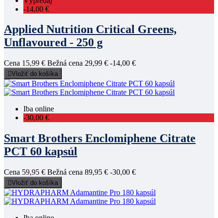
Výpredaj
-14,00 €
Applied Nutrition Critical Greens,
Unflavoured - 250 g
Cena
15,99 €
Bežná cena
29,99 €
-14,00 €

Vložiť do košíka
Iba online
-30,00 €
Smart Brothers Enclomiphene Citrate
PCT 60 kapsúl
Cena
59,95 €
Bežná cena
89,95 €
-30,00 €

Vložiť do košíka
Iba online