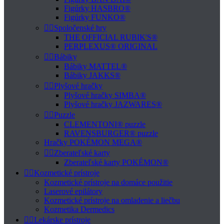
Figúrky HASBRO®
Figúrky FUNKO®


Spoločenské hry
THE OFFICIAL RUBIK'S®
PERPLEXUS® ORIGINAL


Bábiky
Bábiky MATTEL®
Bábiky JAKKS®


Plyšové hračky
Plyšové hračky SIMBA®
Plyšové hračky JAZWARES®


Puzzle
CLEMENTONI® puzzle
RAVENSBURGER® puzzle
Hračky POKÉMON MEGA®


Zberateľské karty
Zberateľské karty POKÉMON®


Kozmetické prístroje
Kozmetické prístroje na domáce použitie
Laserové epilátory
Kozmetické prístroje na omladenie a liečbu
Kozmetika Dermedics


Lekárske prístroje