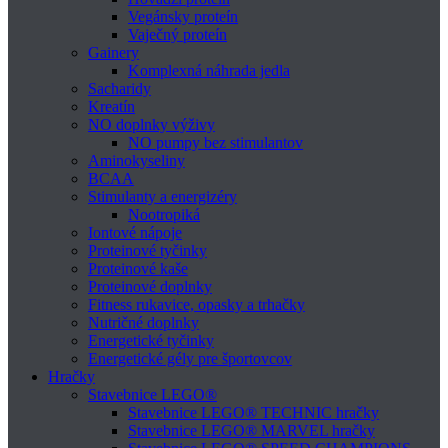
Vegánsky proteín
Vaječný proteín
Gainery
Komplexná náhrada jedla
Sacharidy
Kreatín
NO doplnky výživy
NO pumpy bez stimulantov
Aminokyseliny
BCAA
Stimulanty a energizéry
Nootropiká
Iontové nápoje
Proteinové tyčinky
Proteinové kaše
Proteinové doplnky
Fitness rukavice, opasky a trhačky
Nutričné doplnky
Energetické tyčinky
Energetické gély pre športovcov
Hračky
Stavebnice LEGO®
Stavebnice LEGO® TECHNIC hračky
Stavebnice LEGO® MARVEL hračky