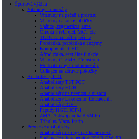
Športová výživa
Vitamíny a minerály
Vitamíny na pečeň a prostatu
Vitamíny na srdce, obličky
Spánok, regenerácia, stres
Omega 3 rybí olej, MCT olej
TUDCA na liečbu pečene
Probiotiká, prebiotiká a enzýmy
Konopný olej CBD
Afrodiziaka, sexuálne funkcie
Vitamíny C, ZMA, Colostrum
Multivitamíny a multiminerály
Collagen na zdravie pokožky
Anabolizéry PCT
Anabolizéry TST-PCT
Anabolizéry HGH
Anabolizéry na pevnosť a hustotu
Anabolizéry Laxogenin, Epicatechin
Anabolizéry IGF-1
Peptidy HGH, IGF-1
ZMA, Ashwagandha KSM-66
Tribulus, Maca, Icarin
Prémiové anabolizéry
Anabolizéry na objem, sila, pevnosť
Spaľovače tukov peptidy, PPAR GW, SR