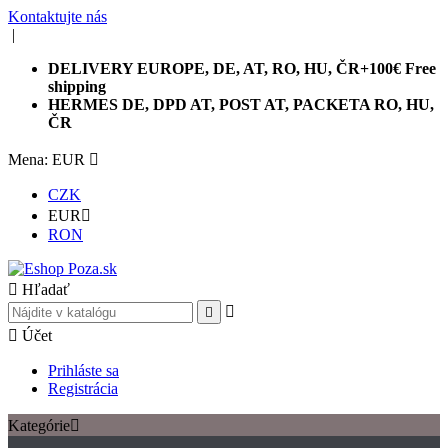
Kontaktujte nás
|
DELIVERY EUROPE, DE, AT, RO, HU, ČR+100€ Free
shipping
HERMES DE, DPD AT, POST AT, PACKETA RO, HU,
ČR
Mena: EUR

CZK
EUR

RON

Hľadať



Účet
Prihláste sa
Registrácia
Kategórie
