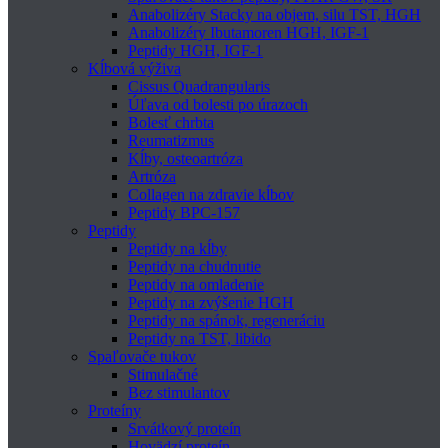
Anabolizéry Stacky na objem, silu TST, HGH
Anabolizéry Ibutamoren HGH, IGF-1
Peptidy HGH, IGF-1
Kĺbová výživa
Cissus Quadrangularis
Úľava od bolesti po úrazoch
Bolesť chrbta
Reumatizmus
Kĺby, osteoartróza
Artróza
Collagen na zdravie kĺbov
Peptidy BPC-157
Peptidy
Peptidy na kĺby
Peptidy na chudnutie
Peptidy na omladenie
Peptidy na zvýšenie HGH
Peptidy na spánok, regeneráciu
Peptidy na TST, libido
Spaľovače tukov
Stimulačné
Bez stimulantov
Proteíny
Srvátkový proteín
Hovädzí proteín