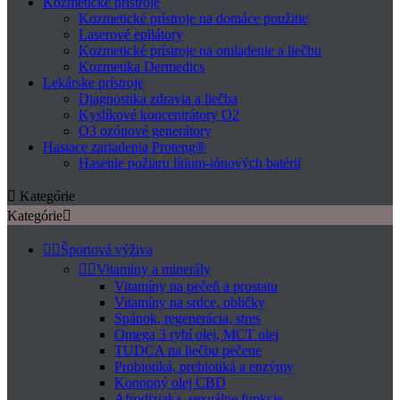
Kozmetické prístroje
Kozmetické prístroje na domáce použitie
Laserové epilátory
Kozmetické prístroje na omladenie a liečbu
Kozmetika Dermedics
Lekárske prístroje
Diagnostika zdravia a liečba
Kyslíkové koncentrátory O2
O3 ozónové generátory
Hasiace zariadenia Proteng®
Hasenie požiaru lítium-iónových batérií

Kategórie
Kategórie



Športová výživa


Vitamíny a minerály
Vitamíny na pečeň a prostatu
Vitamíny na srdce, obličky
Spánok, regenerácia, stres
Omega 3 rybí olej, MCT olej
TUDCA na liečbu pečene
Probiotiká, prebiotiká a enzýmy
Konopný olej CBD
Afrodiziaka, sexuálne funkcie