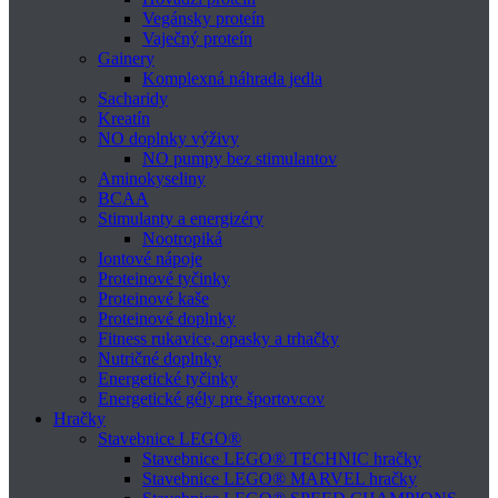
Vegánsky proteín
Vaječný proteín
Gainery
Komplexná náhrada jedla
Sacharidy
Kreatín
NO doplnky výživy
NO pumpy bez stimulantov
Aminokyseliny
BCAA
Stimulanty a energizéry
Nootropiká
Iontové nápoje
Proteinové tyčinky
Proteinové kaše
Proteinové doplnky
Fitness rukavice, opasky a trhačky
Nutričné doplnky
Energetické tyčinky
Energetické gély pre športovcov
Hračky
Stavebnice LEGO®
Stavebnice LEGO® TECHNIC hračky
Stavebnice LEGO® MARVEL hračky