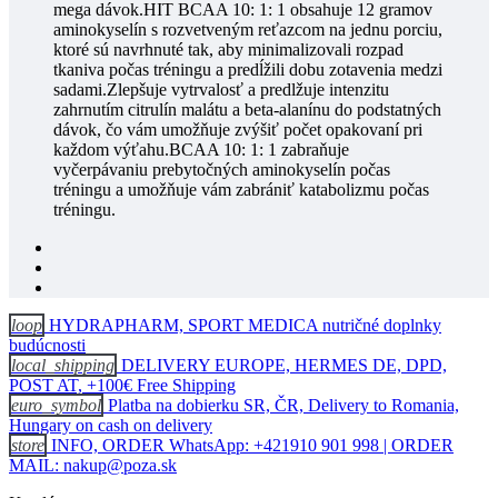
mega dávok.HIT BCAA 10: 1: 1 obsahuje 12 gramov
aminokyselín s rozvetveným reťazcom na jednu porciu,
ktoré sú navrhnuté tak, aby minimalizovali rozpad
tkaniva počas tréningu a predĺžili dobu zotavenia medzi
sadami.Zlepšuje vytrvalosť a predlžuje intenzitu
zahrnutím citrulín malátu a beta-alanínu do podstatných
dávok, čo vám umožňuje zvýšiť počet opakovaní pri
každom výťahu.BCAA 10: 1: 1 zabraňuje
vyčerpávaniu prebytočných aminokyselín počas
tréningu a umožňuje vám zabrániť katabolizmu počas
tréningu.
loop
HYDRAPHARM, SPORT MEDICA nutričné doplnky
budúcnosti
local_shipping
DELIVERY EUROPE, HERMES DE, DPD,
POST AT, +100€ Free Shipping
euro_symbol
Platba na dobierku SR, ČR, Delivery to Romania,
Hungary on cash on delivery
store
INFO, ORDER WhatsApp: +421910 901 998 | ORDER
MAIL: nakup@poza.sk