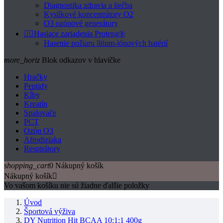
Diagnostika zdravia a liečba
Kyslíkové koncentrátory O2
O3 ozónové generátory


Hasiace zariadenia Proteng®
Hasenie požiaru lítium-iónových batérií
more_horiz
Blok odkazov v hlavičke
Hračky
Peptidy
Kĺby
Kreatín
Spalovače
PCT
Ozón O3
Afrodiziaka
Respirátory
shopping_cart
0
Nákupný košík
Nákupný košík

Vo vašom košíku nie sú žiadne ďalšie položky
Úvod
Športová výživa
DY Nutrition Hit BCAA 10:1:1 400g