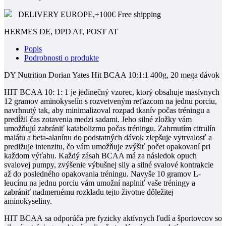
DELIVERY EUROPE,+100€ Free shipping
HERMES DE, DPD AT, POST AT
Popis
Podrobnosti o produkte
DY Nutrition Dorian Yates Hit BCAA 10:1:1 400g, 20 mega dávok
HIT BCAA 10: 1: 1
je jedinečný vzorec, ktorý obsahuje masívnych
12 gramov aminokyselín s rozvetveným reťazcom na jednu porciu,
navrhnutý tak, aby minimalizoval rozpad tkanív počas tréningu a
predĺžil čas zotavenia medzi sadami.
Jeho silné zložky vám
umožňujú zabrániť katabolizmu počas tréningu.
Zahrnutím citrulín
malátu a beta-alanínu do podstatných dávok zlepšuje vytrvalosť a
predlžuje intenzitu, čo vám umožňuje zvýšiť počet opakovaní pri
každom výťahu.
Každý zásah BCAA má za následok opuch
svalovej pumpy, zvýšenie výbušnej sily a silné svalové kontrakcie
až do posledného opakovania tréningu.
Navyše 10 gramov L-
leucínu na jednu porciu vám umožní naplniť vaše tréningy a
zabrániť nadmernému rozkladu tejto životne dôležitej
aminokyseliny.
HIT BCAA
sa odporúča pre fyzicky aktívnych ľudí a športovcov so