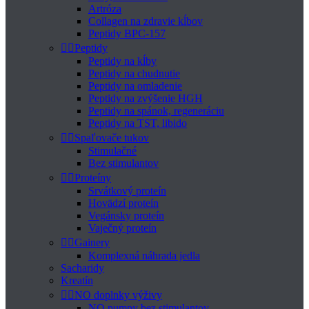
Artróza
Collagen na zdravie kĺbov
Peptidy BPC-157


Peptidy
Peptidy na kĺby
Peptidy na chudnutie
Peptidy na omladenie
Peptidy na zvýšenie HGH
Peptidy na spánok, regeneráciu
Peptidy na TST, libido


Spaľovače tukov
Stimulačné
Bez stimulantov


Proteíny
Srvátkový proteín
Hovädzí proteín
Vegánsky proteín
Vaječný proteín


Gainery
Komplexná náhrada jedla
Sacharidy
Kreatín


NO doplnky výživy
NO pumpy bez stimulantov