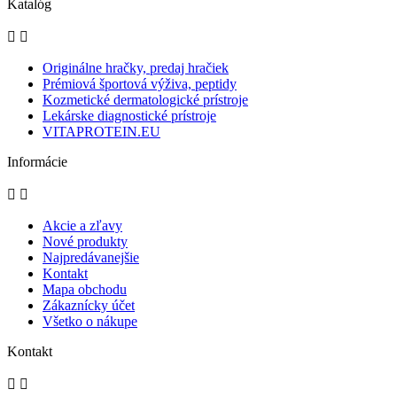
Katalóg


Originálne hračky, predaj hračiek
Prémiová športová výživa, peptidy
Kozmetické dermatologické prístroje
Lekárske diagnostické prístroje
VITAPROTEIN.EU
Informácie


Akcie a zľavy
Nové produkty
Najpredávanejšie
Kontakt
Mapa obchodu
Zákaznícky účet
Všetko o nákupe
Kontakt

