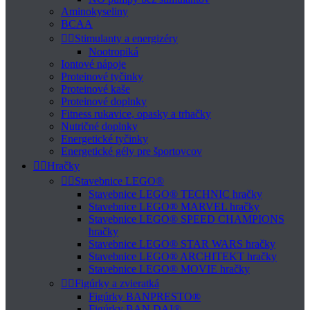
Aminokyseliny
BCAA


Stimulanty a energizéry
Nootropiká
Iontové nápoje
Proteinové tyčinky
Proteinové kaše
Proteinové doplnky
Fitness rukavice, opasky a trhačky
Nutričné doplnky
Energetické tyčinky
Energetické gély pre športovcov


Hračky


Stavebnice LEGO®
Stavebnice LEGO® TECHNIC hračky
Stavebnice LEGO® MARVEL hračky
Stavebnice LEGO® SPEED CHAMPIONS
hračky
Stavebnice LEGO® STAR WARS hračky
Stavebnice LEGO® ARCHITEKT hračky
Stavebnice LEGO® MOVIE hračky


Figúrky a zvieratká
Figúrky BANPRESTO®
Figúrky BAN DAI®