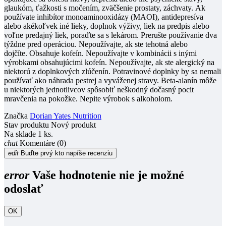
glaukóm, ťažkosti s močením, zväčšenie prostaty, záchvaty.
Ak
používate inhibítor monoaminooxidázy (MAOI), antidepresíva
alebo akékoľvek iné lieky, doplnok výživy, liek na predpis alebo
voľne predajný liek, poraďte sa s lekárom.
Prerušte používanie dva
týždne pred operáciou.
Nepoužívajte, ak ste tehotná alebo
dojčíte.
Obsahuje kofeín.
Nepoužívajte v kombinácii s inými
výrobkami obsahujúcimi kofeín.
Nepoužívajte, ak ste alergický na
niektorú z doplnkových zlúčenín.
Potravinové doplnky by sa nemali
používať ako náhrada pestrej a vyváženej stravy.
Beta-alanín môže
u niektorých jednotlivcov spôsobiť neškodný dočasný pocit
mravčenia na pokožke.
Nepite výrobok s alkoholom.
Značka
Dorian Yates Nutrition
Stav produktu
Nový produkt
Na sklade
1 ks.
chat
Komentáre (0)
edit
Buďte prvý kto napíše recenziu
error
Vaše hodnotenie nie je možné
odoslať
OK