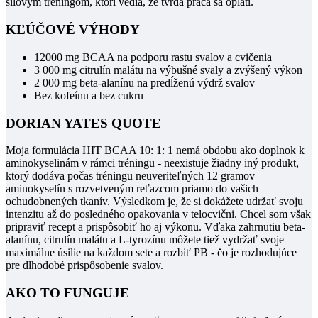
silovým tréningom, ktorí vedia, že tvrdá práca sa oplatí.
KĽÚČOVÉ VÝHODY
12000 mg BCAA na podporu rastu svalov a cvičenia
3 000 mg citrulín malátu na výbušné svaly a zvýšený výkon
2 000 mg beta-alanínu na predĺženú výdrž svalov
Bez kofeínu a bez cukru
DORIAN YATES QUOTE
Moja formulácia HIT BCAA 10: 1: 1 nemá obdobu ako doplnok k
aminokyselinám v rámci tréningu - neexistuje žiadny iný produkt,
ktorý dodáva počas tréningu neuveriteľných 12 gramov
aminokyselín s rozvetveným reťazcom priamo do vašich
ochudobnených tkanív.
Výsledkom je, že si dokážete udržať svoju
intenzitu až do posledného opakovania v telocvični.
Chcel som však
pripraviť recept a prispôsobiť ho aj výkonu.
Vďaka zahrnutiu beta-
alanínu, citrulín malátu a L-tyrozínu môžete tiež vydržať svoje
maximálne úsilie na každom sete a rozbiť PB - čo je rozhodujúce
pre dlhodobé prispôsobenie svalov.
AKO TO FUNGUJE