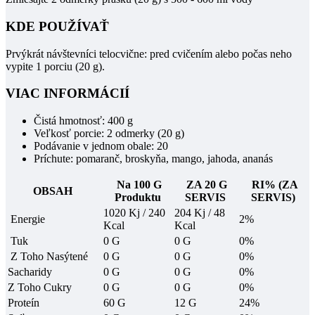
KDE POUŽÍVAŤ
Prvýkrát návštevníci telocvične:
pred cvičením alebo počas neho
vypite 1 porciu (20 g).
VIAC INFORMÁCIÍ
Čistá hmotnosť:
400 g
Veľkosť porcie:
2 odmerky (20 g)
Podávanie v jednom obale:
20
Príchute:
pomaranč, broskyňa, mango, jahoda, ananás
Na 100 G
ZA 20 G
RI% (ZA
OBSAH
Produktu
SERVIS
SERVIS)
1020 Kj / 240
204 Kj / 48
Energie
2%
Kcal
Kcal
Tuk
0 G
0 G
0%
Z Toho Nasýtené
0 G
0 G
0%
Sacharidy
0 G
0 G
0%
Z Toho Cukry
0 G
0 G
0%
Proteín
60 G
12 G
24%