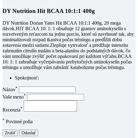
DY Nutrition Hit BCAA 10:1:1 400g
DY Nutrition Dorian Yates Hit BCAA 10:1:1 400g, 20 mega
dávok.HIT BCAA 10: 1: 1 obsahuje 12 gramov aminokyselín s
rozvetveným reťazcom na jednu porciu, ktoré sú navrhnuté tak, aby
minimalizovali rozpad tkaniva počas tréningu a predĺžili dobu
zotavenia medzi sadami.Zlepšuje vytrvalosť a predlžuje intenzitu
zahrnutím citrulín malátu a beta-alanínu do podstatných dávok, čo
vám umožňuje zvýšiť počet opakovaní pri každom výťahu.BCAA
10: 1: 1 zabraňuje vyčerpávaniu prebytočných aminokyselín počas
tréningu a umožňuje vám zabrániť katabolizmu počas tréningu.
Spokojnosť:
*
Názov
*
Vaše meno
*
Recenzia
*
Povinné polia
Zrušiť
Odoslať