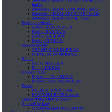
Stavebnice LEGO® SPEED CHAMPIONS
hračky
Stavebnice LEGO® STAR WARS hračky
Stavebnice LEGO® ARCHITEKT hračky
Stavebnice LEGO® MOVIE hračky
Figúrky a zvieratká
Figúrky BANPRESTO®
Figúrky BAN DAI®
Figúrky HASBRO®
Figúrky FUNKO®
Spoločenské hry
THE OFFICIAL RUBIK'S®
PERPLEXUS® ORIGINAL
Bábiky
Bábiky MATTEL®
Bábiky JAKKS®
Plyšové hračky
Plyšové hračky SIMBA®
Plyšové hračky JAZWARES®
Puzzle
CLEMENTONI® puzzle
RAVENSBURGER® puzzle
Hračky POKÉMON MEGA®
Zberateľské karty
Zberateľské karty POKÉMON®