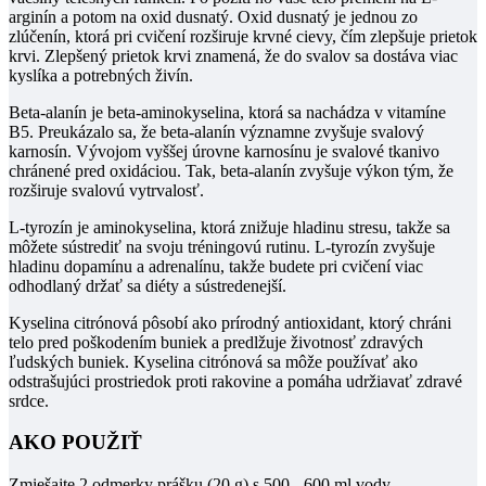
arginín a potom na oxid dusnatý.
Oxid dusnatý je jednou zo
zlúčenín, ktorá pri cvičení rozširuje krvné cievy, čím zlepšuje prietok
krvi.
Zlepšený prietok krvi znamená, že do svalov sa dostáva viac
kyslíka a potrebných živín.
Beta-alanín
je beta-aminokyselina, ktorá sa nachádza v vitamíne
B5.
Preukázalo sa, že
beta-alanín
významne zvyšuje svalový
karnosín.
Vývojom vyššej úrovne karnosínu je svalové tkanivo
chránené pred oxidáciou.
Tak,
beta-alanín
zvyšuje výkon tým, že
rozširuje svalovú vytrvalosť.
L-tyrozín
je aminokyselina, ktorá znižuje hladinu stresu, takže sa
môžete sústrediť na svoju tréningovú rutinu.
L-tyrozín
zvyšuje
hladinu dopamínu a adrenalínu, takže budete pri cvičení viac
odhodlaný držať sa diéty a sústredenejší.
Kyselina citrónová
pôsobí ako prírodný antioxidant, ktorý chráni
telo pred poškodením buniek a predlžuje životnosť zdravých
ľudských buniek.
Kyselina citrónová sa
môže používať ako
odstrašujúci prostriedok proti rakovine a pomáha udržiavať zdravé
srdce.
AKO POUŽIŤ
Zmiešajte 2 odmerky prášku (20 g) s 500 - 600 ml vody