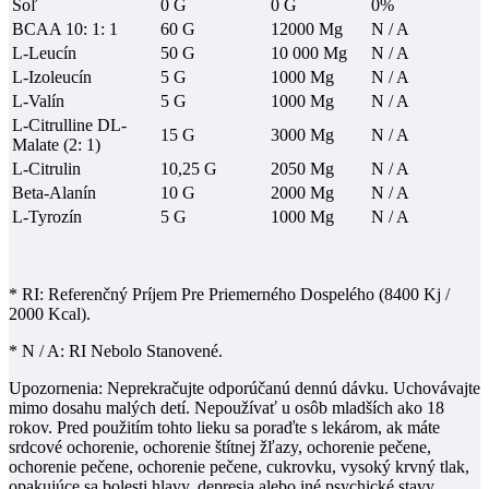
Soľ
0 G
0 G
0%
BCAA 10: 1: 1
60 G
12000 Mg
N / A
L-Leucín
50 G
10 000 Mg
N / A
L-Izoleucín
5 G
1000 Mg
N / A
L-Valín
5 G
1000 Mg
N / A
L-Citrulline DL-
15 G
3000 Mg
N / A
Malate (2: 1)
L-Citrulin
10,25 G
2050 Mg
N / A
Beta-Alanín
10 G
2000 Mg
N / A
L-Tyrozín
5 G
1000 Mg
N / A
* RI: Referenčný Príjem Pre Priemerného Dospelého (8400 Kj /
2000 Kcal).
* N / A: RI Nebolo Stanovené.
Upozornenia: Neprekračujte odporúčanú dennú dávku.
Uchovávajte
mimo dosahu malých detí.
Nepoužívať u osôb mladších ako 18
rokov. Pred použitím tohto lieku sa poraďte s lekárom, ak máte
srdcové ochorenie, ochorenie štítnej žľazy, ochorenie pečene,
ochorenie pečene, ochorenie pečene, cukrovku, vysoký krvný tlak,
opakujúce sa bolesti hlavy, depresia alebo iné psychické stavy,