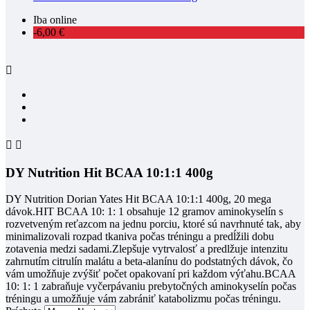
Iba online
-6,00 €



DY Nutrition Hit BCAA 10:1:1 400g
DY Nutrition Dorian Yates Hit BCAA 10:1:1 400g, 20 mega
dávok.HIT BCAA 10: 1: 1 obsahuje 12 gramov aminokyselín s
rozvetveným reťazcom na jednu porciu, ktoré sú navrhnuté tak, aby
minimalizovali rozpad tkaniva počas tréningu a predĺžili dobu
zotavenia medzi sadami.Zlepšuje vytrvalosť a predlžuje intenzitu
zahrnutím citrulín malátu a beta-alanínu do podstatných dávok, čo
vám umožňuje zvýšiť počet opakovaní pri každom výťahu.BCAA
10: 1: 1 zabraňuje vyčerpávaniu prebytočných aminokyselín počas
tréningu a umožňuje vám zabrániť katabolizmu počas tréningu.