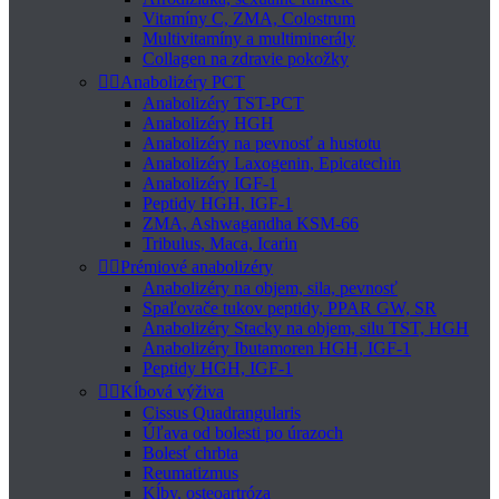
Vitamíny C, ZMA, Colostrum
Multivitamíny a multiminerály
Collagen na zdravie pokožky


Anabolizéry PCT
Anabolizéry TST-PCT
Anabolizéry HGH
Anabolizéry na pevnosť a hustotu
Anabolizéry Laxogenin, Epicatechin
Anabolizéry IGF-1
Peptidy HGH, IGF-1
ZMA, Ashwagandha KSM-66
Tribulus, Maca, Icarin


Prémiové anabolizéry
Anabolizéry na objem, sila, pevnosť
Spaľovače tukov peptidy, PPAR GW, SR
Anabolizéry Stacky na objem, silu TST, HGH
Anabolizéry Ibutamoren HGH, IGF-1
Peptidy HGH, IGF-1


Kĺbová výživa
Cissus Quadrangularis
Úľava od bolesti po úrazoch
Bolesť chrbta
Reumatizmus
Kĺby, osteoartróza