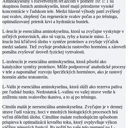
Aminokyseliny s rozvetveným reťazcom v pomere 10: 1: 1
sú
skupinou ôsmich aminokyselín, ktoré majú prirodzene vysoké
koncentrácie v ľudskom tele.
Medzi hlavné výhody patrí zvýšený
rast svalov, zlepšený čas regenerácie svalov počas a po tréningu,
optimalizovaný prietok krvi a hydratácia buniek.
L-leucín
je esenciálna aminokyselina, ktorá sa zvyčajne vyskytuje v
určitých potravinách, ako sú vajcia, ryby a kuracie mäso.
L-
leucín
hrá kľúčovú úlohu v syntéze proteínov a zvyšuje výťažok
medzi sadami.
Tiež zvyšuje produkciu rastového hormónu a zároveň
pomáha zvyšovať úroveň fyzickej vytrvalosti.
L-izoleucín
je esenciálna aminokyselina, ktorá pôsobí ako
katalyzátor syntézy proteínov.
Môže podporovať anabolické procesy
v tele a napomáhať rozvoju špecifických hormónov, ako je rastový
hormón alebo testosterón.
L-Valín
je esenciálna aminokyselina, ktorá slúži ako rezerva paliva
pre ľudské bunky.
Nedostatok
L-valínu
vo vašej strave vedie k
zníženiu rastu svalového tkaniva, a to aj po tréningu.
Citrulín malát
je neesenciálna aminokyselina.
Zvyčajne je v dennej
strave ľudí vzácny, hoci v mnohých biologických procesoch hrá
veľmi dôležitú úlohu.
Citrulline malate
rozhodujúcim spôsobom
prispieva k optimalizácii krvného toku, ktorý ovplyvňuje výkon
väčšiny telesných funkcií.
Po požití ho vaše telo premení na L-