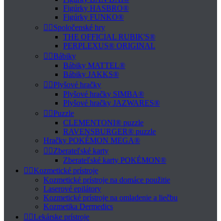
Figúrky HASBRO®
Figúrky FUNKO®


Spoločenské hry
THE OFFICIAL RUBIK'S®
PERPLEXUS® ORIGINAL


Bábiky
Bábiky MATTEL®
Bábiky JAKKS®


Plyšové hračky
Plyšové hračky SIMBA®
Plyšové hračky JAZWARES®


Puzzle
CLEMENTONI® puzzle
RAVENSBURGER® puzzle
Hračky POKÉMON MEGA®


Zberateľské karty
Zberateľské karty POKÉMON®


Kozmetické prístroje
Kozmetické prístroje na domáce použitie
Laserové epilátory
Kozmetické prístroje na omladenie a liečbu
Kozmetika Dermedics


Lekárske prístroje