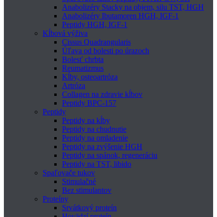
Anabolizéry Stacky na objem, silu TST, HGH
Anabolizéry Ibutamoren HGH, IGF-1
Peptidy HGH, IGF-1
Kĺbová výživa
Cissus Quadrangularis
Úľava od bolesti po úrazoch
Bolesť chrbta
Reumatizmus
Kĺby, osteoartróza
Artróza
Collagen na zdravie kĺbov
Peptidy BPC-157
Peptidy
Peptidy na kĺby
Peptidy na chudnutie
Peptidy na omladenie
Peptidy na zvýšenie HGH
Peptidy na spánok, regeneráciu
Peptidy na TST, libido
Spaľovače tukov
Stimulačné
Bez stimulantov
Proteíny
Srvátkový proteín
Hovädzí proteín