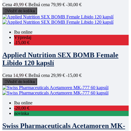
Cena
49,99 €
Bežná cena
79,99 €
-30,00 €

Vložiť do košíka
Iba online
Výpredaj
-15,00 €
Applied Nutrition SEX BOMB Female
Libido 120 kapslí
Cena
14,99 €
Bežná cena
29,99 €
-15,00 €

Vložiť do košíka
Iba online
-20,00 €
novinka
Swiss Pharmaceuticals Acetamoren MK-