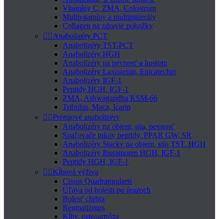
Vitamíny C, ZMA, Colostrum
Multivitamíny a multiminerály
Collagen na zdravie pokožky


Anabolizéry PCT
Anabolizéry TST-PCT
Anabolizéry HGH
Anabolizéry na pevnosť a hustotu
Anabolizéry Laxogenin, Epicatechin
Anabolizéry IGF-1
Peptidy HGH, IGF-1
ZMA, Ashwagandha KSM-66
Tribulus, Maca, Icarin


Prémiové anabolizéry
Anabolizéry na objem, sila, pevnosť
Spaľovače tukov peptidy, PPAR GW, SR
Anabolizéry Stacky na objem, silu TST, HGH
Anabolizéry Ibutamoren HGH, IGF-1
Peptidy HGH, IGF-1


Kĺbová výživa
Cissus Quadrangularis
Úľava od bolesti po úrazoch
Bolesť chrbta
Reumatizmus
Kĺby, osteoartróza