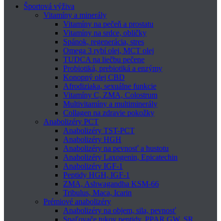
Športová výživa
Vitamíny a minerály
Vitamíny na pečeň a prostatu
Vitamíny na srdce, obličky
Spánok, regenerácia, stres
Omega 3 rybí olej, MCT olej
TUDCA na liečbu pečene
Probiotiká, prebiotiká a enzýmy
Konopný olej CBD
Afrodiziaka, sexuálne funkcie
Vitamíny C, ZMA, Colostrum
Multivitamíny a multiminerály
Collagen na zdravie pokožky
Anabolizéry PCT
Anabolizéry TST-PCT
Anabolizéry HGH
Anabolizéry na pevnosť a hustotu
Anabolizéry Laxogenin, Epicatechin
Anabolizéry IGF-1
Peptidy HGH, IGF-1
ZMA, Ashwagandha KSM-66
Tribulus, Maca, Icarin
Prémiové anabolizéry
Anabolizéry na objem, sila, pevnosť
Spaľovače tukov peptidy, PPAR GW, SR