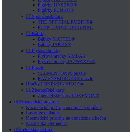
Figúrky HASBRO®
Figúrky FUNKO®


Spoločenské hry
THE OFFICIAL RUBIK'S®
PERPLEXUS® ORIGINAL


Bábiky
Bábiky MATTEL®
Bábiky JAKKS®


Plyšové hračky
Plyšové hračky SIMBA®
Plyšové hračky JAZWARES®


Puzzle
CLEMENTONI® puzzle
RAVENSBURGER® puzzle
Hračky POKÉMON MEGA®


Zberateľské karty
Zberateľské karty POKÉMON®


Kozmetické prístroje
Kozmetické prístroje na domáce použitie
Laserové epilátory
Kozmetické prístroje na omladenie a liečbu
Kozmetika Dermedics


Lekárske prístroje