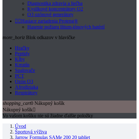
Diagnostika zdravia a liečba
Kyslíkové koncentrátory O2
O3 ozónové generátory


Hasiace zariadenia Proteng®
Hasenie požiaru lítium-iónových batérií
more_horiz
Blok odkazov v hlavičke
Hračky
Peptidy
Kĺby
Kreatín
Spalovače
PCT
Ozón O3
Afrodiziaka
Respirátory
shopping_cart
0
Nákupný košík
Nákupný košík

Vo vašom košíku nie sú žiadne ďalšie položky
Úvod
Športová výživa
Jarrow Formulas SAMe 200 20 tabliet