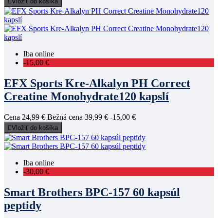

Vložiť do košíka
Iba online
-15,00 €
EFX Sports Kre-Alkalyn PH Correct
Creatine Monohydrate120 kapslí
Cena
24,99 €
Bežná cena
39,99 €
-15,00 €

Vložiť do košíka
Iba online
-30,00 €
Smart Brothers BPC-157 60 kapsúl
peptidy