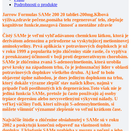
Podrobnosti o produkte
Jarrow Formulas SAMe 200 20 tabliet-200mg
.Kĺbová
výživa,zdravie pečene,pomáha telu regenerovať telo, zlepšuje
kognitívne funkcie,mozgová činnosť a mentálne zdravie
Čistý SAMe je veľmi vyhľadávanou chemickou látkou, ktorá je
derivátom adenozínu a prirodzene sa vyskytujúcej metionínovej
aminokyseliny. Prvá aplikácia v potravinových doplnkoch je už
v roku 1999 a popularita tejto zlúčeniny stále rastie, čo vyplýva
z preukázanej účinnosti v boji proti degeneratívnym chorobám.
SAMe je zlúčenina zvaná S-adenosylmetionín, ktorá urobila
prvé kroky na západnom trhu, čo je jednoznačný líder v oblasti
potravinových doplnkov všetkého druhu. Aj keď to bolo
objavené úplne náhodou, je dnes jediným doplnkom na trhu,
ktorý dokáže výrazne zlepšiť stav našich kĺbov, najmä v
prípade ľudí postihnutých ich degeneráciou.Toto však nie je
jediná funkcia SAMe, pretože ju často používajú aj osoby
trpiace depresiou alebo nevysvetlenými výkyvmi nálady. U
veľkej väčšiny ľudí, ktorí užívajú S-adenozylmetionín, si
môžete všimnúť významné zlepšenie vo veľmi krátkom čase.
Najväčšie štúdie o zlúčenine obsiahnutej v SAMe sú v roku
2002 a poskytujú konečnú odpoveď na vlastnosti tohto
doplnku. Ukladanie SAMe prebieha v mozgu a pečeni a jeho