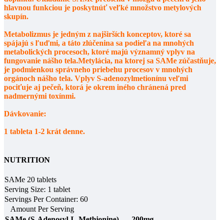
hlavnou funkciou je poskytnúť veľké množstvo metylových
skupín.
Metabolizmus je jedným z najširších konceptov, ktoré sa
spájajú s ľuďmi, a táto zlúčenina sa podieľa na mnohých
metabolických procesoch, ktoré majú významný vplyv na
fungovanie nášho tela.Metylácia, na ktorej sa SAMe zúčastňuje,
je podmienkou správneho priebehu procesov v mnohých
orgánoch nášho tela. Vplyv S-adenozylmetionínu veľmi
pociťuje aj pečeň, ktorá je okrem iného chránená pred
nadmernými toxínmi.
Dávkovanie:
1 tableta 1-2 krát denne.
NUTRITION
SAMe 20 tablets
Serving Size: 1 tablet
Servings Per Container: 60
Amount Per Serving
SAMe (S-Adenosyl-L-Methionine)
200mg