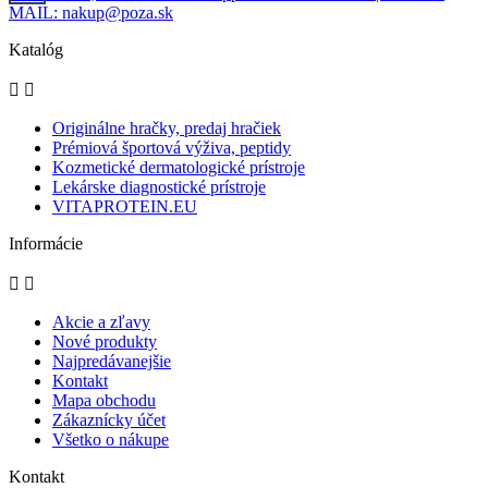
MAIL: nakup@poza.sk
Katalóg


Originálne hračky, predaj hračiek
Prémiová športová výživa, peptidy
Kozmetické dermatologické prístroje
Lekárske diagnostické prístroje
VITAPROTEIN.EU
Informácie


Akcie a zľavy
Nové produkty
Najpredávanejšie
Kontakt
Mapa obchodu
Zákaznícky účet
Všetko o nákupe
Kontakt