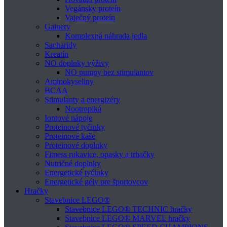
Vegánsky proteín
Vaječný proteín
Gainery
Komplexná náhrada jedla
Sacharidy
Kreatín
NO doplnky výživy
NO pumpy bez stimulantov
Aminokyseliny
BCAA
Stimulanty a energizéry
Nootropiká
Iontové nápoje
Proteinové tyčinky
Proteinové kaše
Proteinové doplnky
Fitness rukavice, opasky a trhačky
Nutričné doplnky
Energetické tyčinky
Energetické gély pre športovcov
Hračky
Stavebnice LEGO®
Stavebnice LEGO® TECHNIC hračky
Stavebnice LEGO® MARVEL hračky