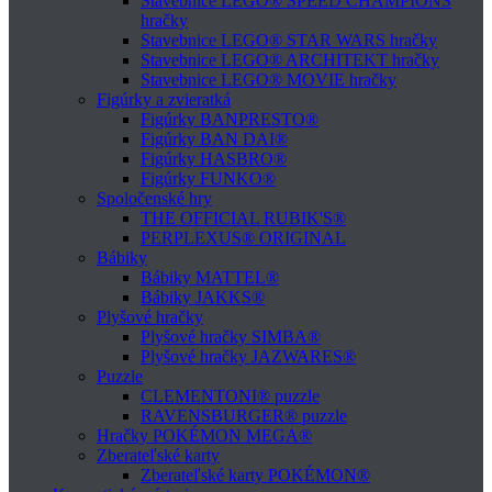
Stavebnice LEGO® SPEED CHAMPIONS
hračky
Stavebnice LEGO® STAR WARS hračky
Stavebnice LEGO® ARCHITEKT hračky
Stavebnice LEGO® MOVIE hračky
Figúrky a zvieratká
Figúrky BANPRESTO®
Figúrky BAN DAI®
Figúrky HASBRO®
Figúrky FUNKO®
Spoločenské hry
THE OFFICIAL RUBIK'S®
PERPLEXUS® ORIGINAL
Bábiky
Bábiky MATTEL®
Bábiky JAKKS®
Plyšové hračky
Plyšové hračky SIMBA®
Plyšové hračky JAZWARES®
Puzzle
CLEMENTONI® puzzle
RAVENSBURGER® puzzle
Hračky POKÉMON MEGA®
Zberateľské karty
Zberateľské karty POKÉMON®