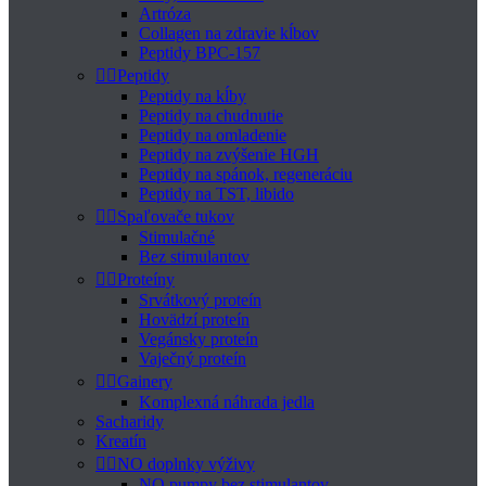
Artróza
Collagen na zdravie kĺbov
Peptidy BPC-157


Peptidy
Peptidy na kĺby
Peptidy na chudnutie
Peptidy na omladenie
Peptidy na zvýšenie HGH
Peptidy na spánok, regeneráciu
Peptidy na TST, libido


Spaľovače tukov
Stimulačné
Bez stimulantov


Proteíny
Srvátkový proteín
Hovädzí proteín
Vegánsky proteín
Vaječný proteín


Gainery
Komplexná náhrada jedla
Sacharidy
Kreatín


NO doplnky výživy
NO pumpy bez stimulantov