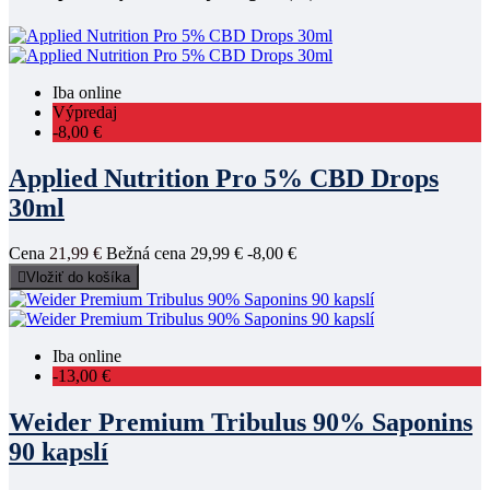
Iba online
Výpredaj
-8,00 €
Applied Nutrition Pro 5% CBD Drops
30ml
Cena
21,99 €
Bežná cena
29,99 €
-8,00 €

Vložiť do košíka
Iba online
-13,00 €
Weider Premium Tribulus 90% Saponins
90 kapslí