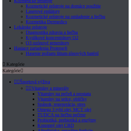
Kozmetické prístroje
Kozmetické prístroje na domáce použitie
Laserové epilátory
Kozmetické prístroje na omladenie a liečbu
Kozmetika Dermedics
Lekárske prístroje
Diagnostika zdravia a liečba
Kyslíkové koncentrátory O2
O3 ozónové generátory
Hasiace zariadenia Proteng®
Hasenie požiaru lítium-iónových batérií

Kategórie
Kategórie



Športová výživa


Vitamíny a minerály
Vitamíny na pečeň a prostatu
Vitamíny na srdce, obličky
Spánok, regenerácia, stres
Omega 3 rybí olej, MCT olej
TUDCA na liečbu pečene
Probiotiká, prebiotiká a enzýmy
Konopný olej CBD
Afrodiziaka, sexuálne funkcie