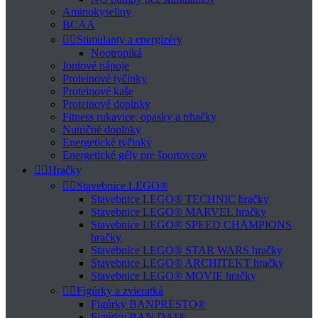
Aminokyseliny
BCAA


Stimulanty a energizéry
Nootropiká
Iontové nápoje
Proteinové tyčinky
Proteinové kaše
Proteinové doplnky
Fitness rukavice, opasky a trhačky
Nutričné doplnky
Energetické tyčinky
Energetické gély pre športovcov


Hračky


Stavebnice LEGO®
Stavebnice LEGO® TECHNIC hračky
Stavebnice LEGO® MARVEL hračky
Stavebnice LEGO® SPEED CHAMPIONS
hračky
Stavebnice LEGO® STAR WARS hračky
Stavebnice LEGO® ARCHITEKT hračky
Stavebnice LEGO® MOVIE hračky


Figúrky a zvieratká
Figúrky BANPRESTO®
Figúrky BAN DAI®