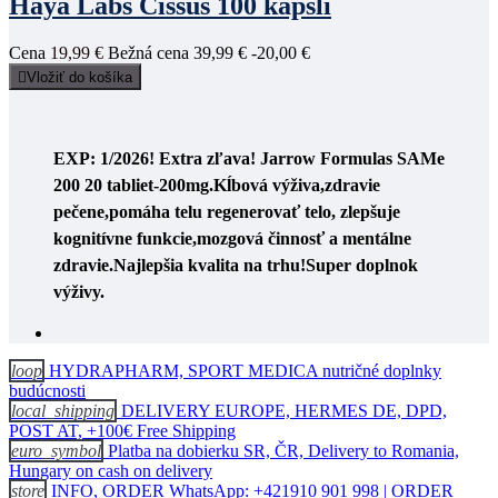
Haya Labs Cissus 100 kapslí
Cena
19,99 €
Bežná cena
39,99 €
-20,00 €

Vložiť do košíka
EXP: 1/2026! Extra zľava! Jarrow Formulas SAMe
200 20 tabliet-200mg
.Kĺbová výživa,zdravie
pečene,p
omáha telu regenerovať telo, zlepšuje
kognitívne funkcie,mozgová činnosť a mentálne
zdravie.Najlepšia kvalita na trhu!Super doplnok
výživy.
loop
HYDRAPHARM, SPORT MEDICA nutričné doplnky
budúcnosti
local_shipping
DELIVERY EUROPE, HERMES DE, DPD,
POST AT, +100€ Free Shipping
euro_symbol
Platba na dobierku SR, ČR, Delivery to Romania,
Hungary on cash on delivery
store
INFO, ORDER WhatsApp: +421910 901 998 | ORDER