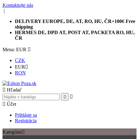
Kontaktujte nás
|
DELIVERY EUROPE, DE, AT, RO, HU, ČR+100€ Free
shipping
HERMES DE, DPD AT, POST AT, PACKETA RO, HU,
ČR
Mena: EUR

CZK
EUR

RON

Hľadať



Účet
Prihláste sa
Registrácia
Kategórie
