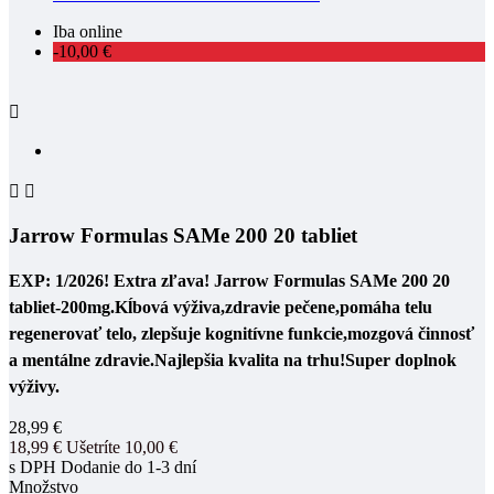
Iba online
-10,00 €



Jarrow Formulas SAMe 200 20 tabliet
EXP: 1/2026! Extra zľava! Jarrow Formulas SAMe 200 20
tabliet-200mg
.Kĺbová výživa,zdravie pečene,p
omáha telu
regenerovať telo, zlepšuje kognitívne funkcie,mozgová činnosť
a mentálne zdravie.Najlepšia kvalita na trhu!Super doplnok
výživy.
28,99 €
18,99 €
Ušetríte 10,00 €
s DPH
Dodanie do 1-3 dní
Množstvo