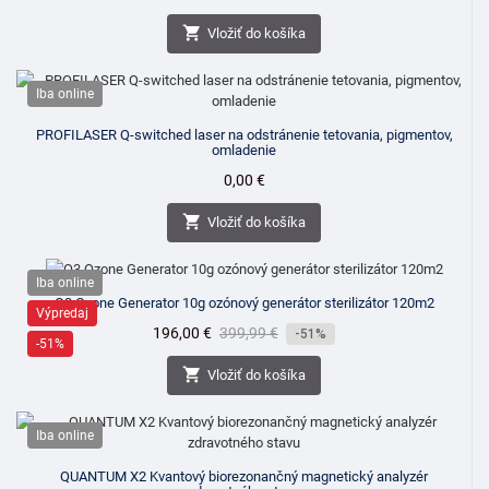

Vložiť do košíka
Iba online
PROFILASER Q-switched laser na odstránenie tetovania, pigmentov,
omladenie
Cena
0,00 €

Vložiť do košíka
Iba online
O3 Ozone Generator 10g ozónový generátor sterilizátor 120m2
Výpredaj
Cena
196,00 €
Bežná
399,99 €
-51%
-51%
cena

Vložiť do košíka
Iba online
QUANTUM X2 Kvantový biorezonančný magnetický analyzér