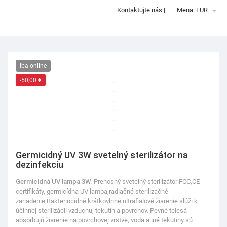

Kontaktujte nás
|
Mena: EUR
Iba online
-50,00 €
Germicidný UV 3W svetelný sterilizátor na
dezinfekciu
Germicidná UV lampa 3W.
Prenosný
svetelný sterilizátor FCC,CE
certifikáty, germicídna UV lampa,radiačné sterilizačné
zariadenie.Bakteriocidné krátkovlnné ultrafialové žiarenie slúži k
účinnej sterilizácií vzduchu, tekutín a povrchov. Pevné telesá
absorbujú žiarenie na povrchovej vrstve, voda a iné tekutiny sú