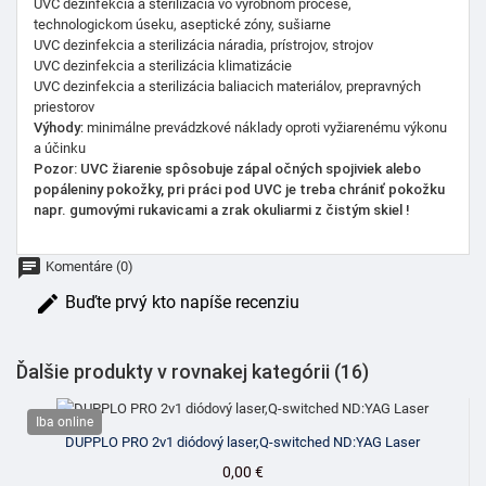
UVC dezinfekcia a sterilizácia vo výrobnom procese,
technologickom úseku, aseptické zóny, sušiarne
UVC dezinfekcia a sterilizácia náradia, prístrojov, strojov
UVC dezinfekcia a sterilizácia klimatizácie
UVC dezinfekcia a sterilizácia baliacich materiálov, prepravných
priestorov
Výhody
: minimálne prevádzkové náklady oproti vyžiarenému výkonu
a účinku
Pozor: UVC žiarenie spôsobuje zápal očných spojiviek alebo
popáleniny pokožky, pri práci pod UVC je treba chrániť pokožku
napr. gumovými rukavicami a zrak okuliarmi z čistým skiel !
chat
Komentáre (0)
edit
Buďte prvý kto napíše recenziu
Ďalšie produkty v rovnakej kategórii (16)
Iba online
DUPPLO PRO 2v1 diódový laser,Q-switched ND:YAG Laser
Cena
0,00 €