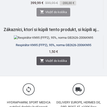
Cena
399,99 €
Bežná
599,99 €
-200,00 €
cena

Vložiť do košíka
Zákazníci, ktorí si kúpili tento produkt, si kúpili aj...
Respirátor KN95 (FFP2), 95%, norma GB2626-2006KN95
Cena
1,50 €

Vložiť do košíka
loop
local_shipping
HYDRAPHARM, SPORT MEDICA
DELIVERY EUROPE, HERMES DE,
nutričné doplnky budúcnosti
DPD, POST AT, +100€ Free