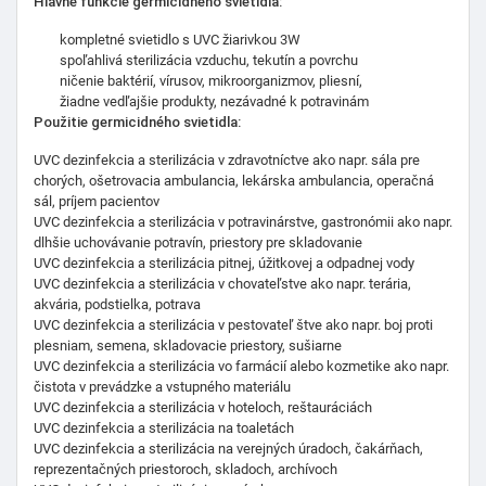
Hlavné funkcie germicidného svietidla:
kompletné svietidlo s UVC žiarivkou 3W
spoľahlivá sterilizácia vzduchu, tekutín a povrchu
ničenie baktérií, vírusov, mikroorganizmov, pliesní,
žiadne vedľajšie produkty, nezávadné k potravinám
Použitie germicidného svietidla:
UVC dezinfekcia a sterilizácia v zdravotníctve ako napr. sála pre
chorých, ošetrovacia ambulancia, lekárska ambulancia, operačná
sál, príjem pacientov
UVC dezinfekcia a sterilizácia v potravinárstve, gastronómii ako napr.
dlhšie uchovávanie potravín, priestory pre skladovanie
UVC dezinfekcia a sterilizácia pitnej, úžitkovej a odpadnej vody
UVC dezinfekcia a sterilizácia v chovateľstve ako napr. terária,
akvária, podstielka, potrava
UVC dezinfekcia a sterilizácia v pestovateľ štve ako napr. boj proti
plesniam, semena, skladovacie priestory, sušiarne
UVC dezinfekcia a sterilizácia vo farmácií alebo kozmetike ako napr.
čistota v prevádzke a vstupného materiálu
UVC dezinfekcia a sterilizácia v hoteloch, reštauráciách
UVC dezinfekcia a sterilizácia na toaletách
UVC dezinfekcia a sterilizácia na verejných úradoch, čakárňach,
reprezentačných priestoroch, skladoch, archívoch