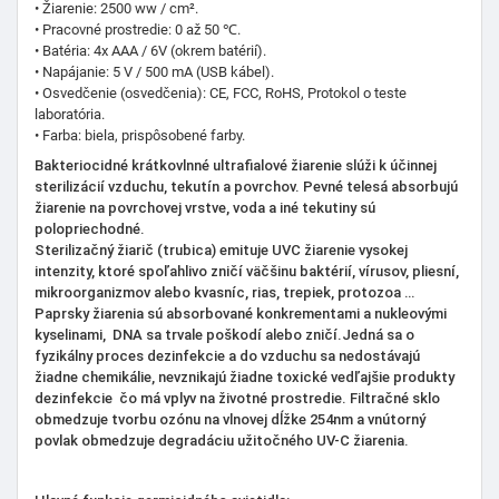
• Žiarenie: 2500 ww / cm².
• Pracovné prostredie: 0 až 50 ℃.
• Batéria: 4x AAA / 6V (okrem batérií).
• Napájanie: 5 V / 500 mA (USB kábel).
• Osvedčenie (osvedčenia): CE, FCC, RoHS, Protokol o teste
laboratória.
• Farba: biela, prispôsobené farby.
Bakteriocidné krátkovlnné ultrafialové žiarenie slúži k účinnej
sterilizácií vzduchu, tekutín a povrchov.
Pevné telesá absorbujú
žiarenie na povrchovej vrstve, voda a iné tekutiny sú
polopriechodné.
Sterilizačný žiarič (trubica) emituje UVC žiarenie vysokej
intenzity, ktoré spoľahlivo zničí väčšinu baktérií, vírusov, pliesní,
mikroorganizmov alebo kvasníc, rias, trepiek, protozoa …
Paprsky žiarenia sú absorbované konkrementami a nukleovými
kyselinami, DNA sa trvale poškodí alebo zničí.
Jedná sa o
fyzikálny proces dezinfekcie a do vzduchu sa nedostávajú
žiadne chemikálie, nevznikajú žiadne toxické vedľajšie produkty
dezinfekcie čo má vplyv na životné prostredie. Filtračné sklo
obmedzuje tvorbu ozónu na vlnovej dĺžke 254nm a vnútorný
povlak obmedzuje degradáciu užitočného UV-C žiarenia.