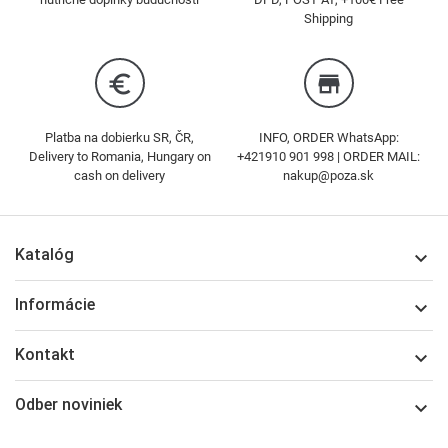
Shipping
euro_symbol
store
Platba na dobierku SR, ČR,
INFO, ORDER WhatsApp:
Delivery to Romania, Hungary on
+421910 901 998 | ORDER MAIL:
cash on delivery
nakup@poza.sk
Katalóg

Informácie

Kontakt

Odber noviniek
