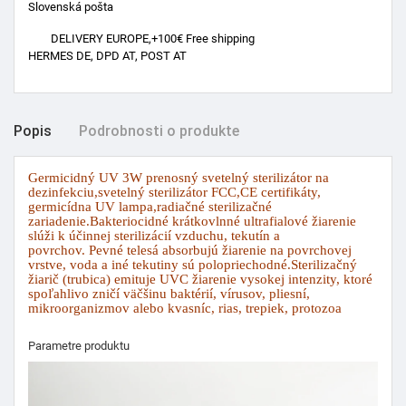
Slovenská pošta
DELIVERY EUROPE,+100€ Free shipping
HERMES DE, DPD AT, POST AT
Popis
Podrobnosti o produkte
Germicidný UV 3W prenosný svetelný sterilizátor na
dezinfekciu,svetelný sterilizátor FCC,CE certifikáty,
germicídna UV lampa,radiačné sterilizačné
zariadenie.Bakteriocidné krátkovlnné ultrafialové žiarenie
slúži k účinnej sterilizácií vzduchu, tekutín a
povrchov. Pevné telesá absorbujú žiarenie na povrchovej
vrstve, voda a iné tekutiny sú polopriechodné.Sterilizačný
žiarič (trubica) emituje UVC žiarenie vysokej intenzity, ktoré
spoľahlivo zničí väčšinu baktérií, vírusov, pliesní,
mikroorganizmov alebo kvasníc, rias, trepiek, protozoa
Parametre produktu