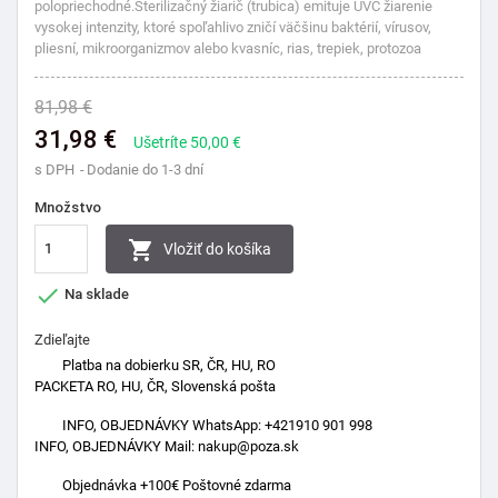
polopriechodné.Sterilizačný žiarič (trubica) emituje UVC žiarenie
vysokej intenzity, ktoré spoľahlivo zničí väčšinu baktérií, vírusov,
pliesní, mikroorganizmov alebo kvasníc, rias, trepiek, protozoa
81,98 €
31,98 €
Ušetríte 50,00 €
s DPH
Dodanie do 1-3 dní
Množstvo

Vložiť do košíka

Na sklade
Zdieľajte
Platba na dobierku SR, ČR, HU, RO
PACKETA RO, HU, ČR, Slovenská pošta
INFO, OBJEDNÁVKY WhatsApp: +421910 901 998
INFO, OBJEDNÁVKY Mail: nakup@poza.sk
Objednávka +100€ Poštovné zdarma