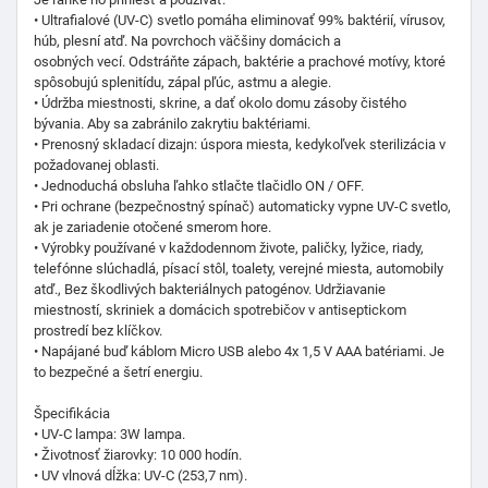
• Ultrafialové (UV-C) svetlo pomáha eliminovať 99% baktérií, vírusov,
húb, plesní atď. Na povrchoch väčšiny domácich a
osobných vecí.
Odstráňte zápach, baktérie a prachové motívy, ktoré
spôsobujú splenitídu, zápal pľúc, astmu a alegie.
• Údržba miestnosti, skrine, a dať okolo domu zásoby čistého
bývania.
Aby sa zabránilo zakrytiu baktériami.
• Prenosný skladací dizajn: úspora miesta, kedykoľvek sterilizácia v
požadovanej oblasti.
• Jednoduchá obsluha ľahko stlačte tlačidlo ON / OFF.
• Pri ochrane (bezpečnostný spínač) automaticky vypne UV-C svetlo,
ak je zariadenie otočené smerom hore.
• Výrobky používané v každodennom živote, paličky, lyžice, riady,
telefónne slúchadlá, písací stôl, toalety, verejné miesta, automobily
atď., Bez škodlivých bakteriálnych patogénov.
Udržiavanie
miestností, skriniek a domácich spotrebičov v antiseptickom
prostredí bez klíčkov.
• Napájané buď káblom Micro USB alebo 4x 1,5 V AAA batériami. Je
to bezpečné a šetrí energiu.
Špecifikácia
• UV-C lampa: 3W lampa.
• Životnosť žiarovky: 10 000 hodín.
• UV vlnová dĺžka: UV-C (253,7 nm).