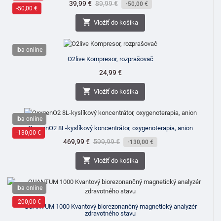
Cena
39,99 €
Bežná
89,99 €
-50,00 €
-50,00 €
cena

Vložiť do košíka
Iba online
O2live Kompresor, rozprašovač
Cena
24,99 €

Vložiť do košíka
Iba online
OxygenO2 8L-kyslíkový koncentrátor, oxygenoterapia, anion
-130,00 €
Cena
469,99 €
Bežná
599,99 €
-130,00 €
cena

Vložiť do košíka
Iba online
-200,00 €
QUANTUM 1000 Kvantový biorezonančný magnetický analyzér
zdravotného stavu