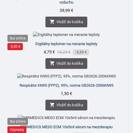
vzduchu
Cena
39,99 €

Vložiť do košíka
Iba online
Digitálny teplomer na meranie teploty
-5,50 €
Cena
4,75 €
Bežná
10,25 €
-5,50 €
cena

Vložiť do košíka
Respirátor KN95 (FFP2), 95%, norma GB2626-2006KN95
Cena
1,50 €

Vložiť do košíka
Iba online
DERMEDICS MESO ECM 10x5ml sérum na mezoterapiu
Výpredaj