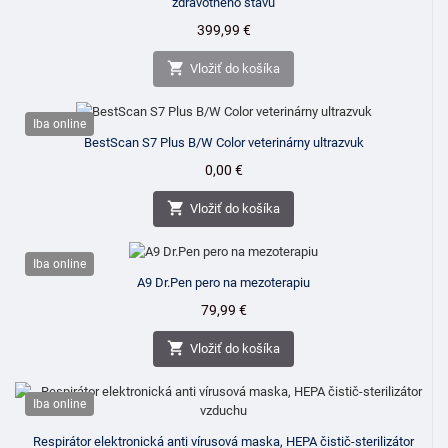
zdravotného stavu
Cena
399,99 €

Vložiť do košíka
Iba online
BestScan S7 Plus B/W Color veterinárny ultrazvuk
Cena
0,00 €

Vložiť do košíka
Iba online
A9 Dr.Pen pero na mezoterapiu
Cena
79,99 €

Vložiť do košíka
Iba online
Respirátor elektronická anti vírusová maska, HEPA čistič-sterilizátor