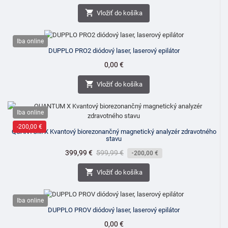

Vložiť do košíka
Iba online
DUPPLO PRO2 diódový laser, laserový epilátor
Cena
0,00 €

Vložiť do košíka
Iba online
-200,00 €
QUANTUM X Kvantový biorezonančný magnetický analyzér zdravotného
stavu
Cena
399,99 €
Bežná
599,99 €
-200,00 €
cena

Vložiť do košíka
Iba online
DUPPLO PROV diódový laser, laserový epilátor
Cena
0,00 €