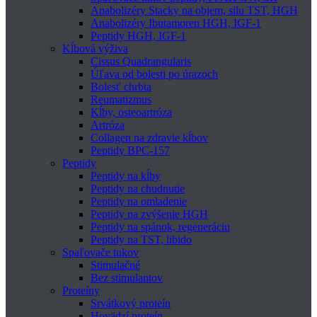
Anabolizéry Stacky na objem, silu TST, HGH
Anabolizéry Ibutamoren HGH, IGF-1
Peptidy HGH, IGF-1
Kĺbová výživa
Cissus Quadrangularis
Úľava od bolesti po úrazoch
Bolesť chrbta
Reumatizmus
Kĺby, osteoartróza
Artróza
Collagen na zdravie kĺbov
Peptidy BPC-157
Peptidy
Peptidy na kĺby
Peptidy na chudnutie
Peptidy na omladenie
Peptidy na zvýšenie HGH
Peptidy na spánok, regeneráciu
Peptidy na TST, libido
Spaľovače tukov
Stimulačné
Bez stimulantov
Proteíny
Srvátkový proteín
Hovädzí proteín