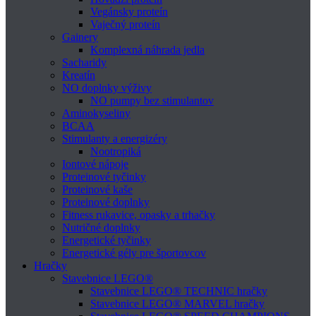
Vegánsky proteín
Vaječný proteín
Gainery
Komplexná náhrada jedla
Sacharidy
Kreatín
NO doplnky výživy
NO pumpy bez stimulantov
Aminokyseliny
BCAA
Stimulanty a energizéry
Nootropiká
Iontové nápoje
Proteinové tyčinky
Proteinové kaše
Proteinové doplnky
Fitness rukavice, opasky a trhačky
Nutričné doplnky
Energetické tyčinky
Energetické gély pre športovcov
Hračky
Stavebnice LEGO®
Stavebnice LEGO® TECHNIC hračky
Stavebnice LEGO® MARVEL hračky