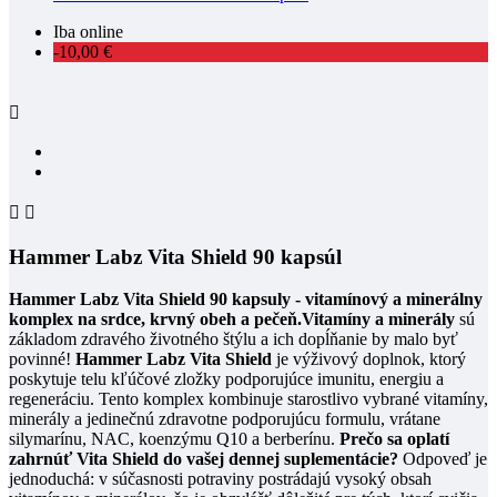
Iba online
-10,00 €



Hammer Labz Vita Shield 90 kapsúl
Hammer Labz Vita Shield 90 kapsuly - vitamínový a minerálny
komplex na srdce, krvný obeh a pečeň.
Vitamíny a minerály
sú
základom zdravého životného štýlu a ich dopĺňanie by malo byť
povinné!
Hammer Labz Vita Shield
je výživový doplnok, ktorý
poskytuje telu kľúčové zložky podporujúce imunitu, energiu a
regeneráciu. Tento komplex kombinuje starostlivo vybrané vitamíny,
minerály a jedinečnú zdravotne podporujúcu formulu, vrátane
silymarínu, NAC, koenzýmu Q10 a berberínu.
Prečo sa oplatí
zahrnúť Vita Shield do vašej dennej suplementácie?
Odpoveď je
jednoduchá: v súčasnosti potraviny postrádajú vysoký obsah