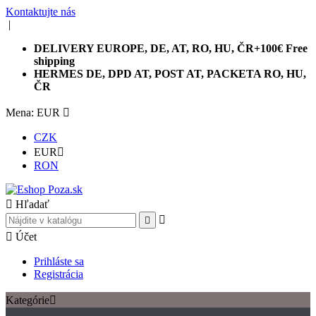
Kontaktujte nás
|
DELIVERY EUROPE, DE, AT, RO, HU, ČR+100€ Free
shipping
HERMES DE, DPD AT, POST AT, PACKETA RO, HU,
ČR
Mena: EUR

CZK
EUR

RON

Hľadať



Účet
Prihláste sa
Registrácia
Kategórie
