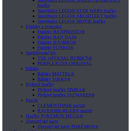
Stavebnice LEGO® SPEED CHAMPIONS
hračky
Stavebnice LEGO® STAR WARS hračky
Stavebnice LEGO® ARCHITEKT hračky
Stavebnice LEGO® MOVIE hračky
Figúrky a zvieratká
Figúrky BANPRESTO®
Figúrky BAN DAI®
Figúrky HASBRO®
Figúrky FUNKO®
Spoločenské hry
THE OFFICIAL RUBIK'S®
PERPLEXUS® ORIGINAL
Bábiky
Bábiky MATTEL®
Bábiky JAKKS®
Plyšové hračky
Plyšové hračky SIMBA®
Plyšové hračky JAZWARES®
Puzzle
CLEMENTONI® puzzle
RAVENSBURGER® puzzle
Hračky POKÉMON MEGA®
Zberateľské karty
Zberateľské karty POKÉMON®