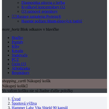
Diagnostika zdravia a liečba
Kyslíkové koncentrátory O2
O3 ozónové generátory


Hasiace zariadenia Proteng®
Hasenie požiaru lítium-iónových batérií
more_horiz
Blok odkazov v hlavičke
Hračky
Peptidy
Kĺby
Kreatín
Spalovače
PCT
Ozón O3
Afrodiziaka
Respirátory
shopping_cart
0
Nákupný košík
Nákupný košík

Vo vašom košíku nie sú žiadne ďalšie položky
Úvod
Športová výživa
Hammer Labz Vita Shield 90 kapsúl