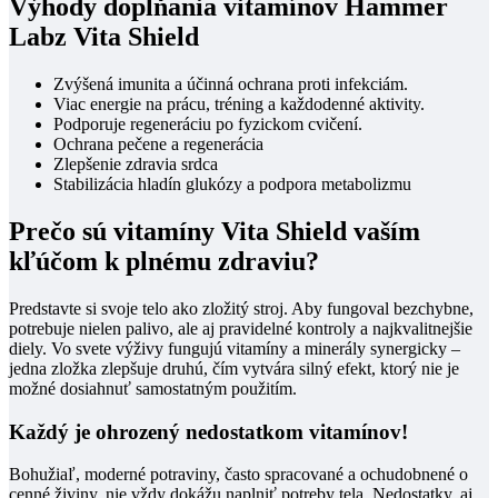
Výhody dopĺňania vitamínov Hammer
Labz Vita Shield
Zvýšená imunita a účinná ochrana proti infekciám.
Viac energie na prácu, tréning a každodenné aktivity.
Podporuje regeneráciu po fyzickom cvičení.
Ochrana pečene a regenerácia
Zlepšenie zdravia srdca
Stabilizácia hladín glukózy a podpora metabolizmu
Prečo sú vitamíny Vita Shield vaším
kľúčom k plnému zdraviu?
Predstavte si svoje telo ako zložitý stroj. Aby fungoval bezchybne,
potrebuje nielen palivo, ale aj pravidelné kontroly a najkvalitnejšie
diely. Vo svete výživy fungujú vitamíny a minerály synergicky –
jedna zložka zlepšuje druhú, čím vytvára silný efekt, ktorý nie je
možné dosiahnuť samostatným použitím.
Každý je ohrozený nedostatkom vitamínov!
Bohužiaľ, moderné potraviny, často spracované a ochudobnené o
cenné živiny, nie vždy dokážu naplniť potreby tela. Nedostatky, aj