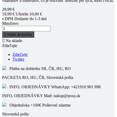
vitamínov a minerálov, čo je obzvlášť dôležité pre tých, ktorí cvičia.
29,99 €
19,99 €
Ušetríte 10,00 €
s DPH
Dodanie do 1-3 dní
Množstvo

Vložiť do košíka

Na sklade
Zdieľajte
Zdieľajte
Twitter
Platba na dobierku SR, ČR, HU, RO
PACKETA RO, HU, ČR, Slovenská pošta
INFO, OBJEDNÁVKY WhatsApp: +421910 901 998
INFO, OBJEDNÁVKY Mail: nakup@poza.sk
Objednávka +100€ Poštovné zdarma
Slovenská pošta