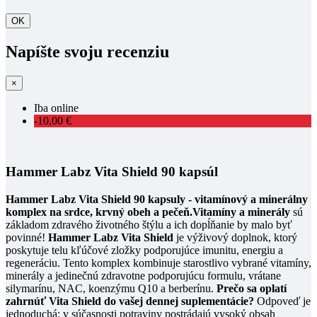
OK
Napíšte svoju recenziu
×
Iba online
-10,00 €
Hammer Labz Vita Shield 90 kapsúl
Hammer Labz Vita Shield 90 kapsuly - vitamínový a minerálny
komplex na srdce, krvný obeh a pečeň.
Vitamíny a minerály
sú
základom zdravého životného štýlu a ich dopĺňanie by malo byť
povinné!
Hammer Labz Vita Shield
je výživový doplnok, ktorý
poskytuje telu kľúčové zložky podporujúce imunitu, energiu a
regeneráciu. Tento komplex kombinuje starostlivo vybrané vitamíny,
minerály a jedinečnú zdravotne podporujúcu formulu, vrátane
silymarínu, NAC, koenzýmu Q10 a berberínu.
Prečo sa oplatí
zahrnúť Vita Shield do vašej dennej suplementácie?
Odpoveď je
jednoduchá: v súčasnosti potraviny postrádajú vysoký obsah