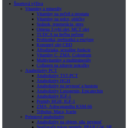
Športová výživa
Vitamíny a minerály
Vitamíny na pečeň a prostatu
Vitamíny na srdce, obličky
Spánok, regenerácia, stres
Omega 3 rybí olej, MCT olej
TUDCA na liečbu pečene
Probiotiká, prebiotiká a enzýmy
Konopný olej CBD
Afrodiziaka, sexuálne funkcie
Vitamíny C, ZMA, Colostrum
Multivitamíny a multiminerály
Collagen na zdravie pokožky
Anabolizéry PCT
Anabolizéry TST-PCT
Anabolizéry HGH
Anabolizéry na pevnosť a hustotu
Anabolizéry Laxogenin, Epicatechin
Anabolizéry IGF-1
Peptidy HGH, IGF-1
ZMA, Ashwagandha KSM-66
Tribulus, Maca, Icarin
Prémiové anabolizéry
Anabolizéry na objem, sila, pevnosť
Spaľovače tukov peptidy, PPAR GW, SR