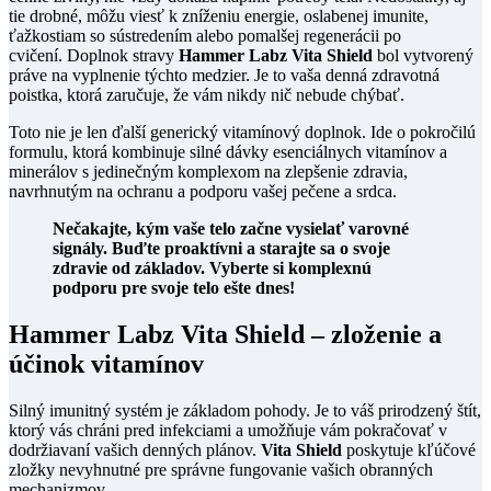
tie drobné, môžu viesť k zníženiu energie, oslabenej imunite,
ťažkostiam so sústredením alebo pomalšej regenerácii po
cvičení.
Doplnok stravy
Hammer Labz Vita Shield
bol vytvorený
práve na vyplnenie týchto medzier. Je to vaša denná zdravotná
poistka, ktorá zaručuje, že vám nikdy nič nebude chýbať.
Toto nie je len ďalší generický vitamínový doplnok. Ide o pokročilú
formulu, ktorá kombinuje silné dávky esenciálnych vitamínov a
minerálov s jedinečným komplexom na zlepšenie zdravia,
navrhnutým na ochranu a podporu vašej pečene a srdca.
Nečakajte, kým vaše telo začne vysielať varovné
signály. Buďte proaktívni a starajte sa o svoje
zdravie od základov. Vyberte si komplexnú
podporu pre svoje telo ešte dnes!
Hammer Labz Vita Shield – zloženie a
účinok vitamínov
Silný imunitný systém je základom pohody. Je to váš prirodzený štít,
ktorý vás chráni pred infekciami a umožňuje vám pokračovať v
dodržiavaní vašich denných plánov.
Vita Shield
poskytuje kľúčové
zložky nevyhnutné pre správne fungovanie vašich obranných
mechanizmov.