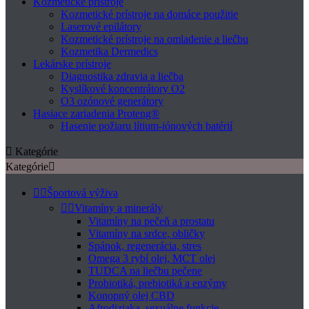
Kozmetické prístroje
Kozmetické prístroje na domáce použitie
Laserové epilátory
Kozmetické prístroje na omladenie a liečbu
Kozmetika Dermedics
Lekárske prístroje
Diagnostika zdravia a liečba
Kyslíkové koncentrátory O2
O3 ozónové generátory
Hasiace zariadenia Proteng®
Hasenie požiaru lítium-iónových batérií

Kategórie
Kategórie



Športová výživa


Vitamíny a minerály
Vitamíny na pečeň a prostatu
Vitamíny na srdce, obličky
Spánok, regenerácia, stres
Omega 3 rybí olej, MCT olej
TUDCA na liečbu pečene
Probiotiká, prebiotiká a enzýmy
Konopný olej CBD
Afrodiziaka, sexuálne funkcie