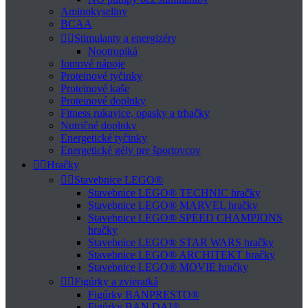
Aminokyseliny
BCAA


Stimulanty a energizéry
Nootropiká
Iontové nápoje
Proteinové tyčinky
Proteinové kaše
Proteinové doplnky
Fitness rukavice, opasky a trhačky
Nutričné doplnky
Energetické tyčinky
Energetické gély pre športovcov


Hračky


Stavebnice LEGO®
Stavebnice LEGO® TECHNIC hračky
Stavebnice LEGO® MARVEL hračky
Stavebnice LEGO® SPEED CHAMPIONS
hračky
Stavebnice LEGO® STAR WARS hračky
Stavebnice LEGO® ARCHITEKT hračky
Stavebnice LEGO® MOVIE hračky


Figúrky a zvieratká
Figúrky BANPRESTO®
Figúrky BAN DAI®