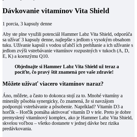
Dávkovanie vitamínov Vita Shield
1 porcia, 3 kapsuly denne
Aby ste plne využili potenciál Hammer Labz Vita Shield
, odporúča
sa užívať 3 kapsuly denne, najlepšie s jedlom s vysokým obsahom
tuku. Užívanie kapsúl s vodou uľahčí ich prehĺtanie a ich užívanie s
jedlom zvýši vstrebávanie vitamínov rozpustných v tukoch (A, D,
E, K) a koenzýmu Q10.
Objednajte si Hammer Labz Vita Shield už teraz a
pocíťte, čo pravý štít znamená pre vaše zdravie!
Môžete užívať viacero vitamínov naraz?
Áno, môžete, a často to dokonca stojí za to. Mnohé vitamíny a
minerály pôsobia synergicky, čo znamená, že si navzájom
podporujú vstrebávanie a pôsobenie. Napríklad? Vitamín D3 a
horčík – Horčík pomáha aktivovať vitamín D v tele. Preto je dobre
premyslený vitamínový komplex, ako je Hammer Labz Vita Shield,
skvelou voľbou – všetko dostanete v jednej dávke bez rizika
predávkovania.