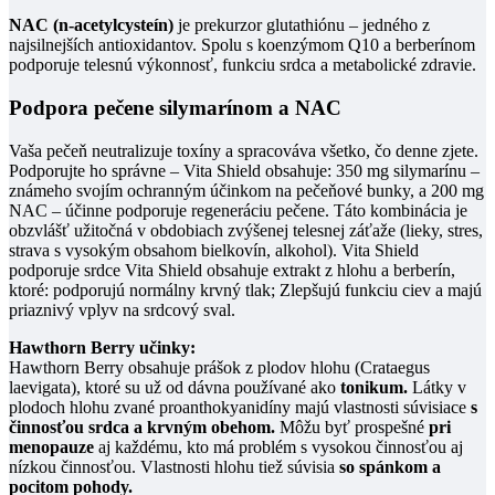
NAC (n-acetylcysteín)
je prekurzor glutathiónu – jedného z
najsilnejších antioxidantov. Spolu s koenzýmom Q10 a berberínom
podporuje telesnú výkonnosť, funkciu srdca a metabolické zdravie.
Podpora pečene silymarínom a NAC
Vaša pečeň neutralizuje toxíny a spracováva všetko, čo denne zjete.
Podporujte ho správne – Vita Shield obsahuje: 350 mg silymarínu –
známeho svojím ochranným účinkom na pečeňové bunky, a 200 mg
NAC – účinne podporuje regeneráciu pečene. Táto kombinácia je
obzvlášť užitočná v obdobiach zvýšenej telesnej záťaže (lieky, stres,
strava s vysokým obsahom bielkovín, alkohol). Vita Shield
podporuje srdce Vita Shield obsahuje extrakt z hlohu a berberín,
ktoré: podporujú normálny krvný tlak; Zlepšujú funkciu ciev a majú
priaznivý vplyv na srdcový sval.
Hawthorn
Berry
učinky:
Hawthorn Berry obsahuje prášok z plodov hlohu (Crataegus
laevigata), ktoré su už od dávna používané ako
tonikum.
Látky v
plodoch hlohu zvané proanthokyanidíny majú vlastnosti súvisiace
s
činnosťou srdca a krvným obehom.
Môžu byť
prospešné
pri
menopauze
aj každému, kto má problém s vysokou činnosťou aj
nízkou činnosťou. Vlastnosti hlohu tiež súvisia
so spánkom a
pocitom pohody.