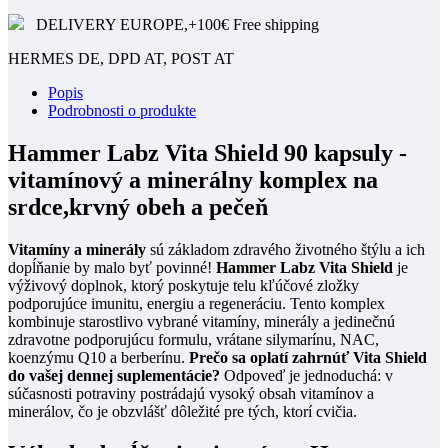
DELIVERY EUROPE,+100€ Free shipping
HERMES DE, DPD AT, POST AT
Popis
Podrobnosti o produkte
Hammer Labz Vita Shield 90 kapsuly -
vitamínový a minerálny komplex na
srdce,krvný obeh a pečeň
Vitamíny a minerály
sú základom zdravého životného štýlu a ich
dopĺňanie by malo byť povinné!
Hammer Labz Vita Shield
je
výživový doplnok, ktorý poskytuje telu kľúčové zložky
podporujúce imunitu, energiu a regeneráciu. Tento komplex
kombinuje starostlivo vybrané vitamíny, minerály a jedinečnú
zdravotne podporujúcu formulu, vrátane silymarínu, NAC,
koenzýmu Q10 a berberínu.
Prečo sa oplatí zahrnúť Vita Shield
do vašej dennej suplementácie?
Odpoveď je jednoduchá: v
súčasnosti potraviny postrádajú vysoký obsah vitamínov a
minerálov, čo je obzvlášť dôležité pre tých, ktorí cvičia.