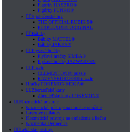
Figúrky HASBRO®
Figúrky FUNKO®


Spoločenské hry
THE OFFICIAL RUBIK'S®
PERPLEXUS® ORIGINAL


Bábiky
Bábiky MATTEL®
Bábiky JAKKS®


Plyšové hračky
Plyšové hračky SIMBA®
Plyšové hračky JAZWARES®


Puzzle
CLEMENTONI® puzzle
RAVENSBURGER® puzzle
Hračky POKÉMON MEGA®


Zberateľské karty
Zberateľské karty POKÉMON®


Kozmetické prístroje
Kozmetické prístroje na domáce použitie
Laserové epilátory
Kozmetické prístroje na omladenie a liečbu
Kozmetika Dermedics


Lekárske prístroje