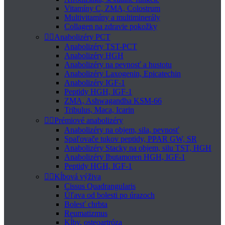
Vitamíny C, ZMA, Colostrum
Multivitamíny a multiminerály
Collagen na zdravie pokožky


Anabolizéry PCT
Anabolizéry TST-PCT
Anabolizéry HGH
Anabolizéry na pevnosť a hustotu
Anabolizéry Laxogenin, Epicatechin
Anabolizéry IGF-1
Peptidy HGH, IGF-1
ZMA, Ashwagandha KSM-66
Tribulus, Maca, Icarin


Prémiové anabolizéry
Anabolizéry na objem, sila, pevnosť
Spaľovače tukov peptidy, PPAR GW, SR
Anabolizéry Stacky na objem, silu TST, HGH
Anabolizéry Ibutamoren HGH, IGF-1
Peptidy HGH, IGF-1


Kĺbová výživa
Cissus Quadrangularis
Úľava od bolesti po úrazoch
Bolesť chrbta
Reumatizmus
Kĺby, osteoartróza