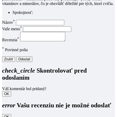
vitamínov a minerálov, čo je obzvlášť dôležité pre tých, ktorí cvičia.
Spokojnosť:
*
Názov
*
Vaše meno
*
Recenzia
*
Povinné polia
Zrušiť
Odoslať
check_circle
Skontrolovať pred
odoslaním
Váš komentár bol pridaný!
OK
error
Vašu recenziu nie je možné odoslať
OK