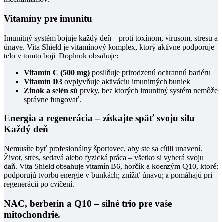
Vitamíny pre imunitu
Imunitný systém bojuje každý deň – proti toxínom, vírusom, stresu a
únave. Vita Shield je vitamínový komplex, ktorý aktívne podporuje
telo v tomto boji. Doplnok obsahuje:
Vitamín C (500 mg)
posilňuje prirodzenú ochrannú bariéru
Vitamín D3
ovplyvňuje aktiváciu imunitných buniek
Zinok a selén sú
prvky, bez ktorých imunitný systém nemôže
správne fungovať.
Energia a regenerácia – získajte späť svoju silu
Každý deň
Nemusíte byť profesionálny športovec, aby ste sa cítili unavení.
Život, stres, sedavá alebo fyzická práca – všetko si vyberá svoju
daň. Vita Shield obsahuje vitamín B6, horčík a koenzým Q10, ktoré:
podporujú tvorbu energie v bunkách; znížiť únavu; a pomáhajú pri
regenerácii po cvičení.
NAC, berberín a Q10 – silné trio pre vaše
mitochondrie.