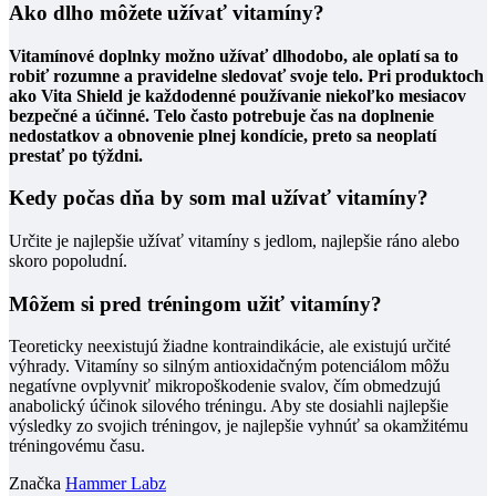
Ako dlho môžete užívať vitamíny?
Vitamínové doplnky možno užívať dlhodobo, ale oplatí sa to
robiť rozumne a pravidelne sledovať svoje telo. Pri produktoch
ako Vita Shield je každodenné používanie niekoľko mesiacov
bezpečné a účinné. Telo často potrebuje čas na doplnenie
nedostatkov a obnovenie plnej kondície, preto sa neoplatí
prestať po týždni.
Kedy počas dňa by som mal užívať vitamíny?
Určite je najlepšie užívať vitamíny s jedlom, najlepšie ráno alebo
skoro popoludní.
Môžem si pred tréningom užiť vitamíny?
Teoreticky neexistujú žiadne kontraindikácie, ale existujú určité
výhrady. Vitamíny so silným antioxidačným potenciálom môžu
negatívne ovplyvniť mikropoškodenie svalov, čím obmedzujú
anabolický účinok silového tréningu. Aby ste dosiahli najlepšie
výsledky zo svojich tréningov, je najlepšie vyhnúť sa okamžitému
tréningovému času.
Značka
Hammer Labz