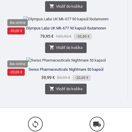
cena

Vložiť do košíka
Iba online
Olympus Labs UK Mk-677 90 kapsúl Ibutamoren
-30,00 €
Cena
79,95 €
Bežná
109,95 €
-30,00 €
cena

Vložiť do košíka
Iba online
Swiss Pharmaceuticals Nightmare 50 kapsúl
-20,00 €
Cena
39,99 €
Bežná
59,99 €
-20,00 €
cena

Vložiť do košíka
loop
local_shipping