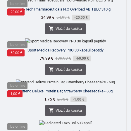
Iba online
Hi-Tech Pharmaceuticals N.O Overload ABH BEC 310 g
-20,00 €
Cena
34,99 €
Bežná
54,99 €
-20,00 €
cena

Vložiť do košíka
Iba online
Sport Medica Recovery PRO 30 kapsúl peptidy
-60,00 €
Cena
79,99 €
Bežná
139,99 €
-60,00 €
cena

Vložiť do košíka
Iba online
Nutrend Deluxe Protein Bar, Strawberry Cheesecake - 60g
-1,00 €
Cena
1,75 €
Bežná
2,75 €
-1,00 €
cena

Vložiť do košíka
Iba online