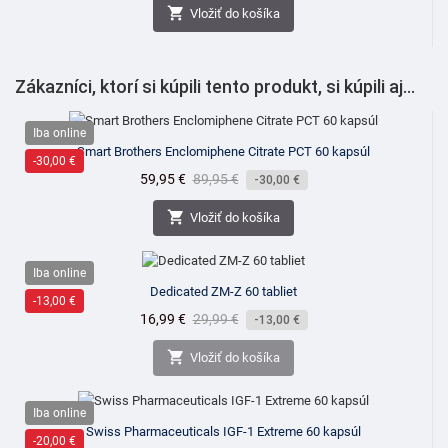

Vložiť do košíka
Zákazníci, ktorí si kúpili tento produkt, si kúpili aj...
Iba online
Smart Brothers Enclomiphene Citrate PCT 60 kapsúl
-30,00 €
Cena
59,95 €
Bežná
89,95 €
-30,00 €
cena

Vložiť do košíka
Iba online
Dedicated ZM-Z 60 tabliet
-13,00 €
Cena
16,99 €
Bežná
29,99 €
-13,00 €
cena

Vložiť do košíka
Iba online
Swiss Pharmaceuticals IGF-1 Extreme 60 kapsúl
-20,00 €