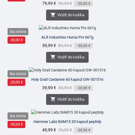
Cena
79,99 €
Bežná
99,99 €
-20,00 €
cena

Vložiť do košíka
Iba online
ALR Industries Huma Pro 667g
-30,00 €
Cena
59,99 €
Bežná
89,99 €
-30,00 €
cena

Vložiť do košíka
Iba online
Holy Grail Cardarine 60 kapsúl GW-501516
-20,00 €
Cena
39,99 €
Bežná
59,99 €
-20,00 €
cena

Vložiť do košíka
Iba online
Hammer Labz BAM15 30 kapsúl peptidy
-30,00 €
Cena
49,99 €
Bežná
79,99 €
-30,00 €