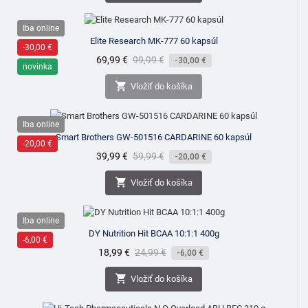
Iba online
Elite Research MK-777 60 kapsúl
-30,00 €
Cena
69,99 €
Bežná
99,99 €
-30,00 €
novinka
cena

Vložiť do košíka
Iba online
Smart Brothers GW-501516 CARDARINE 60 kapsúl
-20,00 €
Cena
39,99 €
Bežná
59,99 €
-20,00 €
cena

Vložiť do košíka
Iba online
DY Nutrition Hit BCAA 10:1:1 400g
-6,00 €
Cena
18,99 €
Bežná
24,99 €
-6,00 €
cena

Vložiť do košíka