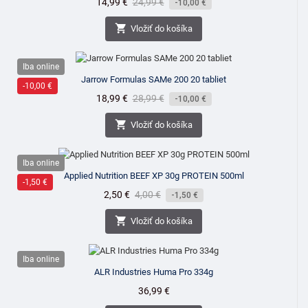
Cena
14,99 €
Bežná
24,99 €
-10,00 €
cena

Vložiť do košíka
Iba online
Jarrow Formulas SAMe 200 20 tabliet
-10,00 €
Cena
18,99 €
Bežná
28,99 €
-10,00 €
cena

Vložiť do košíka
Iba online
Applied Nutrition BEEF XP 30g PROTEIN 500ml
-1,50 €
Cena
2,50 €
Bežná
4,00 €
-1,50 €
cena

Vložiť do košíka
Iba online
ALR Industries Huma Pro 334g
Cena
36,99 €