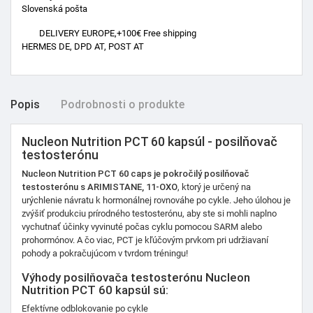
Slovenská pošta
DELIVERY EUROPE,+100€ Free shipping
HERMES DE, DPD AT, POST AT
Popis
Podrobnosti o produkte
Nucleon Nutrition PCT 60 kapsúl - posilňovač
testosterónu
Nucleon Nutrition PCT 60 caps je pokročilý posilňovač
testosterónu s ARIMISTANE, 11-OXO
, ktorý je určený na
urýchlenie návratu k hormonálnej rovnováhe po cykle. Jeho úlohou je
zvýšiť produkciu prírodného testosterónu, aby ste si mohli naplno
vychutnať účinky vyvinuté počas cyklu pomocou SARM alebo
prohormónov. A čo viac, PCT je kľúčovým prvkom pri udržiavaní
pohody a pokračujúcom v tvrdom tréningu!
Výhody posilňovača testosterónu Nucleon
Nutrition PCT 60 kapsúl sú:
Efektívne odblokovanie po cykle