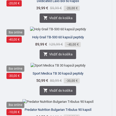
Dedicated Laxo Bol 60 kapslí
-20,00 €
Cena
39,99 €
Bežná
59,99 €
-20,00 €
cena

Vložiť do košíka
Iba online
Holy Grail TB-500 60 kapsúl peptidy
-40,00 €
Cena
89,99 €
Bežná
129,99 €
-40,00 €
cena

Vložiť do košíka
Iba online
Sport Medica TB 30 kapsúl peptidy
-30,00 €
Cena
50,99 €
Bežná
80,99 €
-30,00 €
cena

Vložiť do košíka
Iba online
Predator Nutrition Bulgarian Tribulus 90 kapslí
-10,00 €