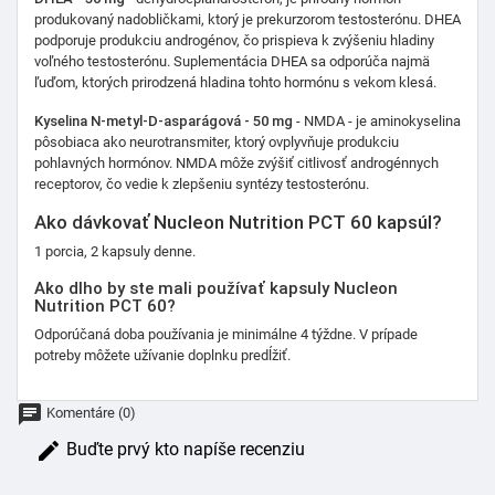
produkovaný nadobličkami, ktorý je prekurzorom testosterónu. DHEA
podporuje produkciu androgénov, čo prispieva k zvýšeniu hladiny
voľného testosterónu. Suplementácia DHEA sa odporúča najmä
ľuďom, ktorých prirodzená hladina tohto hormónu s vekom klesá.
Kyselina N-metyl-D-asparágová - 50 mg
- NMDA - je aminokyselina
pôsobiaca ako neurotransmiter, ktorý ovplyvňuje produkciu
pohlavných hormónov. NMDA môže zvýšiť citlivosť androgénnych
receptorov, čo vedie k zlepšeniu syntézy testosterónu.
Ako dávkovať Nucleon Nutrition PCT 60 kapsúl?
1 porcia, 2 kapsuly denne.
Ako dlho by ste mali používať kapsuly Nucleon
Nutrition PCT 60?
Odporúčaná doba používania je minimálne 4 týždne. V prípade
potreby môžete užívanie doplnku predĺžiť.
chat
Komentáre (0)
edit
Buďte prvý kto napíše recenziu