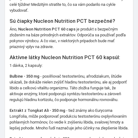
celé týždne! Medzitým stratíte to, čo sa vám podarilo na cykle
vybudovať.
Sú čiapky Nucleon Nutrition PCT bezpečné?
Áno,
Nucleon Nutrition PCT 60 caps
je produkt s bezpečným
zložením na báze prírodných extraktov. Odporúča sa používať podľa
pokynov výrobcu. A čo viac, v niektorých prípadoch bude mať
priaznivý vplyv na zdravie.
Aktívne látky Nucleon Nutrition PCT 60 kapsúl:
1 dávka, 2 kapsuly:
Bulbine - 350 mg
- posilňovač testosterónu, afrodiziakum, štúdie
ukázali, že dokáže nielen zvýšiť hladinu testosterónu, ale aj podporiť
libido a celkovú vitalitu organizmu. Táto zložka funguje tak, že
aktivuje enzýmy, ktoré podporujú syntézu testosterónu a zároveň
regulujú hladinu kortizolu, čo podporuje hormonálnu rovnováhu.
Extrakt z Tongkat Ali - 350 mg
- tiež známy ako Eurycoma
Longifolia, môže podporovať produkciu testosterónu ovplyvňovaním
pohlavných hormónov, čo vedie k zvýšeniu libida, svalovej hmoty a
lepšej pohode. Mnoho ľudí naznačuje jeho účinky na zlepšenie libida.