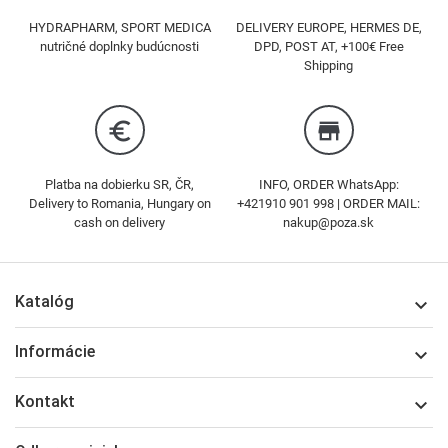
HYDRAPHARM, SPORT MEDICA
DELIVERY EUROPE, HERMES DE,
nutričné doplnky budúcnosti
DPD, POST AT, +100€ Free
Shipping
euro_symbol
store
Platba na dobierku SR, ČR,
INFO, ORDER WhatsApp:
Delivery to Romania, Hungary on
+421910 901 998 | ORDER MAIL:
cash on delivery
nakup@poza.sk
Katalóg

Informácie

Kontakt
