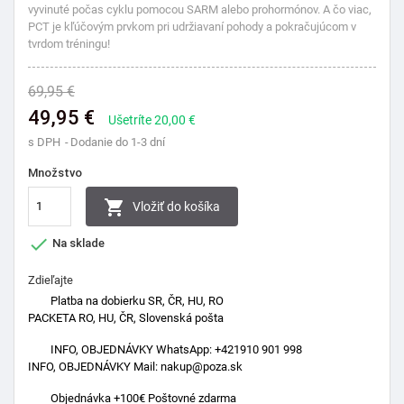
vyvinuté počas cyklu pomocou SARM alebo prohormónov. A čo viac,
PCT je kľúčovým prvkom pri udržiavaní pohody a pokračujúcom v
tvrdom tréningu!
69,95 €
49,95 €
Ušetríte 20,00 €
s DPH
Dodanie do 1-3 dní
Množstvo

Vložiť do košíka

Na sklade
Zdieľajte
Platba na dobierku SR, ČR, HU, RO
PACKETA RO, HU, ČR, Slovenská pošta
INFO, OBJEDNÁVKY WhatsApp: +421910 901 998
INFO, OBJEDNÁVKY Mail: nakup@poza.sk
Objednávka +100€ Poštovné zdarma