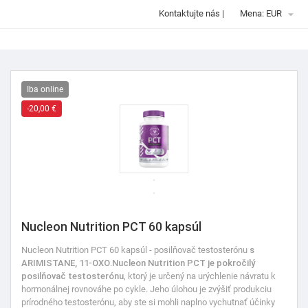

Kontaktujte nás
|
Mena: EUR
Iba online
-20,00 €
Nucleon Nutrition PCT 60 kapsúl
Nucleon Nutrition PCT 60 kapsúl - posilňovač testosterónu
s
ARIMISTANE, 11-OXO
.
Nucleon Nutrition PCT je pokročilý
posilňovač testosterónu
, ktorý je určený na urýchlenie návratu k
hormonálnej rovnováhe po cykle. Jeho úlohou je zvýšiť produkciu
prírodného testosterónu, aby ste si mohli naplno vychutnať účinky