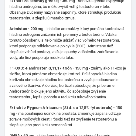
Extrakt zo senovky gréckej - 350 mg
- senovka grécka ovplyvňuje
hladinu androgénu, čo môže zvýšiť voľný testosterón v tele.
Obsahuje zlúčeniny nazývané saponíny, ktoré stimulujú produkciu
testosterónu a zlepšujú metabolizmus.
Arimistan - 200 mg
- inhibítor aromatázy, ktorý pomáha kontrolovať
hladinu estrogénu znížením ich premeny z testosterónu. Vďaka
tomuto pôsobeniu si telo môže udržať viac voľného testosterónu,
ktorý podporuje odblokovanie po cykle (PCT). Arimistane tiež
zlepšuje vzhľad postavy, znižuje opuchy v dôsledku zadržiavania
vody, ale tiež podporuje redukciu tuku.
11-OXO: 4-androsten-3,11,17-trión - 150 mg
- známy ako 11-oxo je
zložka, ktorá primárne obmedzuje kortizol. Príliš vysoká hladina
kortizolu obmedzuje hladinu testosterónu a zvyšuje odbúravanie
svalového tkaniva. A čo viac, kortizol spôsobuje, že priberáme.
Androsterón blokuje jeho aktivitu, čo spôsobuje zvýšenie
testosterónu, lepšiu pohodu a redukciu tukového tkaniva.
Extrakt z Pygeum Africanum (Std. do 12,5% fytosterolu) - 150
mg
- má posilňujúci účinok na prostatu, zmierňuje zápal a udržuje
zdravie močových ciest. Pôsobí tiež na zvýšenie testosterónu a
zlepšuje jeho produkciu semenníkmi.
DHEA - 50 mg
- dehydroepiandrosterón, je prírodný hormón