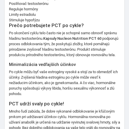
Posilňovač testosterónu
Reguluje hormóny
Limity estradiolu
Stimuluje hypofýzu
Prečo potrebujete PCT po cykle?
Po skončení cyklu telo často nie je schopné samo obnoviť správnu
hladinu testosterónu.
Kapsuly Nucleon Nutrition PCT 60
podporujú
proces odblokovania tým, že poskytujú zložky, ktoré pomáhajú
prirodzene zvyšovať hladinu testosterónu. Produkt stimuluje
produkciu prírodného testosterónu, ktorý obnovuje rovnováhu tela.
Minimalizácia vedľajších účinkov
Po cykle môžu byť vaše estrogény vysoké a stojí za to obmedziť ich
účinky. Zvýšená hladina estrogénu po cykle môže viesť k
nežiaducim účinkom, ako je gynekomastia. A čo viac, hormonálne
poruchy spôsobujú výkyvy libida, horšiu sexuálnu výkonnosť a zlú
pohodu.
PCT udrží svaly po cykle!
Mnoho ľudí zabúda, že dobre vykonané odblokovanie je kľúčovým
prvkom pri udržiavaní účinkov cyklu. Hormonálna rovnováha po
užívaní anabolík je určená na udržanie vyvinutej svalovej hmoty, sily a
pohody. Bez dobrého odblokovania sa vaše telo vráti do rovnováhy na