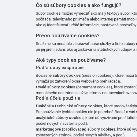
Čo sú súbory cookies a ako fungujú?
Súbor cookies možno vymedziť ako malý textový súbor, kto
počítača, televízneho prijímača alebo internej pamäti mobi
ako aj identifikovať určité informácie, nastavené predvoľb
Prečo používame cookies?
Snažíme sa neustále zlepšovať naše služby a tieto súbory
pri jej prehliadaní, ako aj získavania štatistických údajov 
Aké typy cookies používame?
Podľa doby exspirácie
dočasné súbory cookies
(session cookies), ktoré môžu by
vymažú po zatvorení okna webového prehliadača.
trvalé súbory cookies
(pernament cookies), ktoré zostanú 
manuálneho odstránenia užívateľom v nastaveniach webov
Podľa účelu použitia
funkčné a technické súbory cookies
, ktoré predovšetký
Pre používanie týchto cookies nie je potrebné žiadať o váš
analytické súbory cookies
, ktoré sú využívané pre štatis
podiel nových návštev, a pod.).
marketingové (profilovacie) súbory cookies
, ktoré sú v
zobrazených stránok, podiel nových návštev, a pod.).