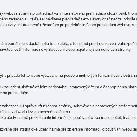
rý webová stránka prostredníctvom internetového prehliadača uloží v osobitno
lného zariadenia. Pri ďalšej návšteve prehliadač tieto súbory opäť načíta, odošl
y a aktivity uskutočnené užívateľom pri predchádzajúcom prehliadaní webovej str
 nám pomáhajú k dosiahnutiu tohto cieľa, a to najmä prostredníctvom zabezpeče
o návštevnosti, informácií o vyhľadávaní alebo najčítanejších sekciách stránky.
ť v prípade tohto webu využívané na podporu niektorých funkcií v súvislosti s i
v zariadení uložené až kým nedosiahnu stanovený dátum a čas vypršania platnos
ého prehliadača.
m zabezpečujú správnu funkčnosť stránky, uchovávania nastavených preferencií 
 súhlas z dôvodu tzv. oprávneného záujmu.
tické účely, najmä pre zbieranie informácií o používaní webu (napr. počet, trvani
yužívané pre štatistické účely, najmä pre zbieranie informácií o používaní webu (n