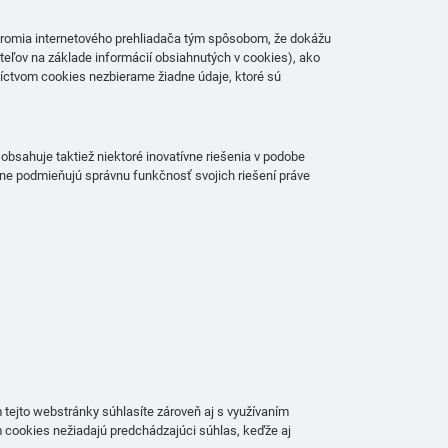
súkromia internetového prehliadača tým spôsobom, že dokážu
teľov na základe informácií obsiahnutých v cookies), ako
dníctvom cookies nezbierame žiadne údaje, ktoré sú
bsahuje taktiež niektoré inovatívne riešenia v podobe
obne podmieňujú správnu funkčnosť svojich riešení práve
 tejto webstránky súhlasíte zároveň aj s využívaním
m cookies nežiadajú predchádzajúci súhlas, keďže aj