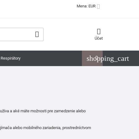

Mena: EUR


Účet
shopping_cart
0
Respirátory
oužíva a aké máte možnosti pre zamedzenie alebo
ijímača alebo mobilného zariadenia, prostredníctvom