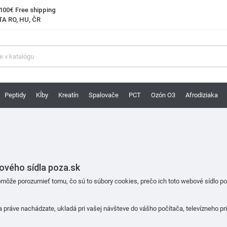
100€ Free shipping
A RO, HU, ČR
Peptidy
Kĺby
Kreatín
Spalovače
PCT
Ozón O3
Afrodiziaka
ového sídla poza.sk
môže porozumieť tomu, čo sú to súbory cookies, prečo ich toto webové sídlo p
práve nachádzate, ukladá pri vašej návšteve do vášho počítača, televízneho pr