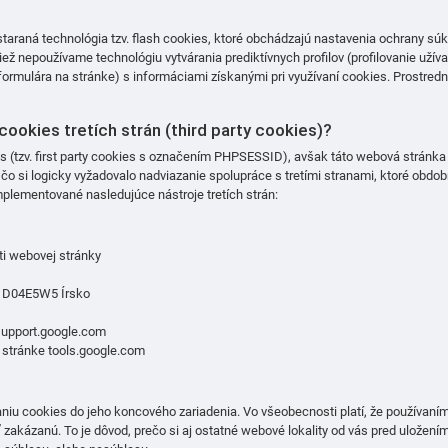
astaraná technológia tzv. flash cookies, ktoré obchádzajú nastavenia ochrany 
ž nepoužívame technológiu vytvárania prediktívnych profilov (profilovanie užíva
 formulára na stránke) s informáciami získanými pri využívaní cookies. Prostre
cookies tretích strán (third party cookies)?
(tzv. first party cookies s označením PHPSESSID), avšak táto webová stránka o
 čo si logicky vyžadovalo nadviazanie spolupráce s tretími stranami, ktoré obd
plementované nasledujúce nástroje tretích strán:
ti webovej stránky
4, D04E5W5 Írsko
support.google.com
a stránke
tools.google.com
iu cookies do jeho koncového zariadenia. Vo všeobecnosti platí, že používaním
zakázanú. To je dôvod, prečo si aj ostatné webové lokality od vás pred uložení