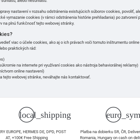
e súhlasu, alebo nesúhlasu.
avy nastavení v rozsahu odstránenia existujúcich súborov cookies, povoliť, al
ké vymazanie cookies (v rámci odstránenia histórie prehliadania) po zatvorení 
 na plnú funkčnosť tejto webovej stránky.
kies?
edieť viac o účele cookies, ako aj o ich právach voči tomuto inštrumentu online
lebo praktických rád:
es)
súkromie na internete pri využívaní cookies ako nástroja behaviorálnej reklamy)
íctvom online nastavení)
a tejto webovej stránke, neváhajte nás kontaktovať.
local_shipping
euro_sym
RY EUROPE, HERMES DE, DPD, POST
Platba na dobierku SR, ČR, Deliver
AT, +100€ Free Shipping
Romania, Hungary on cash on deli