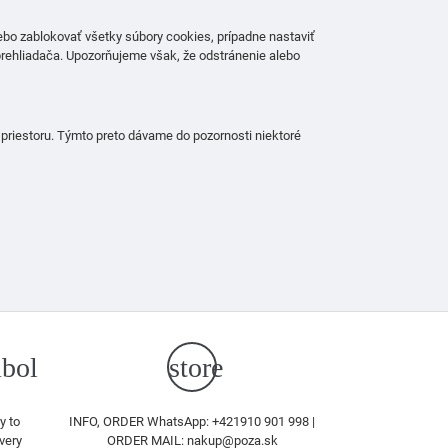
ebo zablokovať všetky súbory cookies, prípadne nastaviť
prehliadača. Upozorňujeme však, že odstránenie alebo
 priestoru. Týmto preto dávame do pozornosti niektoré
bol
store
y to
INFO, ORDER WhatsApp: +421910 901 998 |
very
ORDER MAIL: nakup@poza.sk