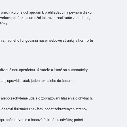
m priečinku prislúchajúcom k prehliadaču na pevnom disku
e webovej stránke a umožní tak rozpoznať vaše zariadenie,
ánky.
nia riadneho fungovania našej webovej stránky a komfortu
ndividuálnou operáciou užívateľa a ktoré sa automaticky
ti, spravidla však jeden rok, alebo do času ich
alebo zachytenie údaja o zobrazovaní hlásenia o chybách.
e a časovú fluktuáciu návštev, počet zobrazených stránok,
apr. počet, trvanie a časovú fluktuáciu návštev, počet