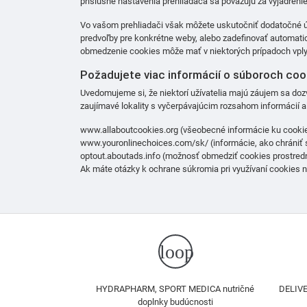
príslušné nastavenia prehliadača sa považujú za vyjadreni
Vo vašom prehliadači však môžete uskutočniť dodatočné úpr
predvoľby pre konkrétne weby, alebo zadefinovať automatic
obmedzenie cookies môže mať v niektorých prípadoch vplyv
Požadujete viac informácií o súboroch coo
Uvedomujeme si, že niektorí užívatelia majú záujem sa dozv
zaujímavé lokality s vyčerpávajúcim rozsahom informácií a
www.allaboutcookies.org
(všeobecné informácie ku cooki
www.youronlinechoices.com/sk/
(informácie, ako chrániť 
optout.aboutads.info
(možnosť obmedziť cookies prostredn
Ak máte otázky k ochrane súkromia pri využívaní cookies n
loop
HYDRAPHARM, SPORT MEDICA nutričné
DELIVE
doplnky budúcnosti