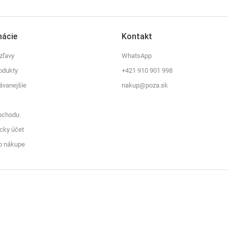
mácie
Kontakt
zľavy
WhatsApp
odukty
+421 910 901 998
ávanejšie
nakup@poza.sk
bchodu
cky účet
o nákupe