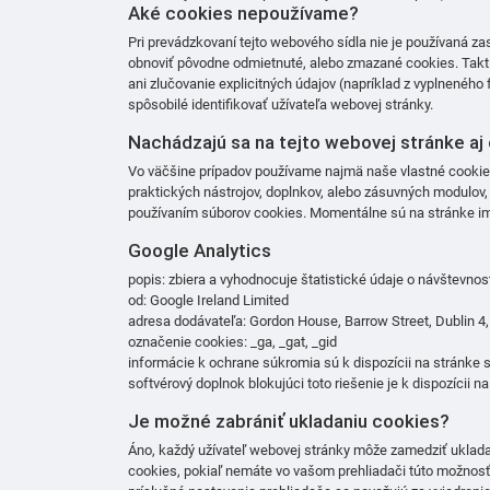
Aké cookies nepoužívame?
Pri prevádzkovaní tejto webového sídla nie je používaná z
obnoviť pôvodne odmietnuté, alebo zmazané cookies. Taktie
ani zlučovanie explicitných údajov (napríklad z vyplneného
spôsobilé identifikovať užívateľa webovej stránky.
Nachádzajú sa na tejto webovej stránke aj 
Vo väčšine prípadov používame najmä naše vlastné cookies 
praktických nástrojov, doplnkov, alebo zásuvných modulov,
používaním súborov cookies. Momentálne sú na stránke im
Google Analytics
popis: zbiera a vyhodnocuje štatistické údaje o návštevnos
od: Google Ireland Limited
adresa dodávateľa: Gordon House, Barrow Street, Dublin 
označenie cookies: _ga, _gat, _gid
informácie k ochrane súkromia sú k dispozícii na stránke
softvérový doplnok blokujúci toto riešenie je k dispozícii n
Je možné zabrániť ukladaniu cookies?
Áno, každý užívateľ webovej stránky môže zamedziť ukladan
cookies, pokiaľ nemáte vo vašom prehliadači túto možnosť 