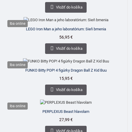
cena

Vložiť do košíka
Iba online
LEGO Iron Man a jeho laboratórium: Sieň brnenia
Cena
56,95 €

Vložiť do košíka
Iba online
FUNKO Bitty POP! 4 figúrky Dragon Ball Z Kid Buu
Cena
15,95 €

Vložiť do košíka
Iba online
PERPLEXUS Beast hlavolam
Cena
27,99 €

Vložiť do košíka