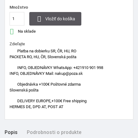
Množstvo

Vložiť do košíka

Na sklade
Zdieľajte
Platba na dobierku SR, ČR, HU, RO
PACKETA RO, HU, ČR, Slovenská pošta
INFO, OBJEDNÁVKY WhatsApp: +421910 901 998
INFO, OBJEDNÁVKY Mail: nakup@poza.sk
Objednávka +100€ Poštovné zdarma
Slovenská pošta
DELIVERY EUROPE,+100€ Free shipping
HERMES DE, DPD AT, POST AT
Popis
Podrobnosti o produkte