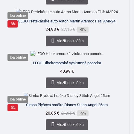
Iba online
LEGO Pretekárske auto Aston Martin Aramco F1® AMR24
-8%
Cena
24,98 €
Bežná
27,15 €
-8%
cena

Vložiť do košíka
Iba online
LEGO Hlbokomorská výskumná ponorka
Cena
40,99 €

Vložiť do košíka
Iba online
Simba Plyšová hračka Disney Stitch Angel 25cm
-5%
Cena
20,85 €
Bežná
21,95 €
-5%
cena

Vložiť do košíka