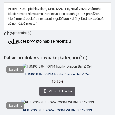
PERPLEXUS Epic hlavolam, SPIN MASTER,
Nová verzia známeho
bludiskového hlavolamu Perplexus Epic obsahuje 125 prekážok,
ktoré musíš zdolať a nespadúť s gulôčkou z dráhy. Keď raz začneš,
už nemôžeš prestať.
chat
Komentáre (0)
edit
Buďte prvý kto napíše recenziu
Ďalšie produkty v rovnakej kategórii (16)
Iba online
FUNKO Bitty POP! 4 figúrky Dragon Ball Z Cell
Cena
15,95 €

Vložiť do košíka
Iba online
RUBIK'S® RUBIKOVA KOCKA WEDNESDAY 3X3