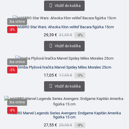
cena

Vložiť do košíka
Iba online
HASBRO Star Wars: Ahsoka Klon veliteľ Bacara figúrka 15cm
-8%
Cena
29,39 €
Bežná
31,95 €
-8%
cena

Vložiť do košíka
Iba online
Simba Plyšová hračka Marvel Spidey Miles Morales 25cm
-5%
Cena
17,05 €
Bežná
17,95 €
-5%
cena

Vložiť do košíka
Iba online
-8%
HASBRO Marvel Legends Series Avengers: Endgame Kapitán Amerika
figúrka 15 cm
Cena
27,55 €
Bežná
29,95 €
-8%