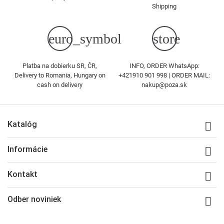
Shipping
euro_symbol
store
Platba na dobierku SR, ČR,
INFO, ORDER WhatsApp:
Delivery to Romania, Hungary on
+421910 901 998 | ORDER MAIL:
cash on delivery
nakup@poza.sk
Katalóg

Informácie

Kontakt

Odber noviniek
