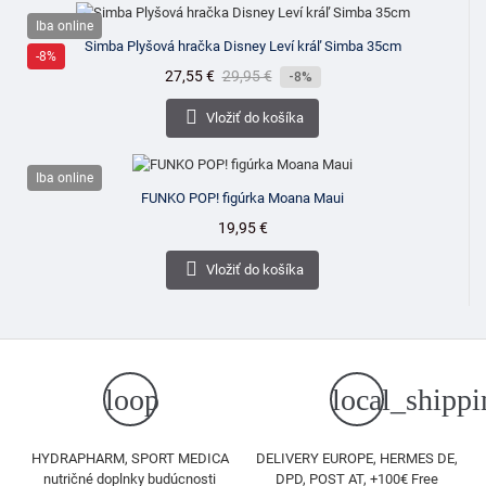
Iba online
Simba Plyšová hračka Disney Leví kráľ Simba 35cm
-8%
Cena
27,55 €
Bežná
29,95 €
-8%
cena

Vložiť do košíka
Iba online
FUNKO POP! figúrka Moana Maui
Cena
19,95 €

Vložiť do košíka
loop
local_shippi
HYDRAPHARM, SPORT MEDICA
DELIVERY EUROPE, HERMES DE,
nutričné doplnky budúcnosti
DPD, POST AT, +100€ Free