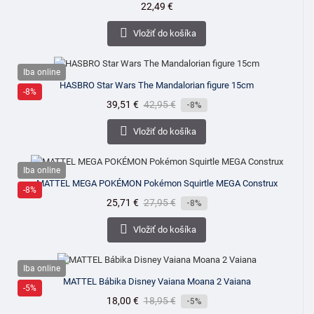
Cena
22,49 €

Vložiť do košíka
Iba online
HASBRO Star Wars The Mandalorian figure 15cm
-8%
Cena
39,51 €
Bežná
42,95 €
-8%
cena

Vložiť do košíka
Iba online
MATTEL MEGA POKÉMON Pokémon Squirtle MEGA Construx
-8%
Cena
25,71 €
Bežná
27,95 €
-8%
cena

Vložiť do košíka
Iba online
MATTEL Bábika Disney Vaiana Moana 2 Vaiana
-5%
Cena
18,00 €
Bežná
18,95 €
-5%