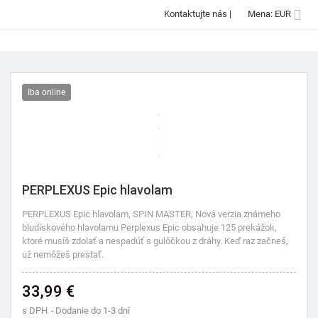

Kontaktujte nás
|
Mena: EUR
Iba online
PERPLEXUS Epic hlavolam
PERPLEXUS Epic hlavolam, SPIN MASTER,
Nová verzia známeho
bludiskového hlavolamu Perplexus Epic obsahuje 125 prekážok,
ktoré musíš zdolať a nespadúť s gulôčkou z dráhy. Keď raz začneš,
už nemôžeš prestať.
33,99 €
s DPH
Dodanie do 1-3 dní