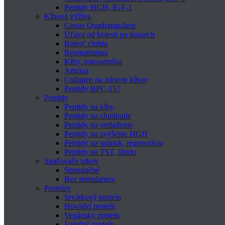
Peptidy HGH, IGF-1
Kĺbová výživa
Cissus Quadrangularis
Úľava od bolesti po úrazoch
Bolesť chrbta
Reumatizmus
Kĺby, osteoartróza
Artróza
Collagen na zdravie kĺbov
Peptidy BPC-157
Peptidy
Peptidy na kĺby
Peptidy na chudnutie
Peptidy na omladenie
Peptidy na zvýšenie HGH
Peptidy na spánok, regeneráciu
Peptidy na TST, libido
Spaľovače tukov
Stimulačné
Bez stimulantov
Proteíny
Srvátkový proteín
Hovädzí proteín
Vegánsky proteín
Vaječný proteín