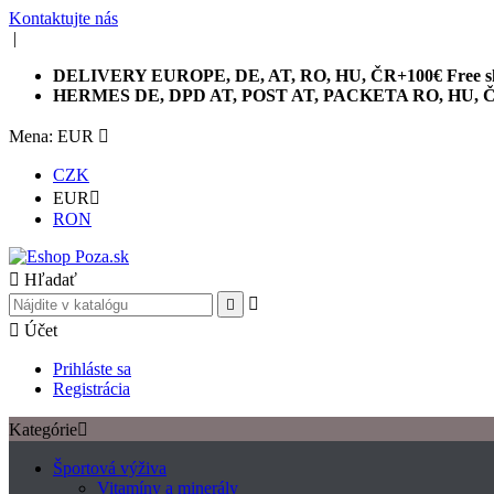
Kontaktujte nás
|
DELIVERY EUROPE, DE, AT, RO, HU, ČR+100€ Free sh
HERMES DE, DPD AT, POST AT, PACKETA RO, HU, 
Mena: EUR

CZK
EUR

RON

Hľadať



Účet
Prihláste sa
Registrácia
Kategórie

Športová výživa
Vitamíny a minerály