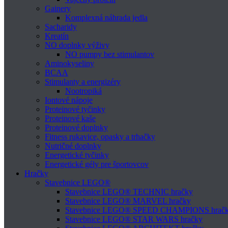
Gainery
Komplexná náhrada jedla
Sacharidy
Kreatín
NO doplnky výživy
NO pumpy bez stimulantov
Aminokyseliny
BCAA
Stimulanty a energizéry
Nootropiká
Iontové nápoje
Proteinové tyčinky
Proteinové kaše
Proteinové doplnky
Fitness rukavice, opasky a trhačky
Nutričné doplnky
Energetické tyčinky
Energetické gély pre športovcov
Hračky
Stavebnice LEGO®
Stavebnice LEGO® TECHNIC hračky
Stavebnice LEGO® MARVEL hračky
Stavebnice LEGO® SPEED CHAMPIONS hrač
Stavebnice LEGO® STAR WARS hračky