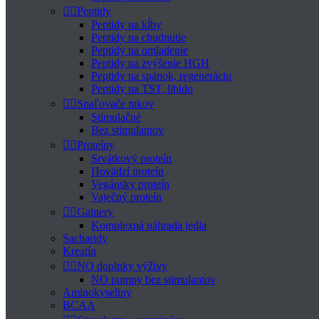


Peptidy
Peptidy na kĺby
Peptidy na chudnutie
Peptidy na omladenie
Peptidy na zvýšenie HGH
Peptidy na spánok, regeneráciu
Peptidy na TST, libido


Spaľovače tukov
Stimulačné
Bez stimulantov


Proteíny
Srvátkový proteín
Hovädzí proteín
Vegánsky proteín
Vaječný proteín


Gainery
Komplexná náhrada jedla
Sacharidy
Kreatín


NO doplnky výživy
NO pumpy bez stimulantov
Aminokyseliny
BCAA