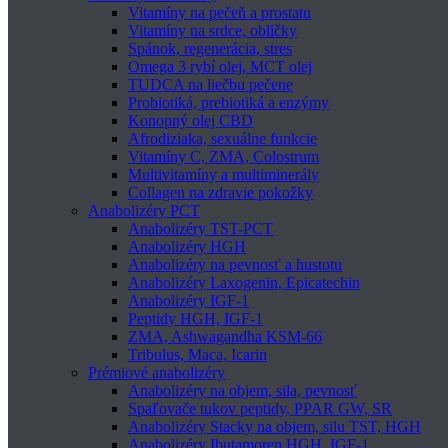
Vitamíny na pečeň a prostatu
Vitamíny na srdce, obličky
Spánok, regenerácia, stres
Omega 3 rybí olej, MCT olej
TUDCA na liečbu pečene
Probiotiká, prebiotiká a enzýmy
Konopný olej CBD
Afrodiziaka, sexuálne funkcie
Vitamíny C, ZMA, Colostrum
Multivitamíny a multiminerály
Collagen na zdravie pokožky
Anabolizéry PCT
Anabolizéry TST-PCT
Anabolizéry HGH
Anabolizéry na pevnosť a hustotu
Anabolizéry Laxogenin, Epicatechin
Anabolizéry IGF-1
Peptidy HGH, IGF-1
ZMA, Ashwagandha KSM-66
Tribulus, Maca, Icarin
Prémiové anabolizéry
Anabolizéry na objem, sila, pevnosť
Spaľovače tukov peptidy, PPAR GW, SR
Anabolizéry Stacky na objem, silu TST, HGH
Anabolizéry Ibutamoren HGH, IGF-1