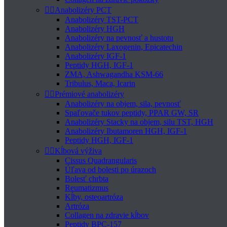


Anabolizéry PCT
Anabolizéry TST-PCT
Anabolizéry HGH
Anabolizéry na pevnosť a hustotu
Anabolizéry Laxogenin, Epicatechin
Anabolizéry IGF-1
Peptidy HGH, IGF-1
ZMA, Ashwagandha KSM-66
Tribulus, Maca, Icarin


Prémiové anabolizéry
Anabolizéry na objem, sila, pevnosť
Spaľovače tukov peptidy, PPAR GW, SR
Anabolizéry Stacky na objem, silu TST, HGH
Anabolizéry Ibutamoren HGH, IGF-1
Peptidy HGH, IGF-1


Kĺbová výživa
Cissus Quadrangularis
Úľava od bolesti po úrazoch
Bolesť chrbta
Reumatizmus
Kĺby, osteoartróza
Artróza
Collagen na zdravie kĺbov
Peptidy BPC-157