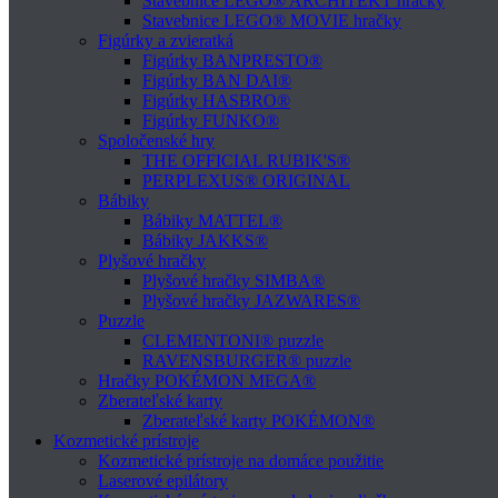
Stavebnice LEGO® ARCHITEKT hračky
Stavebnice LEGO® MOVIE hračky
Figúrky a zvieratká
Figúrky BANPRESTO®
Figúrky BAN DAI®
Figúrky HASBRO®
Figúrky FUNKO®
Spoločenské hry
THE OFFICIAL RUBIK'S®
PERPLEXUS® ORIGINAL
Bábiky
Bábiky MATTEL®
Bábiky JAKKS®
Plyšové hračky
Plyšové hračky SIMBA®
Plyšové hračky JAZWARES®
Puzzle
CLEMENTONI® puzzle
RAVENSBURGER® puzzle
Hračky POKÉMON MEGA®
Zberateľské karty
Zberateľské karty POKÉMON®
Kozmetické prístroje
Kozmetické prístroje na domáce použitie
Laserové epilátory