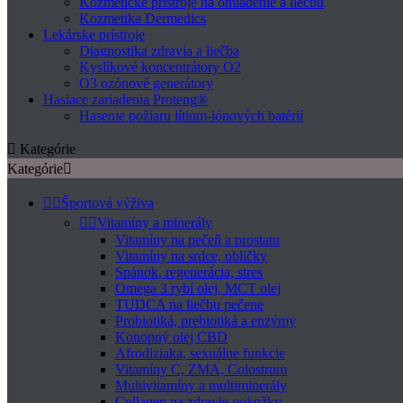
Kozmetické prístroje na omladenie a liečbu
Kozmetika Dermedics
Lekárske prístroje
Diagnostika zdravia a liečba
Kyslíkové koncentrátory O2
O3 ozónové generátory
Hasiace zariadenia Proteng®
Hasenie požiaru lítium-iónových batérií

Kategórie
Kategórie



Športová výživa


Vitamíny a minerály
Vitamíny na pečeň a prostatu
Vitamíny na srdce, obličky
Spánok, regenerácia, stres
Omega 3 rybí olej, MCT olej
TUDCA na liečbu pečene
Probiotiká, prebiotiká a enzýmy
Konopný olej CBD
Afrodiziaka, sexuálne funkcie
Vitamíny C, ZMA, Colostrum
Multivitamíny a multiminerály
Collagen na zdravie pokožky