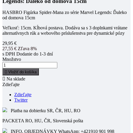
Legends: Ďaleko od domova 15cm
HASBRO Figúrka Spider-Mana zo série Marvel Legends: Ďaleko
od domova 15cm
Veľkosť: 15cm. Kĺbová postava. Dodáva sa s 3 doplnkami vrátane
alternatívnych rúk a webového príslušenstva pre dynamické pózy
29,95 €
27,55 €
Zľava 8%
s DPH
Dodanie do 1-3 dní
Množstvo

Vložiť do košíka

Na sklade
Zdieľajte
Zdieľajte
Twitter
Platba na dobierku SR, ČR, HU, RO
PACKETA RO, HU, ČR, Slovenská pošta
INFO, OBJEDNÁVKY WhatsApp: +421910 901 998