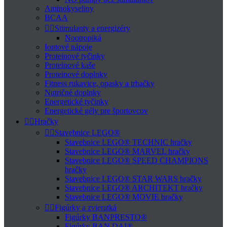
Aminokyseliny
BCAA


Stimulanty a energizéry
Nootropiká
Iontové nápoje
Proteinové tyčinky
Proteinové kaše
Proteinové doplnky
Fitness rukavice, opasky a trhačky
Nutričné doplnky
Energetické tyčinky
Energetické gély pre športovcov


Hračky


Stavebnice LEGO®
Stavebnice LEGO® TECHNIC hračky
Stavebnice LEGO® MARVEL hračky
Stavebnice LEGO® SPEED CHAMPIONS
hračky
Stavebnice LEGO® STAR WARS hračky
Stavebnice LEGO® ARCHITEKT hračky
Stavebnice LEGO® MOVIE hračky


Figúrky a zvieratká
Figúrky BANPRESTO®
Figúrky BAN DAI®