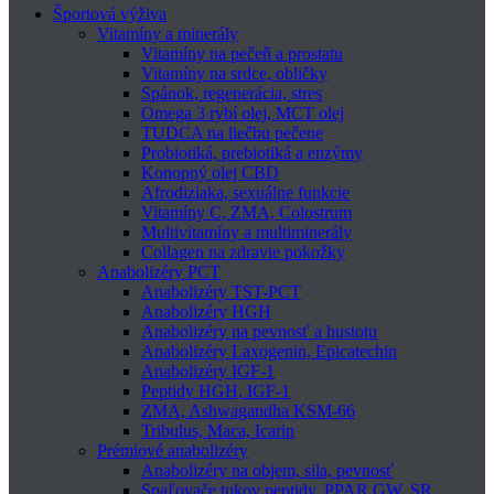
Športová výživa
Vitamíny a minerály
Vitamíny na pečeň a prostatu
Vitamíny na srdce, obličky
Spánok, regenerácia, stres
Omega 3 rybí olej, MCT olej
TUDCA na liečbu pečene
Probiotiká, prebiotiká a enzýmy
Konopný olej CBD
Afrodiziaka, sexuálne funkcie
Vitamíny C, ZMA, Colostrum
Multivitamíny a multiminerály
Collagen na zdravie pokožky
Anabolizéry PCT
Anabolizéry TST-PCT
Anabolizéry HGH
Anabolizéry na pevnosť a hustotu
Anabolizéry Laxogenin, Epicatechin
Anabolizéry IGF-1
Peptidy HGH, IGF-1
ZMA, Ashwagandha KSM-66
Tribulus, Maca, Icarin
Prémiové anabolizéry
Anabolizéry na objem, sila, pevnosť
Spaľovače tukov peptidy, PPAR GW, SR