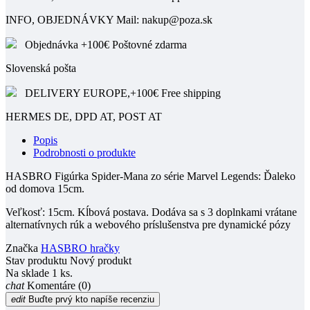
INFO, OBJEDNÁVKY Mail: nakup@poza.sk
Objednávka +100€ Poštovné zdarma
Slovenská pošta
DELIVERY EUROPE,+100€ Free shipping
HERMES DE, DPD AT, POST AT
Popis
Podrobnosti o produkte
HASBRO Figúrka Spider-Mana zo série Marvel Legends: Ďaleko
od domova 15cm.
Veľkosť: 15cm. Kĺbová postava. Dodáva sa s 3 doplnkami vrátane
alternatívnych rúk a webového príslušenstva pre dynamické pózy
Značka
HASBRO hračky
Stav produktu
Nový produkt
Na sklade
1 ks.
chat
Komentáre (0)
edit
Buďte prvý kto napíše recenziu