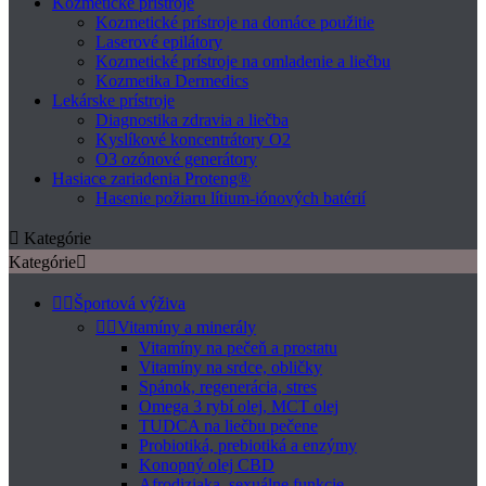
Kozmetické prístroje
Kozmetické prístroje na domáce použitie
Laserové epilátory
Kozmetické prístroje na omladenie a liečbu
Kozmetika Dermedics
Lekárske prístroje
Diagnostika zdravia a liečba
Kyslíkové koncentrátory O2
O3 ozónové generátory
Hasiace zariadenia Proteng®
Hasenie požiaru lítium-iónových batérií

Kategórie
Kategórie



Športová výživa


Vitamíny a minerály
Vitamíny na pečeň a prostatu
Vitamíny na srdce, obličky
Spánok, regenerácia, stres
Omega 3 rybí olej, MCT olej
TUDCA na liečbu pečene
Probiotiká, prebiotiká a enzýmy
Konopný olej CBD
Afrodiziaka, sexuálne funkcie