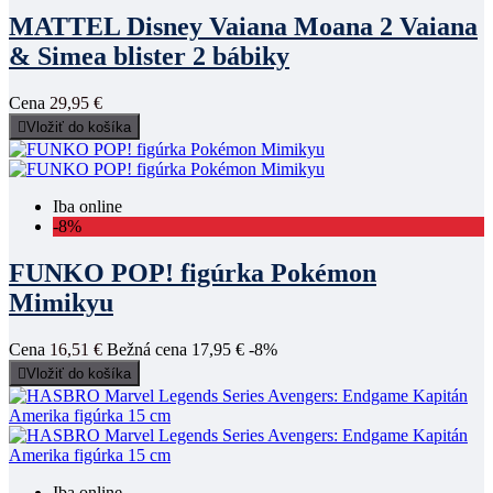
MATTEL Disney Vaiana Moana 2 Vaiana
& Simea blister 2 bábiky
Cena
29,95 €

Vložiť do košíka
Iba online
-8%
FUNKO POP! figúrka Pokémon
Mimikyu
Cena
16,51 €
Bežná cena
17,95 €
-8%

Vložiť do košíka
Iba online