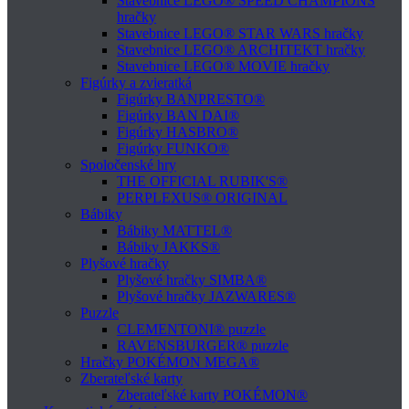
Stavebnice LEGO® SPEED CHAMPIONS
hračky
Stavebnice LEGO® STAR WARS hračky
Stavebnice LEGO® ARCHITEKT hračky
Stavebnice LEGO® MOVIE hračky
Figúrky a zvieratká
Figúrky BANPRESTO®
Figúrky BAN DAI®
Figúrky HASBRO®
Figúrky FUNKO®
Spoločenské hry
THE OFFICIAL RUBIK'S®
PERPLEXUS® ORIGINAL
Bábiky
Bábiky MATTEL®
Bábiky JAKKS®
Plyšové hračky
Plyšové hračky SIMBA®
Plyšové hračky JAZWARES®
Puzzle
CLEMENTONI® puzzle
RAVENSBURGER® puzzle
Hračky POKÉMON MEGA®
Zberateľské karty
Zberateľské karty POKÉMON®