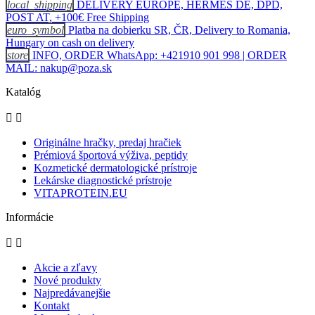
local_shipping
DELIVERY EUROPE, HERMES DE, DPD,
POST AT, +100€ Free Shipping
euro_symbol
Platba na dobierku SR, ČR, Delivery to Romania,
Hungary on cash on delivery
store
INFO, ORDER WhatsApp: +421910 901 998 | ORDER
MAIL: nakup@poza.sk
Katalóg


Originálne hračky, predaj hračiek
Prémiová športová výživa, peptidy
Kozmetické dermatologické prístroje
Lekárske diagnostické prístroje
VITAPROTEIN.EU
Informácie


Akcie a zľavy
Nové produkty
Najpredávanejšie
Kontakt