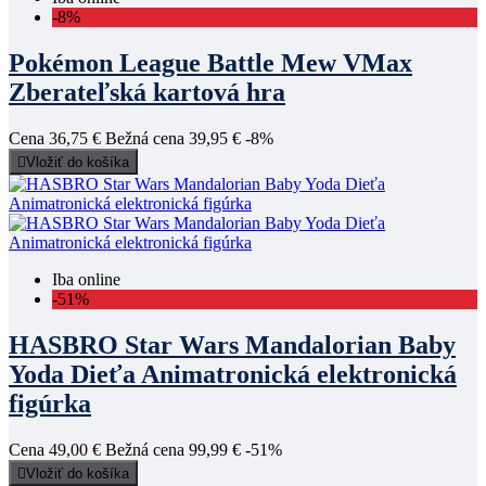
-8%
Pokémon League Battle Mew VMax
Zberateľská kartová hra
Cena
36,75 €
Bežná cena
39,95 €
-8%

Vložiť do košíka
Iba online
-51%
HASBRO Star Wars Mandalorian Baby
Yoda Dieťa Animatronická elektronická
figúrka
Cena
49,00 €
Bežná cena
99,99 €
-51%

Vložiť do košíka