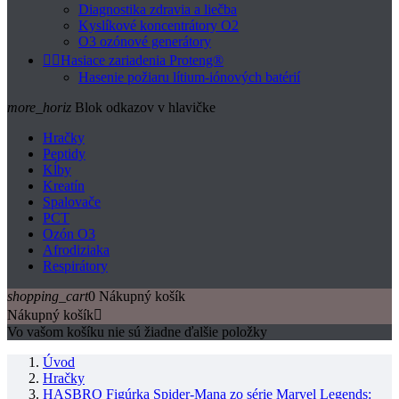
Diagnostika zdravia a liečba
Kyslíkové koncentrátory O2
O3 ozónové generátory


Hasiace zariadenia Proteng®
Hasenie požiaru lítium-iónových batérií
more_horiz
Blok odkazov v hlavičke
Hračky
Peptidy
Kĺby
Kreatín
Spalovače
PCT
Ozón O3
Afrodiziaka
Respirátory
shopping_cart
0
Nákupný košík
Nákupný košík

Vo vašom košíku nie sú žiadne ďalšie položky
Úvod
Hračky
HASBRO Figúrka Spider-Mana zo série Marvel Legends: