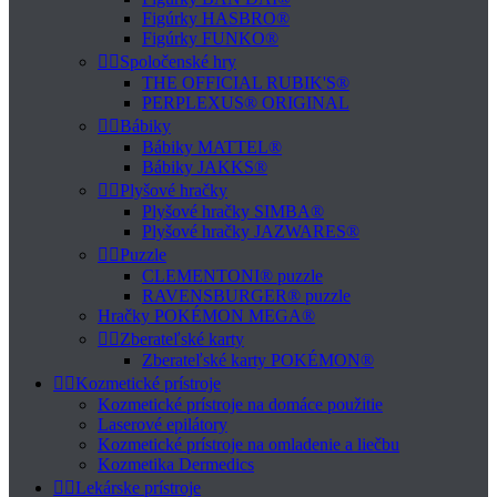
Figúrky HASBRO®
Figúrky FUNKO®


Spoločenské hry
THE OFFICIAL RUBIK'S®
PERPLEXUS® ORIGINAL


Bábiky
Bábiky MATTEL®
Bábiky JAKKS®


Plyšové hračky
Plyšové hračky SIMBA®
Plyšové hračky JAZWARES®


Puzzle
CLEMENTONI® puzzle
RAVENSBURGER® puzzle
Hračky POKÉMON MEGA®


Zberateľské karty
Zberateľské karty POKÉMON®


Kozmetické prístroje
Kozmetické prístroje na domáce použitie
Laserové epilátory
Kozmetické prístroje na omladenie a liečbu
Kozmetika Dermedics


Lekárske prístroje