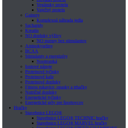
Vegánsky proteín
Vaječný proteín
Gainery
Komplexná náhrada jedla
Sacharidy
Kreatín
NO doplnky výživy
NO pumpy bez stimulantov
Aminokyseliny
BCAA
Stimulanty a energizéry
Nootropiká
Iontové nápoje
Proteinové tyčinky
Proteinové kaše
Proteinové doplnky
Fitness rukavice, opasky a trhačky
Nutričné doplnky
Energetické tyčinky
Energetické gély pre športovcov
Hračky
Stavebnice LEGO®
Stavebnice LEGO® TECHNIC hračky
Stavebnice LEGO® MARVEL hračky