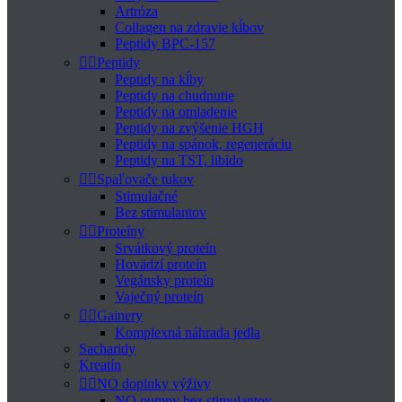
Artróza
Collagen na zdravie kĺbov
Peptidy BPC-157


Peptidy
Peptidy na kĺby
Peptidy na chudnutie
Peptidy na omladenie
Peptidy na zvýšenie HGH
Peptidy na spánok, regeneráciu
Peptidy na TST, libido


Spaľovače tukov
Stimulačné
Bez stimulantov


Proteíny
Srvátkový proteín
Hovädzí proteín
Vegánsky proteín
Vaječný proteín


Gainery
Komplexná náhrada jedla
Sacharidy
Kreatín


NO doplnky výživy
NO pumpy bez stimulantov