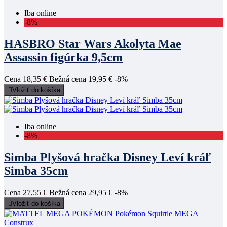
Iba online
-8%
HASBRO Star Wars Akolyta Mae
Assassin figúrka 9,5cm
Cena
18,35 €
Bežná cena
19,95 €
-8%

Vložiť do košíka
Iba online
-8%
Simba Plyšová hračka Disney Leví kráľ
Simba 35cm
Cena
27,55 €
Bežná cena
29,95 €
-8%

Vložiť do košíka