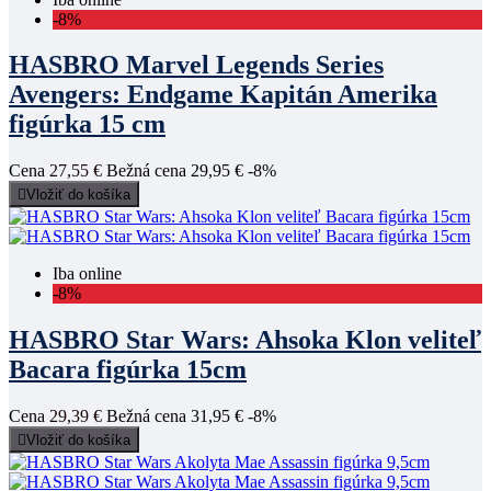
-8%
HASBRO Marvel Legends Series
Avengers: Endgame Kapitán Amerika
figúrka 15 cm
Cena
27,55 €
Bežná cena
29,95 €
-8%

Vložiť do košíka
Iba online
-8%
HASBRO Star Wars: Ahsoka Klon veliteľ
Bacara figúrka 15cm
Cena
29,39 €
Bežná cena
31,95 €
-8%

Vložiť do košíka