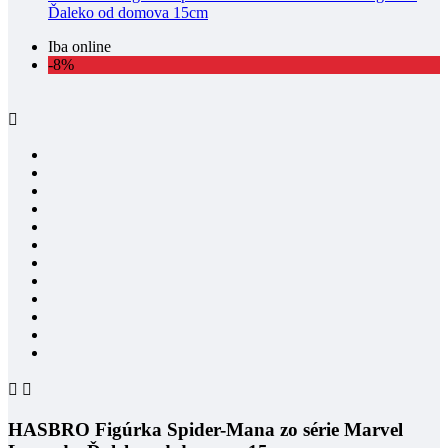
Ďaleko od domova 15cm
Iba online
-8%



HASBRO Figúrka Spider-Mana zo série Marvel