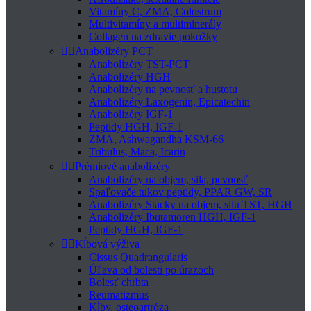
Vitamíny C, ZMA, Colostrum
Multivitamíny a multiminerály
Collagen na zdravie pokožky


Anabolizéry PCT
Anabolizéry TST-PCT
Anabolizéry HGH
Anabolizéry na pevnosť a hustotu
Anabolizéry Laxogenin, Epicatechin
Anabolizéry IGF-1
Peptidy HGH, IGF-1
ZMA, Ashwagandha KSM-66
Tribulus, Maca, Icarin


Prémiové anabolizéry
Anabolizéry na objem, sila, pevnosť
Spaľovače tukov peptidy, PPAR GW, SR
Anabolizéry Stacky na objem, silu TST, HGH
Anabolizéry Ibutamoren HGH, IGF-1
Peptidy HGH, IGF-1


Kĺbová výživa
Cissus Quadrangularis
Úľava od bolesti po úrazoch
Bolesť chrbta
Reumatizmus
Kĺby, osteoartróza