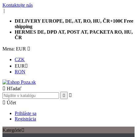
Kontaktujte nás
|
DELIVERY EUROPE, DE, AT, RO, HU, ČR+100€ Free
shipping
HERMES DE, DPD AT, POST AT, PACKETA RO, HU,
ČR
Mena: EUR

CZK
EUR

RON

Hľadať



Účet
Prihláste sa
Registrácia
Kategórie
