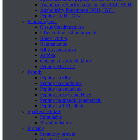
Anabolizéry Stacky na objem, silu TST, HGH
Anabolizéry Ibutamoren HGH, IGF-1
Peptidy HGH, IGF-1
Kĺbová výživa
Cissus Quadrangularis
Úľava od bolesti po úrazoch
Bolesť chrbta
Reumatizmus
Kĺby, osteoartróza
Artróza
Collagen na zdravie kĺbov
Peptidy BPC-157
Peptidy
Peptidy na kĺby
Peptidy na chudnutie
Peptidy na omladenie
Peptidy na zvýšenie HGH
Peptidy na spánok, regeneráciu
Peptidy na TST, libido
Spaľovače tukov
Stimulačné
Bez stimulantov
Proteíny
Srvátkový proteín
Hovädzí proteín