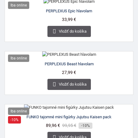
Iba online
PERPLEXUS Epic hlavolam
Cena
33,99 €

Vložiť do košíka
Iba online
PERPLEXUS Beast hlavolam
Cena
27,99 €

Vložiť do košíka
Iba online
FUNKO tajomné mini figúrky Jujutsu Kaisen pack
-10%
Cena
89,96 €
Bežná
99,95 €
-10%
cena

Vložiť do košíka