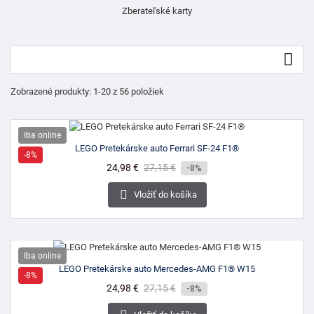
Zberateľské karty

Zobrazené produkty: 1-20 z 56 položiek
Iba online
LEGO Pretekárske auto Ferrari SF-24 F1®
-8%
Cena
24,98 €
Bežná
27,15 €
-8%
cena

Vložiť do košíka
Iba online
LEGO Pretekárske auto Mercedes-AMG F1® W15
-8%
Cena
24,98 €
Bežná
27,15 €
-8%
cena