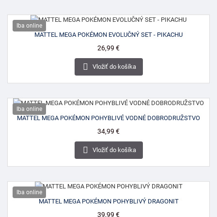
Iba online
MATTEL MEGA POKÉMON EVOLUČNÝ SET - PIKACHU
Cena
26,99 €

Vložiť do košíka
Iba online
MATTEL MEGA POKÉMON POHYBLIVÉ VODNÉ DOBRODRUŽSTVO
Cena
34,99 €

Vložiť do košíka
Iba online
MATTEL MEGA POKÉMON POHYBLIVÝ DRAGONIT
Cena
39,99 €