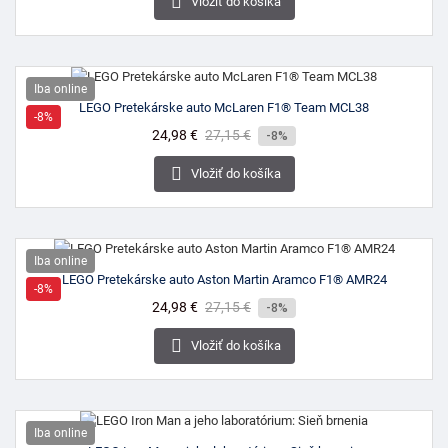

Vložiť do košíka
Iba online
LEGO Pretekárske auto McLaren F1® Team MCL38
-8%
Cena
24,98 €
Bežná
27,15 €
-8%
cena

Vložiť do košíka
Iba online
LEGO Pretekárske auto Aston Martin Aramco F1® AMR24
-8%
Cena
24,98 €
Bežná
27,15 €
-8%
cena

Vložiť do košíka
Iba online