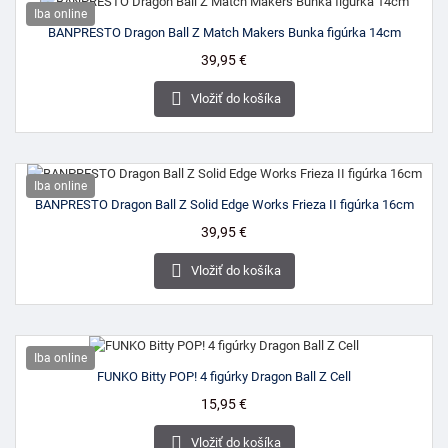
Iba online
BANPRESTO Dragon Ball Z Match Makers Bunka figúrka 14cm
Cena
39,95 €

Vložiť do košíka
Iba online
BANPRESTO Dragon Ball Z Solid Edge Works Frieza II figúrka 16cm
Cena
39,95 €

Vložiť do košíka
Iba online
FUNKO Bitty POP! 4 figúrky Dragon Ball Z Cell
Cena
15,95 €

Vložiť do košíka