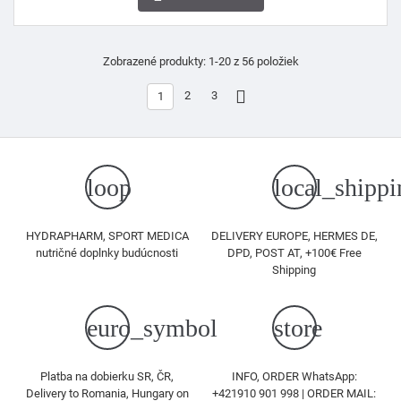
Zobrazené produkty: 1-20 z 56 položiek

2
3
1
loop
local_shippi
HYDRAPHARM, SPORT MEDICA
DELIVERY EUROPE, HERMES DE,
nutričné doplnky budúcnosti
DPD, POST AT, +100€ Free
Shipping
euro_symbol
store
Platba na dobierku SR, ČR,
INFO, ORDER WhatsApp:
Delivery to Romania, Hungary on
+421910 901 998 | ORDER MAIL: