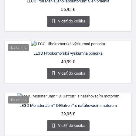
LEGO Iron Man a jeho laboratórium: Sieň brnenia
Cena
56,95 €

Vložiť do košíka
Iba online
LEGO Hlbokomorská výskumná ponorka
Cena
40,99 €

Vložiť do košíka
Iba online
LEGO Monster Jam™ DIGatron™ s naťahovacím motorom
Cena
29,95 €

Vložiť do košíka