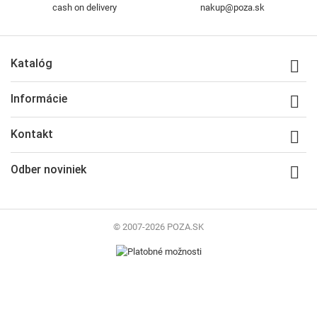
cash on delivery
nakup@poza.sk
Katalóg

Informácie

Kontakt

Odber noviniek

© 2007-2026 POZA.SK